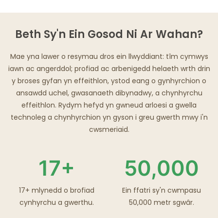
Beth Sy'n Ein Gosod Ni Ar Wahan?
Mae yna lawer o resymau dros ein llwyddiant: tîm cymwys
iawn ac angerddol; profiad ac arbenigedd helaeth wrth drin
y broses gyfan yn effeithlon, ystod eang o gynhyrchion o
ansawdd uchel, gwasanaeth dibynadwy, a chynhyrchu
effeithlon. Rydym hefyd yn gwneud arloesi a gwella
technoleg a chynhyrchion yn gyson i greu gwerth mwy i'n
cwsmeriaid.
17+
50,000
17+ mlynedd o brofiad
Ein ffatri sy'n cwmpasu
cynhyrchu a gwerthu.
50,000 metr sgwâr.