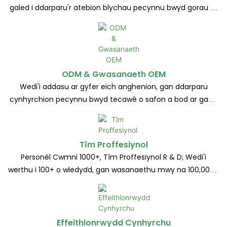
galed i ddarparu'r atebion blychau pecynnu bwyd gorau ar
gyfer cleientiaid
ODM & Gwasanaeth OEM
Wedi'i addasu ar gyfer eich anghenion, gan ddarparu
cynhyrchion pecynnu bwyd tecawê o safon a bod ar gael i
chi bob amser
Tîm Proffesiynol
Personél Cwmni 1000+, Tîm Proffesiynol R & D; Wedi'i
werthu i 100+ o wledydd, gan wasanaethu mwy na 100,000+
o gwsmeriaid
Effeithlonrwydd Cynhyrchu