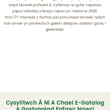
bwyd tecawê profiadol & Cyflenwyr ar gyfer cwpanau
papur tafladwy a llewys cwpan yn Tsieina er 2005.
Dros 17+ mlynedd o flychau pecynnu bwyd tecawê, rydym
bob amser yn ymdrechu'n galed i ddarparu atebion gorau i
gleientiaid
Cysylltwch Â Ni A Chael E-Gatalog
A Gostyngiad Enfawr Nawr!