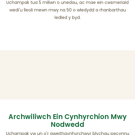
Uchampak tua 5 miliwn o unedau, ac mae ein cwsmeriaid
wedi'u lleoli mewn mwy na 50 o wledydd a rhanbarthau
ledled y byd.
Archwiliwch Ein Cynhyrchion Mwy
Nodwedd
Uchampak yw un o'r gweithgynhyrchwyr blychau pecynnu