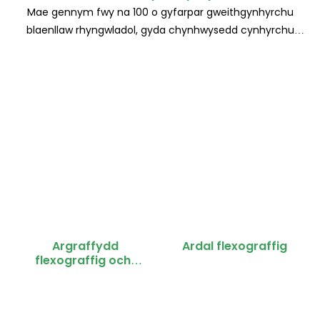
Mae gennym fwy na 100 o gyfarpar gweithgynhyrchu
blaenllaw rhyngwladol, gyda chynhwysedd cynhyrchu
dyddiol o dros 10 miliwn
Argraffydd
Ardal flexograffig
flexograffig ochr
ddwbl