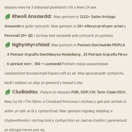
darparu mwy na 3 datrysiad gwahanol i chi o fewn 24 awr.
Rheoli Ansawdd:
Mae gennym ni
1122+ Safon Arolygu
Ansawdd
ar gyfer cynnyrch. Mae gennym ni
20+ offeryn profi pen uchel
a
Personél 20+ QC
i sicrhau bod ansawdd pob cynnyrch yn gymwys.
Nghynhyrchiad:
Mae gennym ni
Peiriant Gorchuddio PE/PLA
,
4 Peiriant Argraffu Gwrthbwyso Heidelberg
,
25 Peiriant Argraffu Flexo
,
6 peiriant torri
,
300 + cannoedd
Peiriant cwpan papur/cwpan
cawl/peiriant bocs/peiriant llawes coffi ac ati. Mae gwasanaeth cynhyrchu
wedi'i addasu un stop yn gwneud y mwyaf o elw.
Cludiadau:
Rydym yn darparu
FOB, DDP, CIF, Term Cludo DDU
,
Mwy na 50 +Tîm Storio a Chludiant Personau i sicrhau y gall pob archeb ei
anfon yn syth ar ôl y cynhyrchiad. Mae gennym logisteg sefydlog a
chydweithredol i sicrhau bod y cynhyrchion yn cael eu danfon i gwsmeriaid
yn ddiogel mewn pris da.