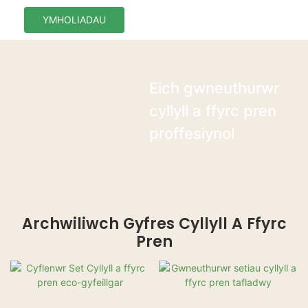
YMHOLIADAU
Eich gwneuthurwr
cyllyll a ffyrc pren
proffesiynol
Archwiliwch Gyfres Cyllyll A Ffyrc
Pren