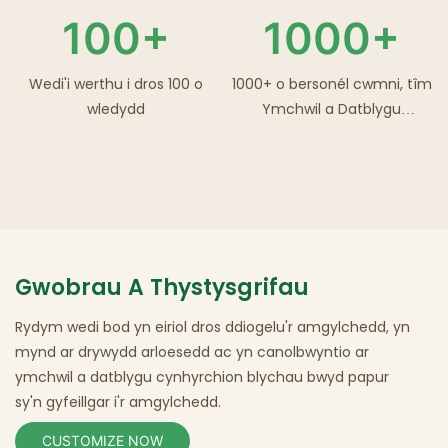
100+
1000+
Wedi'i werthu i dros 100 o
1000+ o bersonél cwmni, tîm
wledydd
Ymchwil a Datblygu
proffesiynol.
Gwobrau A Thystysgrifau
Rydym wedi bod yn eiriol dros ddiogelu'r amgylchedd, yn
mynd ar drywydd arloesedd ac yn canolbwyntio ar
ymchwil a datblygu cynhyrchion blychau
bwyd
papur
sy'n gyfeillgar i'r amgylchedd.
CUSTOMIZE NOW