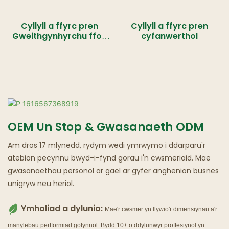
Cyllyll a ffyrc pren
Cyllyll a ffyrc pren
Gweithgynhyrchu ffon
cyfanwerthol
hufen iâ pren
OEM Un Stop & Gwasanaeth ODM
Am dros 17 mlynedd, rydym wedi ymrwymo i ddarparu'r
atebion pecynnu bwyd-i-fynd gorau i'n cwsmeriaid. Mae
gwasanaethau personol ar gael ar gyfer anghenion busnes
unigryw neu heriol.
Ymholiad a dylunio:
Mae'r cwsmer yn llywio'r dimensiynau a'r
manylebau perfformiad gofynnol. Bydd 10+ o ddylunwyr proffesiynol yn