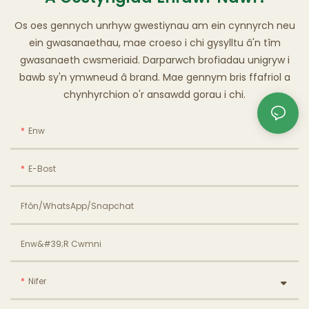
Os oes gennych unrhyw gwestiynau am ein cynnyrch neu
ein gwasanaethau, mae croeso i chi gysylltu â'n tîm
gwasanaeth cwsmeriaid. Darparwch brofiadau unigryw i
bawb sy'n ymwneud â brand. Mae gennym bris ffafriol a
chynhyrchion o'r ansawdd gorau i chi.
Enw
E-Bost
Ffôn/WhatsApp/Snapchat
Enw&#39;r Cwmni
Nifer