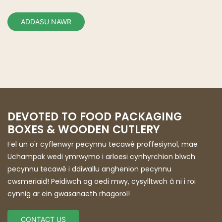
ADDASU NAWR
DEVOTED TO FOOD PACKAGING
BOXES & WOODEN CUTLERY
Fel un o'r cyflenwyr pecynnu tecawê proffesiynol, mae
Uchampak wedi ymrwymo i arloesi cynhyrchion blwch
pecynnu tecawê i ddiwallu anghenion pecynnu
cwsmeriaid! Peidiwch ag oedi mwy, cysylltwch â ni i roi
cynnig ar ein gwasanaeth rhagorol!
CONTACT US