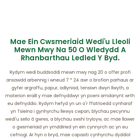
Mae Ein Cwsmeriaid Wedi'u Lleoli
Mewn Mwy Na 50 O Wledydd A
Rhanbarthau Ledled Y Byd.
Rydym wedi buddsoddi mewn mwy nag 20 o offer profi
ansawdd arbennig i wneud 7 * 24 awr o brofion parhaus ar
gyfer argraffu, papur, adlyniad, tensiwn dwyn llwyth, a
materion eraill y mae defnyddwyr yn poeni amdanynt wrth
eu defnyddio. Rydym hefyd yn un o'r ffatrïoedd cynharaf
yn Tsieina i gynhyrchu llewys cwpan, blychau pecynnu
wedi'u selio â gwres, a blychau swshi tryloyw, ac mae llawer
o gwsmeriaid yn ymddiried yn ein cynnyrch ac yn eu
cefnogi. Ar hyn o bryd, mae capasiti cynhyrchu dyddiol