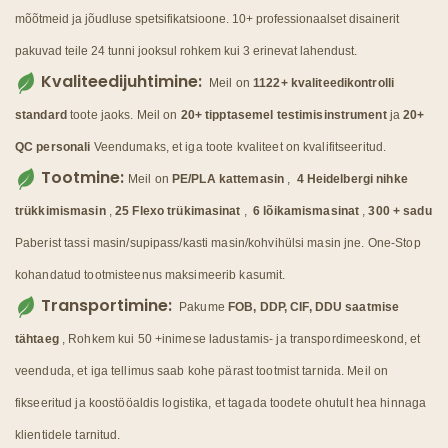
mõõtmeid ja jõudluse spetsifikatsioone. 10+ professionaalset disainerit
pakuvad teile 24 tunni jooksul rohkem kui 3 erinevat lahendust.
Kvaliteedijuhtimine:
Meil on
1122+ kvaliteedikontrolli
standard
toote jaoks. Meil on
20+ tipptasemel testimisinstrument
ja
20+
QC personali
Veendumaks, et iga toote kvaliteet on kvalifitseeritud.
Tootmine:
Meil on
PE/PLA kattemasin
,
4 Heidelbergi nihke
trükkimismasin
,
25 Flexo trükimasinat
,
6 lõikamismasinat
,
300 + sadu
Paberist tassi masin/supipass/kasti masin/kohvihülsi masin jne. One-Stop
kohandatud tootmisteenus maksimeerib kasumit.
Transportimine:
Pakume
FOB, DDP, CIF, DDU saatmise
tähtaeg
, Rohkem kui 50 +inimese ladustamis- ja transpordimeeskond, et
veenduda, et iga tellimus saab kohe pärast tootmist tarnida. Meil ​​on
fikseeritud ja koostööaldis logistika, et tagada toodete ohutult hea hinnaga
klientidele tarnitud.