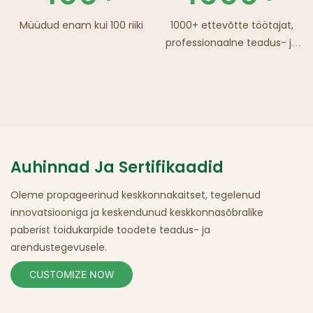
Müüdud enam kui 100 riiki
1000+ ettevõtte töötajat,
professionaalne teadus- ja
arendusmeeskond.
Auhinnad Ja Sertifikaadid
Oleme propageerinud keskkonnakaitset, tegelenud
innovatsiooniga ja keskendunud keskkonnasõbralike
paberist
toidukarpide
toodete teadus- ja
arendustegevusele.
CUSTOMIZE NOW