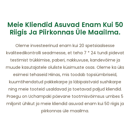
Meie Kliendid Asuvad Enam Kui 50
Riigis Ja Piirkonnas Üle Maailma.
Oleme investeerinud enam kui 20 spetsiaalsesse
kvaliteedikontrolli seadmesse, et teha 7 * 24 tundi pidevat
testimist trükkimise, paberi, nakkuvuse, kandevõime ja
muude kasutajatele oluliste küsimuste osas. Oleme ka üks
esimesi tehaseid Hiinas, mis toodab topsiümbriseid,
kuumtihendatud pakkekarpe ja läbipaistvaid sushikarpe
ning meie tooteid usaldavad ja toetavad paljud kliendid.
Praegu on Uchampaki päevane tootmisvõimsus umbes 5
miljonit ühikut ja meie kliendid asuvad enam kui 50 riigis ja
piirkonnas üle maailma.