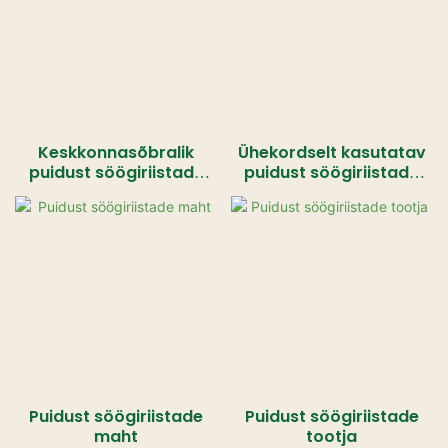
Keskkonnasõbralik
Ühekordselt kasutatav
puidust söögiriistade
puidust söögiriistade
komplekt tarnija
komplekt
Puidust söögiriistade
Puidust söögiriistade
maht
tootja