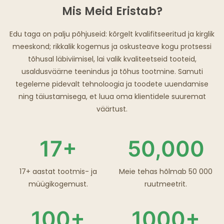
Mis Meid Eristab?
Edu taga on palju põhjuseid: kõrgelt kvalifitseeritud ja kirglik
meeskond; rikkalik kogemus ja oskusteave kogu protsessi
tõhusal läbiviimisel, lai valik kvaliteetseid tooteid,
usaldusväärne teenindus ja tõhus tootmine. Samuti
tegeleme pidevalt tehnoloogia ja toodete uuendamise
ning täiustamisega, et luua oma klientidele suuremat
väärtust.
17+
50,000
17+ aastat tootmis- ja
Meie tehas hõlmab 50 000
müügikogemust.
ruutmeetrit.
100+
1000+