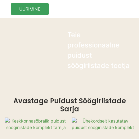
UURIMINE
Teie
professionaalne
puidust
söögiriistade tootja
Avastage Puidust Söögiriistade
Sarja