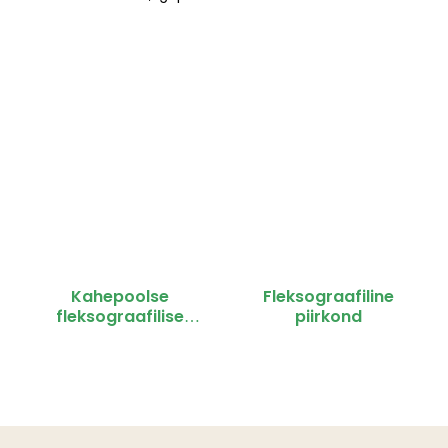
miljoni
Kahepoolse
Fleksograafiline
fleksograafilise
piirkond
printer