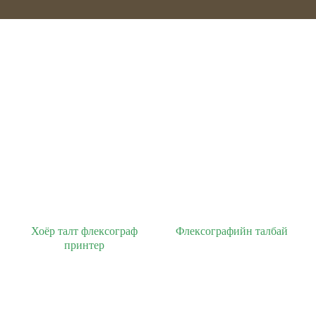
Хоёр талт флексограф
Флексографийн талбай
принтер