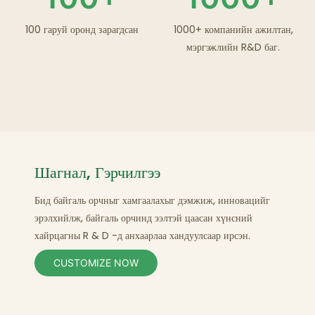
100 гаруй оронд зарагдсан
1000+ компанийн ажилтан,
мэргэжлийн R&D баг.
Шагнал, Гэрчилгээ
Бид байгаль орчныг хамгаалахыг дэмжиж, инновацийг
эрэлхийлж, байгаль орчинд ээлтэй цаасан
хүнсний
хайрцагны R & D
-д анхаарлаа хандуулсаар ирсэн.
CUSTOMIZE NOW