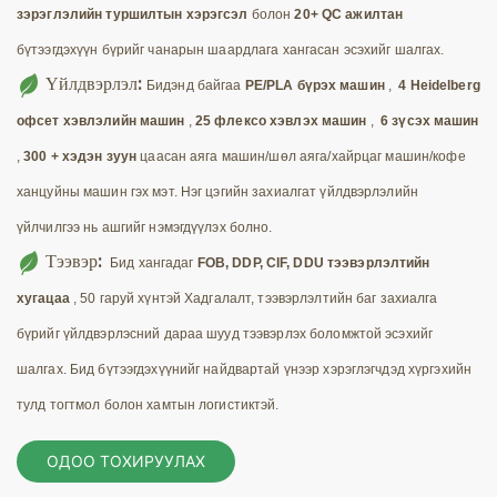
зэрэглэлийн туршилтын хэрэгсэл
болон
20+ QC ажилтан
бүтээгдэхүүн бүрийг чанарын шаардлага хангасан эсэхийг шалгах.
Үйлдвэрлэл:
Бидэнд байгаа
PE/PLA бүрэх машин
,
4 Heidelberg
офсет хэвлэлийн машин
,
25 флексо хэвлэх машин
,
6 зүсэх машин
,
300 + хэдэн зуун
цаасан аяга машин/шөл аяга/хайрцаг машин/кофе
ханцуйны машин гэх мэт. Нэг цэгийн захиалгат үйлдвэрлэлийн
үйлчилгээ нь ашгийг нэмэгдүүлэх болно.
Тээвэр:
Бид хангадаг
FOB, DDP, CIF, DDU тээвэрлэлтийн
хугацаа
, 50 гаруй хүнтэй Хадгалалт, тээвэрлэлтийн баг захиалга
бүрийг үйлдвэрлэсний дараа шууд тээвэрлэх боломжтой эсэхийг
шалгах. Бид бүтээгдэхүүнийг найдвартай үнээр хэрэглэгчдэд хүргэхийн
тулд тогтмол болон хамтын логистиктэй.
ОДОО ТОХИРУУЛАХ