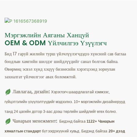
Мэргэжлийн Аяганы Ханцуй
OEM & ODM Үйлчилгээ Үзүүлэгч
Бид 17 гаруй жилийн турш үйлчлүүлэгчдэдээ хүнсний сав баглаа
боодлын хамгийн шилдэг шийдлүүдийг санал болгож байна.
Өвөрмөц эсвэл хүнд хэцүү бизнесийн хэрэгцээнд зориулан
захиалгат үйлчилгээг авах боломжтой.
Лавлагаа, дизайн:
Хэрэглэгч шаардлагатай хэмжээс,
гүйцэтгэлийн үзүүлэлтүүдийг мэдээлнэ. 10+ мэргэжлийн дизайнерууд
танд 24 цагийн дотор 3-аас дээш төрлийн шийдлийг өгөх болно.
Чанарын менежмент:
Бидэнд байгаа
1122+ Чанарын
хяналтын стандарт
бүтээгдэхүүний хувьд. Бидэнд байгаа
20+ дээд