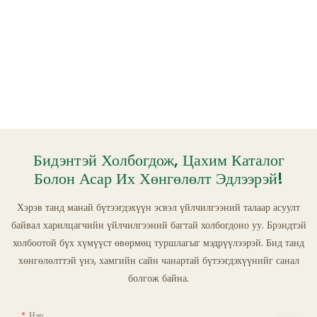
Бидэнтэй Холбогдож, Цахим Каталог
Болон Асар Их Хөнгөлөлт Эдлээрэй!
Хэрэв танд манай бүтээгдэхүүн эсвэл үйлчилгээний талаар асуулт
байвал харилцагчийн үйлчилгээний багтай холбогдоно уу. Брэндтэй
холбоотой бүх хүмүүст өвөрмөц туршлагыг мэдрүүлээрэй. Бид танд
хөнгөлөлттэй үнэ, хамгийн сайн чанартай бүтээгдэхүүнийг санал
болгож байна.
Нэр