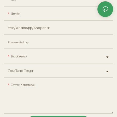
Имэйл
Утас/WhatsApp/Snapchat
Компанийн Нэр
Тоо Хэмжээ
Таны Таних Тэмдэг
Сэтгэл Ханамжтай