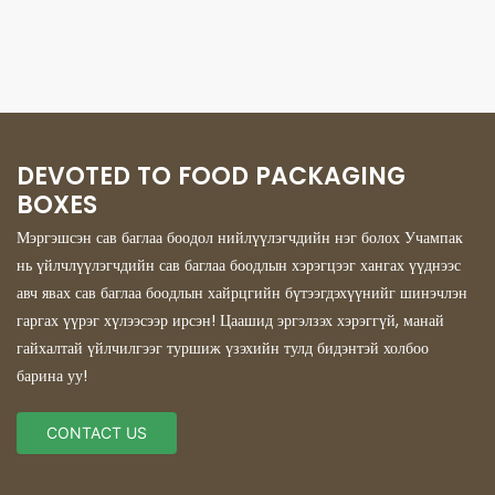
DEVOTED TO FOOD PACKAGING
BOXES
Мэргэшсэн сав баглаа боодол нийлүүлэгчдийн нэг болох Учампак
нь үйлчлүүлэгчдийн сав баглаа боодлын хэрэгцээг хангах үүднээс
авч явах сав баглаа боодлын хайрцгийн бүтээгдэхүүнийг шинэчлэн
гаргах үүрэг хүлээсээр ирсэн! Цаашид эргэлзэх хэрэггүй, манай
гайхалтай үйлчилгээг туршиж үзэхийн тулд бидэнтэй холбоо
барина уу!
CONTACT US