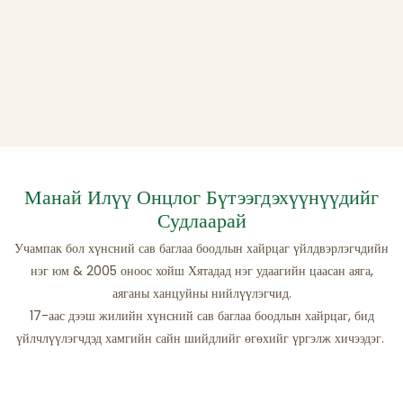
Манай Илүү Онцлог Бүтээгдэхүүнүүдийг
Судлаарай
Учампак бол хүнсний сав баглаа боодлын хайрцаг үйлдвэрлэгчдийн
нэг юм & 2005 оноос хойш Хятадад нэг удаагийн цаасан аяга,
аяганы ханцуйны нийлүүлэгчид.
17-аас дээш жилийн хүнсний сав баглаа боодлын хайрцаг, бид
үйлчлүүлэгчдэд хамгийн сайн шийдлийг өгөхийг үргэлж хичээдэг.