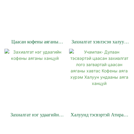
Цаасан кофены аяганы
Захиалгат хэвлэсэн халуун
ханцуй үйлдвэрлэгч
кофены аяга ханцуй
Халуунд тэсвэртэй Атираат
Захиалгат нэг удаагийн
цаасан аяганы ханцуй
кофены аяганы ханцуй