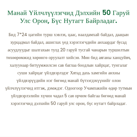
Манай Үйлчлүүлэгчид Дэлхийн 50 Гаруй
Улс Орон, Бүс Нутагт Байрладаг.
Бид 7*24 цагийн турш хэвлэх, цаас, наалдамхай байдал, даацын
хурцадмал байдал, ашиглах үед хэрэглэгчдийн анхаардаг бусад
асуудлуудыг шалгахын тулд 20 гаруй тусгай чанарын туршилтын
төхөөрөмжид хөрөнгө оруулалт хийсэн. Мөн бид аяганы ханцуйвч,
халуунаар битүүмжилсэн сав баглаа боодлын хайрцаг, тунгалаг
суши хайрцаг үйлдвэрлэдэг Хятад дахь хамгийн анхны
үйлдвэрүүдийн нэг бөгөөд манай бүтээгдэхүүнийг олон
үйлчлүүлэгчид итгэж, дэмждэг. Одоогоор Учампакийн өдөр тутмын
үйлдвэрлэлийн хүчин чадал 5 сая орчим байгаа бөгөөд манай
хэрэглэгчид дэлхийн 50 гаруй улс орон, бүс нутагт байрладаг.