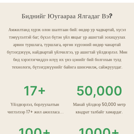
Биднийг Юугаараа Ялгадаг Вэ?
Амжилтанд хүрэх олон шалтгаан бий: өндөр ур чадвартай, хүсэл
тэмүүлэлтэй баг; бүхэл бүтэн үйл явцыг үр ашигтай зохицуулах
арвин туршлага, туршлага, өргөн хүрээний өндөр чанартай
бүтээгдэхүүн, найдвартай үйлчилгээ, үр ашигтай үйлдвэрлэл. Мөн
бид хэрэглэгчиддээ илүү их үнэ цэнийг бий болгохын тулд
технологи, бүтээгдэхүүнийг байнга шинэчилж, сайжруулдаг.
17+
50,000
Үйлдвэрлэл, борлуулалтын
Манай үйлдвэр 50,000 метр
чиглэлээр 17+ жил ажилласан
квадрат талбайг хамардаг.
туршлагатай.
100+
1000+