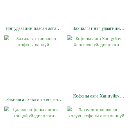
Нэг удаагийн цаасан аяганы
Захиалгат нэг удаагийн
ханцуйны захиалгат кофены
кофены аяганы ханцуй
аяга, ханцуй
Кофены аяга Ханцуйвч
Захиалгат хэвлэсэн кофены
Хэвлэсэн үйлдвэрлэгч
ханцуй