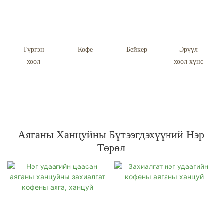
Түргэн
Кофе
Бейкер
Эрүүл
хоол
хоол хүнс
Аяганы Ханцуйны Бүтээгдэхүүний Нэр
Төрөл