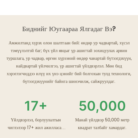
Биднийг Юугаараа Ялгадаг Вэ?
Амжилтанд хүрэх олон шалтгаан бий: өндөр ур чадвартай, хүсэл
тэмүүлэлтэй баг; бүх үйл явцыг үр ашигтай зохицуулах арвин
туршлага, ур чадвар, өргөн хүрээний өндөр чанартай бүтээгдэхүүн,
найдвартай үйлчилгээ, үр ашигтай үйлдвэрлэл. Мөн бид
хэрэглэгчиддээ илүү их үнэ цэнийг бий болгохын тулд технологи,
бүтээгдэхүүнийг байнга шинэчилж, сайжруулдаг.
17+
50,000
Үйлдвэрлэл, борлуулалтын
Манай үйлдвэр 50,000 метр
чиглэлээр 17+ жил ажилласан
квадрат талбайг хамардаг.
туршлагатай.