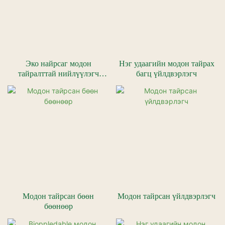
Эко найрсаг модон
Нэг удаагийн модон тайрах
тайралттай нийлүүлэгч
багц үйлдвэрлэгч
нийлүүлэгч
Модон тайрсан бөөн
Модон тайрсан үйлдвэрлэгч
бөөнөөр