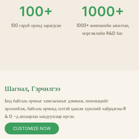
100+
1000+
100 гаруй оронд зарагдсан
1000+ компанийн ажилтан,
мэргэжлийн R&D баг.
Шагнал, Гэрчилгээ
Бид байгаль орчныг хамгаалахыг дэмжиж, инновацийг
эрэлхийлж, байгаль орчинд ээлтэй цаасан
хүнсний
хайрцагны R
& D
-д анхаарлаа хандуулсаар ирсэн.
CUSTOMIZE NOW