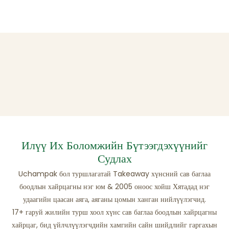
Илүү Их Боломжийн Бүтээгдэхүүнийг
Судлах
Uchampak бол туршлагатай Takeaway хүнсний сав баглаа
боодлын хайрцагны нэг юм & 2005 оноос хойш Хятадад нэг
удаагийн цаасан аяга, аяганы цомын ханган нийлүүлэгчид.
17+ гаруй жилийн турш хоол хүнс сав баглаа боодлын хайрцагны
хайрцаг, бид үйлчлүүлэгчдийн хамгийн сайн шийдлийг гаргахын