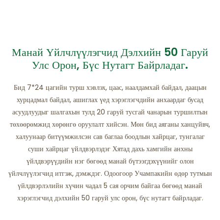
Манай Үйлчлүүлэгчид Дэлхийн 50 Гаруй
Улс Орон, Бүс Нутагт Байрладаг.
Бид 7*24 цагийн турш хэвлэх, цаас, наалдамхай байдал, даацын
хурцадмал байдал, ашиглах үед хэрэглэгчдийн анхаардаг бусад
асуудлуудыг шалгахын тулд 20 гаруй тусгай чанарын туршилтын
төхөөрөмжид хөрөнгө оруулалт хийсэн. Мөн бид аяганы ханцуйвч,
халуунаар битүүмжилсэн сав баглаа боодлын хайрцаг, тунгалаг
суши хайрцаг үйлдвэрлэдэг Хятад дахь хамгийн анхны
үйлдвэрүүдийн нэг бөгөөд манай бүтээгдэхүүнийг олон
үйлчлүүлэгчид итгэж, дэмждэг. Одоогоор Учампакийн өдөр тутмын
үйлдвэрлэлийн хүчин чадал 5 сая орчим байгаа бөгөөд манай
хэрэглэгчид дэлхийн 50 гаруй улс орон, бүс нутагт байрладаг.