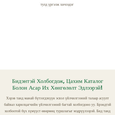
тулд үргэлж хичээдэг
Бидэнтэй Холбогдож, Цахим Каталог
Болон Асар Их Хөнгөлөлт Эдлээрэй!
Хэрэв танд манай бүтээгдэхүүн эсвэл үйлчилгээний талаар асуулт
байвал харилцагчийн үйлчилгээний багтай холбогдоно уу. Брэндтэй
холбоотой бүх хүмүүст өвөрмөц туршлагыг мэдрүүлээрэй. Бид танд