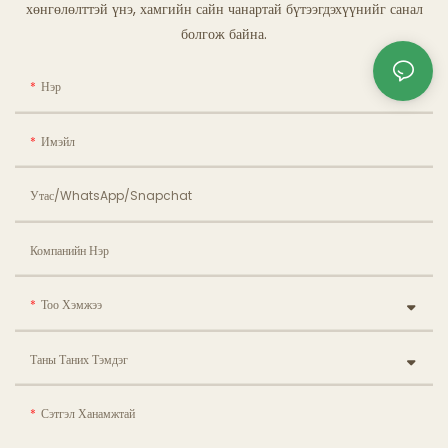
хөнгөлөлттэй үнэ, хамгийн сайн чанартай бүтээгдэхүүнийг санал
болгож байна.
Нэр
Имэйл
Утас/WhatsApp/Snapchat
Компанийн Нэр
Тоо Хэмжээ
Таны Таних Тэмдэг
Сэтгэл Ханамжтай