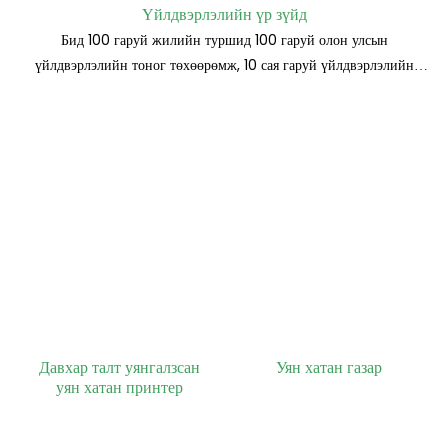
Үйлдвэрлэлийн үр зүйд
Бид 100 гаруй жилийн туршид 100 гаруй олон улсын
үйлдвэрлэлийн тоног төхөөрөмж, 10 сая гаруй үйлдвэрлэлийн
хүчин чадалтай
Давхар талт уянгалзсан
Уян хатан газар
уян хатан принтер