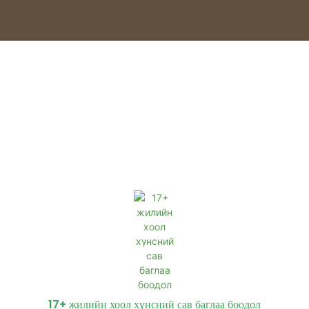
17+ жилийн хоол хүнсний сав баглаа боодол