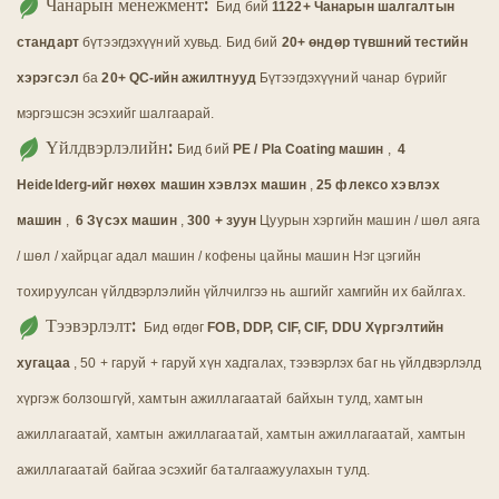
Чанарын менежмент:
Бид бий
1122+ Чанарын шалгалтын
стандарт
бүтээгдэхүүний хувьд. Бид бий
20+ өндөр түвшний тестийн
хэрэгсэл
ба
20+ QC-ийн ажилтнууд
Бүтээгдэхүүний чанар бүрийг
мэргэшсэн эсэхийг шалгаарай.
Үйлдвэрлэлийн:
Бид бий
PE / Pla Coating машин
,
4
Heidelderg-ийг нөхөх машин хэвлэх машин
,
25 флексо хэвлэх
машин
,
6 Зүсэх машин
,
300 + зуун
Цуурын хэргийн машин / шөл аяга
/ шөл / хайрцаг адал машин / кофены цайны машин Нэг цэгийн
тохируулсан үйлдвэрлэлийн үйлчилгээ нь ашгийг хамгийн их байлгах.
Тээвэрлэлт:
Бид өгдөг
FOB, DDP, CIF, CIF, DDU Хүргэлтийн
хугацаа
, 50 + гаруй + гаруй хүн хадгалах, тээвэрлэх баг нь үйлдвэрлэлд
хүргэж болзошгүй, хамтын ажиллагаатай байхын тулд, хамтын
ажиллагаатай, хамтын ажиллагаатай, хамтын ажиллагаатай, хамтын
ажиллагаатай байгаа эсэхийг баталгаажуулахын тулд.