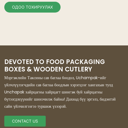
ОДОО ТОХИРУУЛАХ
DEVOTED TO FOOD PACKAGING
BOXES & WOODEN CUTLERY
Мэргэжлийн Таксины сав баглаа боодол, Uchampak-ийг
үйлчлүүлэгчдийн сав баглаа боодлын хэрэгцээг хангахын тулд
Unchapak хайрцагны хайрцагт шингэж буй хайрцагны
бүтээгдэхүүнийг шинэчилж байна! Дахиад бүү эргэлз, бидэнтэй
сайн үйлчилгээгээ туршиж үзээрэй.
CONTACT US