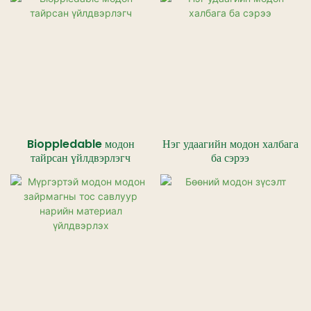
Bioppledable модон
Нэг удаагийн модон халбага
тайрсан үйлдвэрлэгч
ба сэрээ