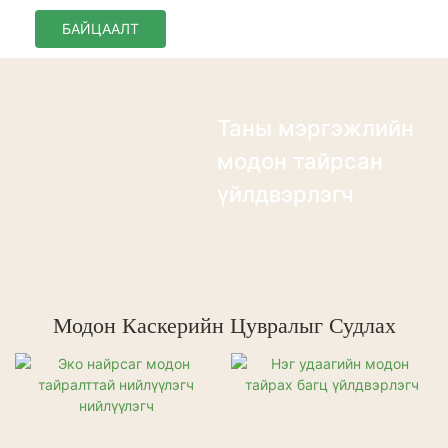
БАЙЦААЛТ
Таны мэргэжлийн
модон тайрсан
үйлдвэрлэгч
Модон Каскерийн Цувралыг Судлах