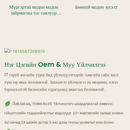
Мүргэртэй модон модон
Бөөний модон зүсэлт
зайрмагны тос савлуур
нарийн материал үйлдвэрлэх
Нэг Цэгийн Oem & Муу Үйлчилгээ
17 гаруй жилийн турш бид үйлчлүүлэгчдийг хамгийн сайн хоол
хүнсээр явах боломжтой. Захиалгат үйлчилгээ нь өвөрмөц эсвэл
бэрхшээлтэй бизнесийн хэрэгцээнд ашиглах боломжтой.
Лавлагаа, томилолт:
Үйлчлүүлэгч шаардлагатай хэмжээс,
гүйцэтгэлийн тодорхойлолтыг мэдээлдэг. 10+ мэргэжлийн загвар зохион
бүтээгчид 24 цагийн дотор 3-аас дээш тооны уусмалыг өгөх болно.