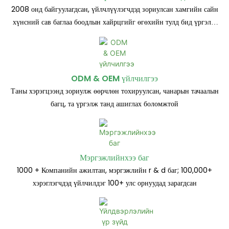
2008 онд байгуулагдсан, үйлчлүүлэгчдэд зориулсан хамгийн сайн
хүнсний сав баглаа боодлын хайрцгийг өгөхийн тулд бид үргэлж
хичээдэг
ODM & OEM үйлчилгээ
Таны хэрэгцээнд зориулж өөрчлөн тохируулсан, чанарын тачаалын
багц, та үргэлж танд ашиглах боломжтой
Мэргэжлийнхээ баг
1000 + Компанийн ажилтан, мэргэжлийн r & d баг; 100,000+
хэрэглэгчдэд үйлчилдэг 100+ улс орнуудад зарагдсан