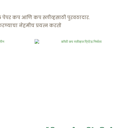
ल पेपर कप आणि कप स्लीव्हसाठी पुरवठादार.
 करण्याचा नेहमीच प्रयत्न करतो