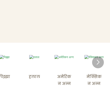
पिझ्झा
हलाल
अमेरिक
मेक्सिक
न अन्न
न अन्न