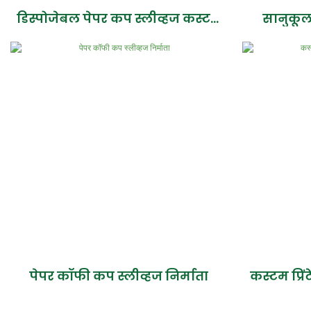
डिस्पोजेबल पेपर कप स्लीव्हज कस्टम
सानुकूल
कॉफी कप आणि स्लीव्हज
पेपर कॉफी कप स्लीव्हज निर्माता
कस्टम प्रि