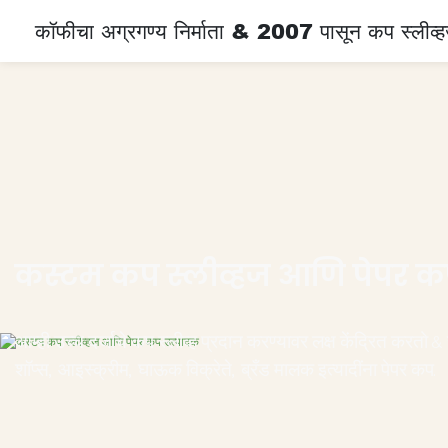
कॉफीचा अग्रगण्य निर्माता & 2007 पासून कप स्लीव्
कस्टम कप स्लीव्हज आणि
पेपर क
आम्ही उच्च दर्जाचे कप स्लीव्ह प्रदान करण्यावर लक्ष केंद्रित करतो & 
शॉप्स, आइस्क्रीम, घाऊक विक्रेते, ब्रँड मालक इत्यादींना पेपर कप.