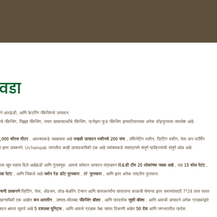
वडा
े आर&डी, आणि केटरिंग पॅकेजिंगचे उत्पादन.
 पॅकेजिंग, पिझ्झा पॅकेजिंग, तयार खाद्यपदार्थांचे पॅकेजिंग, फ्रोझन फूड पॅकेजिंग इत्यादीसारख्या अनेक मॉड्यूल्सचा समावेश आहे.
,000 चौरस मीटर
. आमच्याकडे जवळपास आहे
पन्हळी उत्पादन मशीनचे 200 संच
, लॅमिनेटिंग मशीन, प्रिंटिंग मशीन, पेपर कप फॉर्मिंग
 इतर उपकरणे. Uchampak जगातील काही उत्पादकांपैकी एक आहे ज्यांच्याकडे स्वतंत्रपणे संपूर्ण प्रक्रियांची संपूर्ण ओळ आहे.
ञानाला खूप महत्त्व दिले आहे&डी आणि गुंतवणूक. आमचे वर्तमान उत्पादन तंत्रज्ञान
R&डी टीम 20 लोकांच्या जवळ आहे
, सह
15 शोध पेटंट
,
ावा पेटंट
, आणि जिंकले आहे
जर्मन रेड डॉट पुरस्कार
,
IF पुरस्कार
, आणि इतर अनेक राष्ट्रीय पुरस्कार.
ा चाचणी उपकरणे
प्रिंटिंग, पेपर, ॲडजन, लोड-बेअरिंग टेन्शन आणि वापरकर्त्यांना वापरताना काळजी घेणाऱ्या इतर समस्यांसाठी 7*24 तास सतत
रखान्यांपैकी एक आहोत
कप आस्तीन
, उष्णता-सीलबंद
पॅकेजिंग बॉक्स
, आणि पारदर्शक
सुशी बॉक्स
, आणि आमची उत्पादने अनेक ग्राहकांद्वारे
ादन क्षमता सुमारे आहे
5 दशलक्ष युनिट्स
, आणि आमचे ग्राहक पेक्षा जास्त ठिकाणी आहेत
50 देश
आणि जगभरातील प्रदेश.