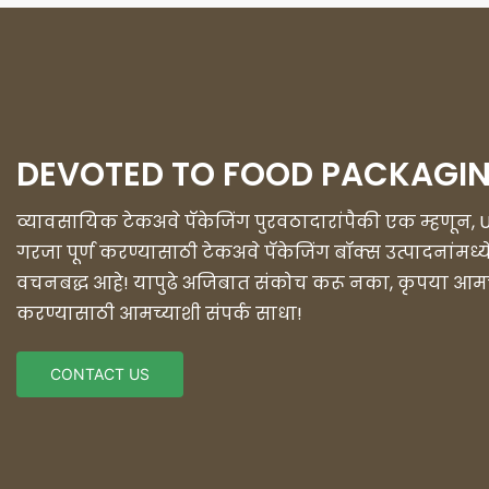
DEVOTED TO FOOD PACKAGI
व्यावसायिक टेकअवे पॅकेजिंग पुरवठादारांपैकी एक म्हणून, U
गरजा पूर्ण करण्यासाठी टेकअवे पॅकेजिंग बॉक्स उत्पादनांमध
वचनबद्ध आहे! यापुढे अजिबात संकोच करू नका, कृपया आमच्या 
करण्यासाठी आमच्याशी संपर्क साधा!
CONTACT US