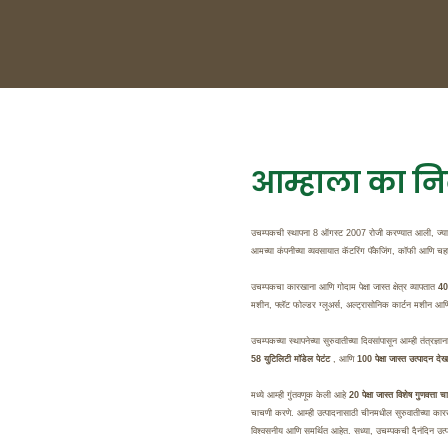
आम्हाला का नि
उचम्पकची स्थापना 8 ऑगस्ट 2007 रोजी करण्यात आली, ज्यान
आमच्या कंपनीच्या व्यवसायात कॅटरिंग पॅकेजिंग, कॉफी आणि चहाचे
उचम्पकचा कारखाना आणि गोदाम पेक्षा जास्त क्षेत्र व्यापतात
40
मशीन, फ्लॅट फोल्डर ग्लूअर्स, अल्ट्रासोनिक कार्टन मशीन आणि
उचम्पकच्या स्थापनेच्या सुरुवातीच्या दिवसांपासून आम्ही तंत्रज्
58 युटिलिटी मॉडेल पेटंट
, आणि
100 पेक्षा जास्त उत्पादन देख
मध्ये आम्ही गुंतवणूक केली आहे
20 पेक्षा जास्त विशेष गुणवत्त
चाचणी करणे. आम्ही उत्पादनासाठी चीनमधील सुरुवातीच्या का
विश्वसनीय आणि समर्थित आहेत. सध्या, उचम्पकची दैनंदिन उत्प