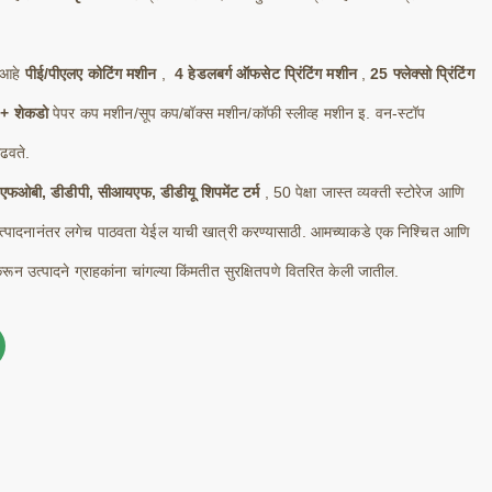
 आहे
पीई/पीएलए कोटिंग मशीन
,
4 हेडलबर्ग ऑफसेट प्रिंटिंग मशीन
,
25 फ्लेक्सो प्रिंटिंग
+ शेकडो
पेपर कप मशीन/सूप कप/बॉक्स मशीन/कॉफी स्लीव्ह मशीन इ. वन-स्टॉप
ाढवते.
एफओबी, डीडीपी, सीआयएफ, डीडीयू शिपमेंट टर्म
, 50 पेक्षा जास्त व्यक्ती स्टोरेज आणि
डर उत्पादनानंतर लगेच पाठवता येईल याची खात्री करण्यासाठी. आमच्याकडे एक निश्चित आणि
ून उत्पादने ग्राहकांना चांगल्या किंमतीत सुरक्षितपणे वितरित केली जातील.