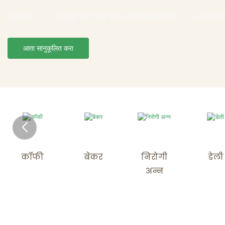
तुम्हाला 100% सानुकूलित पेपर कप आणि व्यावसायिक OEM सेवा प्
आता सानुकूलित करा
कॉफी
बेकर
निरोगी
डेली
अन्न