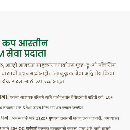
क कप आस्तीन
सेवा प्रदाता
, आम्ही आमच्या ग्राहकांना सर्वोत्तम फूड-टू-गो पॅकेजिंग
रण्यासाठी वचनबद्ध आहोत. सानुकूल सेवा अद्वितीय किंवा
ायिक गरजांसाठी उपलब्ध आहेत.
ना:
ग्राहक आवश्यक परिमाणे आणि कार्यप्रदर्शन वैशिष्ट्यांची माहिती देतो. 10+
4 तासांच्या आत 3 पेक्षा जास्त भिन्न समाधान प्रदान करतील.
थापन:
आमच्याकडे आहे
1122+ गुणवत्ता तपासणी मानक
उत्पादनासाठी. आमच्याकडे
धन
व्हाले
20+ QC कर्मचारी
प्रत्येक उत्पादनाची गुणवत्ता पात्र आहे याची खात्री