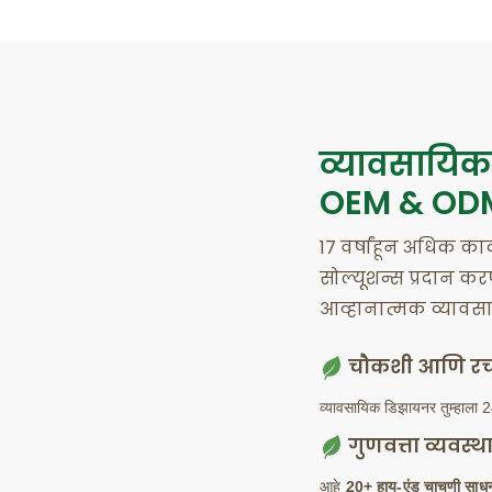
व्यावसायि
OEM & ODM 
17 वर्षांहून अधिक काळ
सोल्यूशन्स प्रदान क
आव्हानात्मक व्यावस
चौकशी आणि रच
व्यावसायिक डिझायनर तुम्हाला 2
गुणवत्ता व्यवस्
आहे
20+ हाय-एंड चाचणी सा