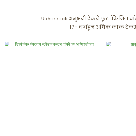
Uchampak अनुभवी टेकवे फूड पॅकेजिंग बॉक
17+ वर्षांहून अधिक काळ टेकअव