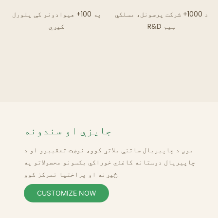
د 1000+ شرکت پرسونل، مسلکي
په 100+ هیوادونو کې پلورل
R&D ټیم
کیږي
جایزې او سندونه
موږ د چاپیریال ساتنې ملاتړ کوو، نوښت تعقیبوو او د
چاپیریال دوستانه کاغذي
خوراکي
بکسونو محصولاتو په
تمرکز کوو.
څیړنه او پراختیا
CUSTOMIZE NOW