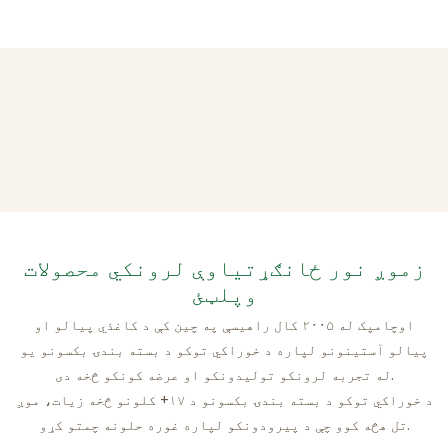
زموږ نور ځانګړتیاوې لرونکي محصولات
وپلټئ
اوچامپک له ۲۰۰۵ کال راهیسې په چین کې د کاغذي پیالو او
پیالو آستینونو لپاره د خوراکي توکو د بسته بندۍ بکسونو یو
له تجربه لرونکو تولیدونکو او عرضه کونکو څخه دی.
د خوراکي توکو د بسته بندۍ بکسونو د ۱۷+ کلونو څخه زیات، موږ
تل هڅه کوو چې د پیرودونکو لپاره غوره حلونه چمتو کړو.