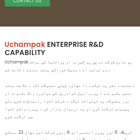
CONTACT US
Uchampak
ENTERPRISE R&D
CAPABILITY
Uchampak یو جامع شرکت دی چې په څیړنه او پراختیا کې بوخت
دی، تولید او د سنیک خوراکي بسته بندۍ، د کاغذ کپ.
د صنعت د مشر په توګه، دا مهال، ځینې محصولات لکه د غلا ضد بسته
بندۍ بکسونه، د پورټ ایبل کواډرپل کپ هولډر، رنګ بکسونه او
نور محصولات په خپلواکه توګه د شرکت لخوا رامینځته شوي ملي
پیټینټ ترلاسه کړي او په نړیوال بازار کې د پیرودونکو لخوا
ښه ترلاسه شوي.
زموږ شرکت اوس مهال 22 مسلکي R لري&د 6 لوړ پوړو انجنیرانو