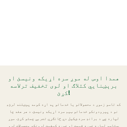
همدا اوس له موږ سره اړیکه ونیسئ او
برېښنايي کتلاګ او لوی تخفیف ترلاسه
کړئ!
که تاسو زموږ د محصولاتو یا خدماتو په اړه کومه پوښتنه لرئ،
نو د پیرودونکو خدماتو ټیم سره اړیکه ونیسئ. د هر هغه چا
لپاره چې د برانډ سره ښکیل دي ځانګړې تجربې چمتو کړئ. موږ
ستاسو لپاره غوره قیمت او غوره کیفیت لرونکي محصولات لرو.