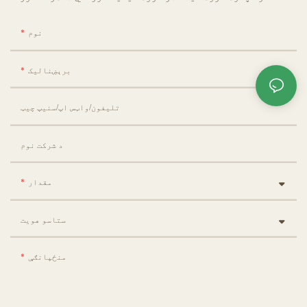
نوم
برېښنالیک
تلیفون/واټس اپ/سنیپ چیټ
د شرکت نوم
مقدار
ستاسو هویت
منځپانګې