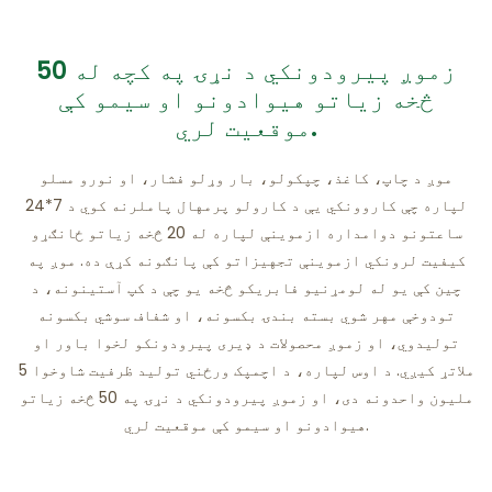
زموږ پیرودونکي د نړۍ په کچه له 50
څخه زیاتو هیوادونو او سیمو کې
موقعیت لري.
موږ د چاپ، کاغذ، چپکولو، بار وړلو فشار، او نورو مسلو
لپاره چې کاروونکي یې د کارولو پرمهال پاملرنه کوي د 7*24
ساعتونو دوامداره ازموینې لپاره له 20 څخه زیاتو ځانګړو
کیفیت لرونکي ازموینې تجهیزاتو کې پانګونه کړې ده. موږ په
چین کې یو له لومړنیو فابریکو څخه یو چې د کپ آستینونه، د
تودوخې مهر شوي بسته بندۍ بکسونه، او شفاف سوشي بکسونه
تولیدوي، او زموږ محصولات د ډیری پیرودونکو لخوا باور او
ملاتړ کیږي. د اوس لپاره، د اچمپک ورځني تولید ظرفیت شاوخوا 5
ملیون واحدونه دی، او زموږ پیرودونکي د نړۍ په 50 څخه زیاتو
هیوادونو او سیمو کې موقعیت لري.