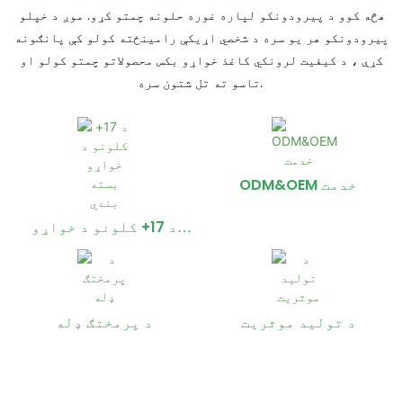
هڅه کوو د پیرودونکو لپاره غوره حلونه چمتو کړو. موږ د خپلو
پیرودونکو هر یو سره د شخصي اړیکې رامینځته کولو کې پانګونه
کړې ، د کیفیت لرونکي کاغذ خواړو بکس محصولاتو چمتو کولو او
تاسو ته تل شتون سره.
ODM&OEM خدمت
د 17+ کلونو د خواړو
بسته بندي
د تولید موثریت
د پرمختګ ډله