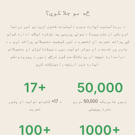
څه مو جلا کوي؟
د بریالیتوب لپاره ډیری دلیلونه شتون لري: یو لوړ وړتیا
لرونکی او جذب ټیم؛ د ټولې پروسې په مؤثره توګه اداره کولو
کې پراخه تجربه او تخصص ، د لوړ کیفیت محصولاتو پراخه لړۍ ، د
باور وړ خدمت ، او موثر تولید. موږ د ټیکنالوژۍ او محصولاتو
دوامداره نوښت او پرمختګ هم کوو ترڅو زموږ د پیرودونکو
لپاره ډیر ارزښت رامینځته کړي.
17+
50,000
زموږ فابریکه 50,000 مربع
د 17+ کلونو تولید او پلور
متره پوښلی
تجربه
100+
1000+