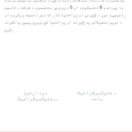
په ګډون د کارمندانو، 3 کارمندان چې د منځنیو سرلیکونو سره
یا پورته، 8 تخنیکین، او 5 د پروسې متخصصین. د شرکت د تاسیس
راهیسې، موږ د څیړنې او پراختیا کار ته ډیر اهمیت ورکړی، او
د نویو محصولاتو په څیړنه او پراختیا کې ډیرې پیسې پانګونه
کړې.
د فلیکسوګرافیک
دوه اړخیز
ساحه
فلیکسوګرافیک
پرنټر