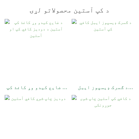
د کپ آستین محصولاتو لړۍ
د ګمرک ډیسپوز ایبل
د ضایع کیدو وړ کاغذ کپ
کافي کپ آستین
آستین د دودیز کافي کپ
او آستین