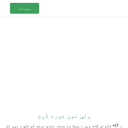
پوښتنه
ولې موږ غوره کړئ
د 17+ کلونو څخه ډیر د ټیک وے بسته بندۍ عرضه کونکي ، موږ تل