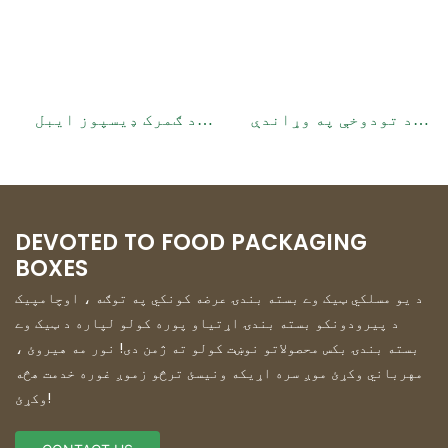
د تودوخې په وړاندې
د ګمرک ډیسپوز ایبل
مقاومت کوونکی کاغذ کپ
کافي کپ آستین
آستین
DEVOTED TO FOOD PACKAGING
BOXES
د یو مسلکي ټیک وے بسته بندۍ عرضه کونکي په توګه ، اوچامپیک
د پیرودونکو بسته بندۍ اړتیاو پوره کولو لپاره د ټیک وے
بسته بندۍ بکس محصولاتو نوښت کولو ته ژمن دی! نور مه هیروئ ،
مهرباني وکړئ موږ سره اړیکه ونیسئ ترڅو زموږ غوره خدمت هڅه
وکړئ!