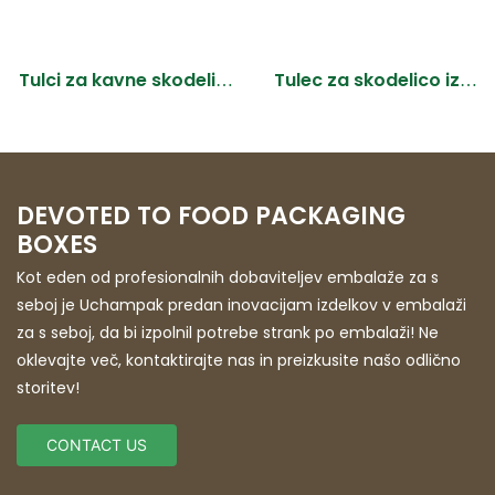
Tulec za skodelico iz
Tulci za kavne skodelice
valovitega papirja,
za enkratno uporabo po
odporen na vročino
meri
DEVOTED TO FOOD PACKAGING
BOXES
Kot eden od profesionalnih dobaviteljev embalaže za s
seboj je Uchampak predan inovacijam izdelkov v embalaži
za s seboj, da bi izpolnil potrebe strank po embalaži! Ne
oklevajte več, kontaktirajte nas in preizkusite našo odlično
storitev!
CONTACT US