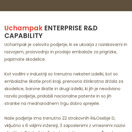
Uchampak
ENTERPRISE R&D
CAPABILITY
Uchampak je celovito podjetje, ki se ukvarja z raziskavami in
razvojem, proizvodnjo in prodajo embalaže za prigrizke,
papirnate skodelice.
Kot vodilni v industriji so trenutno nekateri izdelki, kot so
embalažne škatle proti kraji, prenosna štirikratna držala za
skodelice, barvne škatle in drugi izdelki, ki jih je neodvisno
razvilo podjetje, pridobili nacionalne patente in so jih
stranke na mednarodnem trgu dobro sprejele.
Naše podjetje ima trenutno 22 strokovnih R&Osebje D,
vključno s 6 višjimi inženirji, 3 zaposlenimi z vmesnimi nazivi