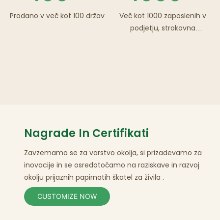
Prodano v več kot 100 držav
Več kot 1000 zaposlenih v
podjetju, strokovna
R&Razvojna ekipa
Nagrade In Certifikati
Zavzemamo se za varstvo okolja, si prizadevamo za
inovacije in se osredotočamo na
raziskave in razvoj
okolju prijaznih papirnatih škatel za
živila
.
CUSTOMIZE NOW