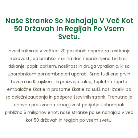
Naše Stranke Se Nahajajo V Več Kot
50 Državah In Regijah Po Vsem
Svetu.
Investirali smo v več kot 20 posebnih naprav za testiranje
kakovosti, da bi lahko 7 ur na dan neprekinjeno testirali
tiskanje, papir, oprijem, nosilnost in druga vprašanja, ki so
uporabnikom pomembna pri uporabi. Smo tudi ena prvih
tovarn na Kitajskem, ki proizvaja tulce, toplotno zaprte
embalažne škatle in prozorne škatle za suši, naši izdelki pa
so deležni zaupanja in podpore številnih strank. Trenutno je
dnevna proizvodna zmogljivost podjetja Uchampak
približno 5 milijonov enot, naše stranke pa se nahajajo v več
kot 50 državah in regijah po vsem svetu.