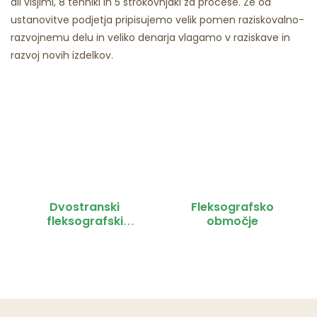
ali višjimi, 8 tehniki in 5 strokovnjaki za procese. Že od
ustanovitve podjetja pripisujemo velik pomen raziskovalno-
razvojnemu delu in veliko denarja vlagamo v raziskave in
razvoj novih izdelkov.
Dvostranski
Fleksografsko
fleksografski
območje
tiskalnik