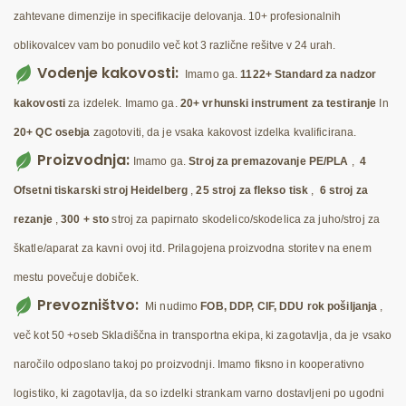
zahtevane dimenzije in specifikacije delovanja. 10+ profesionalnih
oblikovalcev vam bo ponudilo več kot 3 različne rešitve v 24 urah.
Vodenje kakovosti:
Imamo ga.
1122+ Standard za nadzor
kakovosti
za izdelek. Imamo ga.
20+ vrhunski instrument za testiranje
In
20+ QC osebja
zagotoviti, da je vsaka kakovost izdelka kvalificirana.
Proizvodnja:
Imamo ga.
Stroj za premazovanje PE/PLA
,
4
Ofsetni tiskarski stroj Heidelberg
,
25 stroj za flekso tisk
,
6 stroj za
rezanje
,
300 + sto
stroj za papirnato skodelico/skodelica za juho/stroj za
škatle/aparat za kavni ovoj itd. Prilagojena proizvodna storitev na enem
mestu povečuje dobiček.
Prevozništvo:
Mi nudimo
FOB, DDP, CIF, DDU rok pošiljanja
,
več kot 50 +oseb Skladiščna in transportna ekipa, ki zagotavlja, da je vsako
naročilo odposlano takoj po proizvodnji. Imamo fiksno in kooperativno
logistiko, ki zagotavlja, da so izdelki strankam varno dostavljeni po ugodni