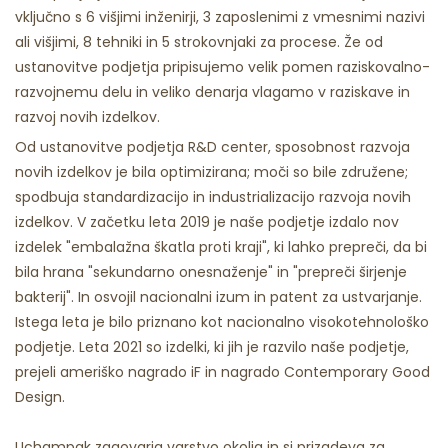
vključno s 6 višjimi inženirji, 3 zaposlenimi z vmesnimi nazivi
ali višjimi, 8 tehniki in 5 strokovnjaki za procese. Že od
ustanovitve podjetja pripisujemo velik pomen raziskovalno-
razvojnemu delu in veliko denarja vlagamo v raziskave in
razvoj novih izdelkov.
Od ustanovitve podjetja R&D center, sposobnost razvoja
novih izdelkov je bila optimizirana; moči so bile združene;
spodbuja standardizacijo in industrializacijo razvoja novih
izdelkov. V začetku leta 2019 je naše podjetje izdalo nov
izdelek "embalažna škatla proti kraji", ki lahko prepreči, da bi
bila hrana "sekundarno onesnaženje" in "prepreči širjenje
bakterij". In osvojil nacionalni izum in patent za ustvarjanje.
Istega leta je bilo priznano kot nacionalno visokotehnološko
podjetje. Leta 2021 so izdelki, ki jih je razvilo naše podjetje,
prejeli ameriško nagrado iF in nagrado Contemporary Good
Design.
Uchampak zagovarja varstvo okolja in si prizadeva za