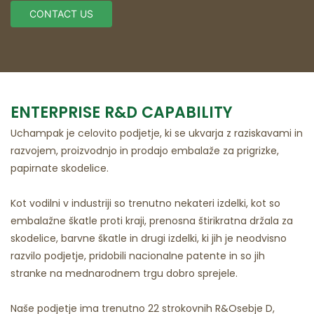
CONTACT US
ENTERPRISE R&D CAPABILITY
Uchampak je celovito podjetje, ki se ukvarja z raziskavami in
razvojem, proizvodnjo in prodajo embalaže za prigrizke,
papirnate skodelice.
Kot vodilni v industriji so trenutno nekateri izdelki, kot so
embalažne škatle proti kraji, prenosna štirikratna držala za
skodelice, barvne škatle in drugi izdelki, ki jih je neodvisno
razvilo podjetje, pridobili nacionalne patente in so jih
stranke na mednarodnem trgu dobro sprejele.
Naše podjetje ima trenutno 22 strokovnih R&Osebje D,