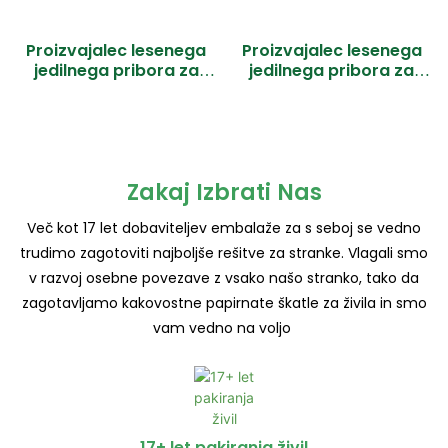
Proizvajalec lesenega
Proizvajalec lesenega
jedilnega pribora za
jedilnega pribora za
enkratno uporabo
enkratno uporabo
Zakaj Izbrati Nas
Več kot 17 let dobaviteljev embalaže za s seboj se vedno
trudimo zagotoviti najboljše rešitve za stranke. Vlagali smo
v razvoj osebne povezave z vsako našo stranko, tako da
zagotavljamo kakovostne papirnate škatle za živila in smo
vam vedno na voljo
17+ let pakiranja živil