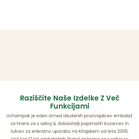
Raziščite Naše Izdelke Z Več
Funkcijami
Uchampak je eden izmed izkušenih proizvajalcev embalaž
za hrano za s seboj & dobavitelji papirnatih kozarcev in
tulcev za enkratno uporabo na Kitajskem od leta 2005.
Več kot 17 let embalažnih škatel za hrano za s seboj se