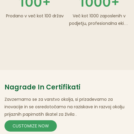
100+
1000+
Prodano v več kot 100 držav
Več kot 1000 zaposlenih v
podjetju, profesionalna ekipa
za raziskave in razvoj.
Nagrade In Certifikati
Zavzemamo se za varstvo okolja, si prizadevamo za
inovacije in se osredotočamo na
raziskave in razvoj okolju
prijaznih papirnatih škatel za
živila
.
CUSTOMIZE NOW