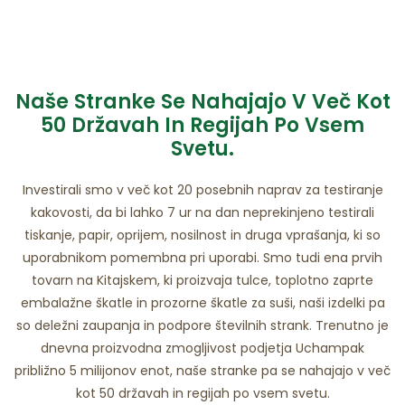
Naše Stranke Se Nahajajo V Več Kot
50 Državah In Regijah Po Vsem
Svetu.
Investirali smo v več kot 20 posebnih naprav za testiranje
kakovosti, da bi lahko 7 ur na dan neprekinjeno testirali
tiskanje, papir, oprijem, nosilnost in druga vprašanja, ki so
uporabnikom pomembna pri uporabi. Smo tudi ena prvih
tovarn na Kitajskem, ki proizvaja tulce, toplotno zaprte
embalažne škatle in prozorne škatle za suši, naši izdelki pa
so deležni zaupanja in podpore številnih strank. Trenutno je
dnevna proizvodna zmogljivost podjetja Uchampak
približno 5 milijonov enot, naše stranke pa se nahajajo v več
kot 50 državah in regijah po vsem svetu.