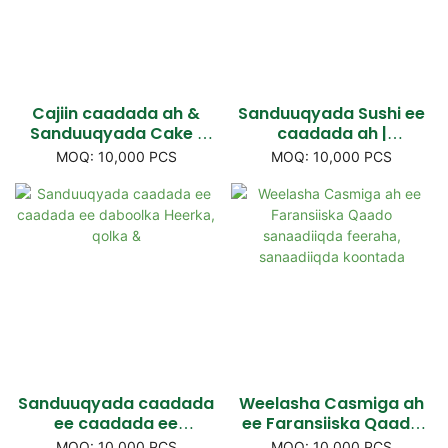
Cajiin caadada ah &
Sanduuqyada Sushi ee
Sanduuqyada Cake |
caadada ah |
Sanduuqa takeaway ee
Sanduuqyada
MOQ: 10,000 PCS
MOQ: 10,000 PCS
gacanta lagu hayo,
warqadda la daabacay
auto-qufulka & qaabab
ee laba-geeska ah ee
isku laab
lagu daabacay
Sanduuqyada caadada
Weelasha Casmiga ah
ee caadada ee
ee Faransiiska Qaado
daboolka Heerka, qolka
sanaadiiqda feeraha,
MOQ: 10,000 PCS
MOQ: 10,000 PCS