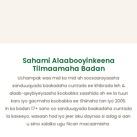
Sahami Alaabooyinkeena
Tilmaamaha Badan
Uchampak waa mid ka mid ah soosaarayaasha
sanduuqyada baakadaha cuntada ee khibrada leh &
alaab-qeybiyeyaasha koobabka xaashida ah ee la tuuri
karo iyo gacmaha koobabka ee Shiinaha tan iyo 2005.
In ka badan 17+ sano oo sanduuqyada baakadaha cuntada
la kaxeeyo, waxaan had iyo jeer isku daynaa si adag si aan
u siino xalalka ugu fiican macaamiisha