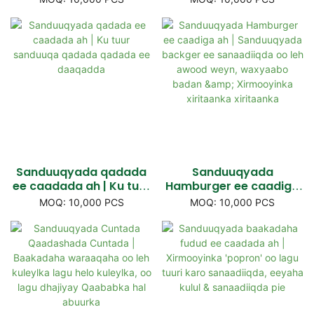
&
sanaadiiqda koontada
Sanduuqyada qadada
Sanduuqyada
ee caadada ah | Ku tuur
Hamburger ee caadiga
sanduuqa qadada
ah | Sanduuqyada
MOQ: 10,000 PCS
MOQ: 10,000 PCS
qadada ee daaqadda
backger ee sanaadiiqda
oo leh awood weyn,
waxyaabo badan &
Xirmooyinka xiritaanka
xiritaanka