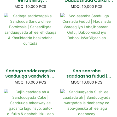
ee la shiilay
Qaadashada Qolka |
Sanduuqyada Cuntada
Labaaldiye & Saddex-
MOQ: 10,000 PCS
MOQ: 10,000 PCS
Soonka & Xalka xalka ah
meelood sedex ka mid
ee xalka
ah baakadaha cuntada,
sanduuqa digniinta
fudud
Sadaqa saddexagalka
Soo saaraha
Sanduuqa Sandwich ee
saadaasha fudud |
Borolesale |
Wareega & salka hoose
MOQ: 10,000 PCS
MOQ: 10,000 PCS
Sanaadiiqda
ee labajibaaran,
sanduuqyada ah ee leh
qufulka, riix-daboolka &
daaqa & Khariidadda
Naqshado Bilaash ah
baakadaha cuntada