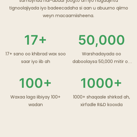
samaynaa hal-abuur joogto ah iyo hagaajinta
tignoolajiyada iyo badeecadaha si aan u abuurno qiimo
weyn macaamiisheena.
17+
50,000
17+ sano oo khibrad wax soo
Warshadayada oo
saar iyo iib ah
daboolaysa 50,000 mitir oo
laba jibbaaran
100+
1000+
Waxaa laga iibiyay 100+
1000+ shaqaale shirkad ah,
wadan
xirfadle R&D kooxda