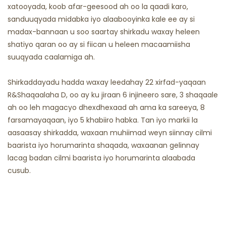
xatooyada, koob afar-geesood ah oo la qaadi karo,
sanduuqyada midabka iyo alaabooyinka kale ee ay si
madax-bannaan u soo saartay shirkadu waxay heleen
shatiyo qaran oo ay si fiican u heleen macaamiisha
suuqyada caalamiga ah.
Shirkaddayadu hadda waxay leedahay 22 xirfad-yaqaan
R&Shaqaalaha D, oo ay ku jiraan 6 injineero sare, 3 shaqaale
ah oo leh magacyo dhexdhexaad ah ama ka sareeya, 8
farsamayaqaan, iyo 5 khabiiro habka. Tan iyo markii la
aasaasay shirkadda, waxaan muhiimad weyn siinnay cilmi
baarista iyo horumarinta shaqada, waxaanan gelinnay
lacag badan cilmi baarista iyo horumarinta alaabada
cusub.