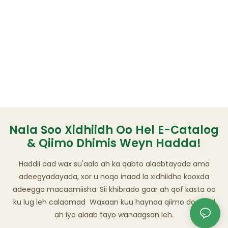
Nala Soo Xidhiidh Oo Hel E-Catalog
& Qiimo Dhimis Weyn Hadda!
Haddii aad wax su'aalo ah ka qabto alaabtayada ama
adeegyadayada, xor u noqo inaad la xidhiidho kooxda
adeegga macaamiisha. Sii khibrado gaar ah qof kasta oo
ku lug leh calaamad Waxaan kuu haynaa qiimo door bid
ah iyo alaab tayo wanaagsan leh.