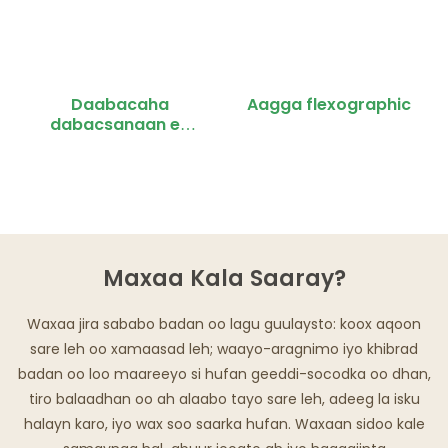
Daabacaha
Aagga flexographic
dabacsanaan ee
labada dhinac
Maxaa Kala Saaray?
Waxaa jira sababo badan oo lagu guulaysto: koox aqoon
sare leh oo xamaasad leh; waayo-aragnimo iyo khibrad
badan oo loo maareeyo si hufan geeddi-socodka oo dhan,
tiro balaadhan oo ah alaabo tayo sare leh, adeeg la isku
halayn karo, iyo wax soo saarka hufan. Waxaan sidoo kale