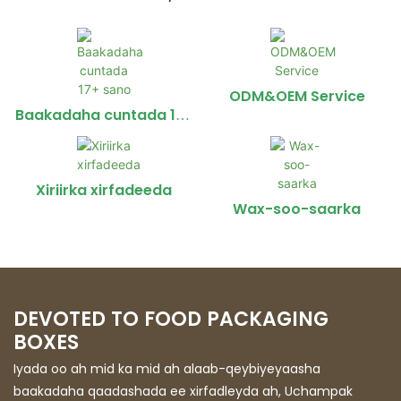
ODM&OEM Service
Baakadaha cuntada 17+
sano
Xiriirka xirfadeeda
Wax-soo-saarka
DEVOTED TO FOOD PACKAGING
BOXES
Iyada oo ah mid ka mid ah alaab-qeybiyeyaasha
baakadaha qaadashada ee xirfadleyda ah, Uchampak