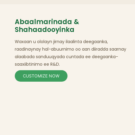
Abaalmarinada &
Shahaadooyinka
Waxaan u ololayn jirnay ilaalinta deegaanka,
raadinaynay hal-abuurnimo oo aan diiradda saarnay
alaabada sanduuqyada
cuntada
ee deegaanka-
saaxiibtinimo
ee R&D.
CUSTOMIZE NOW