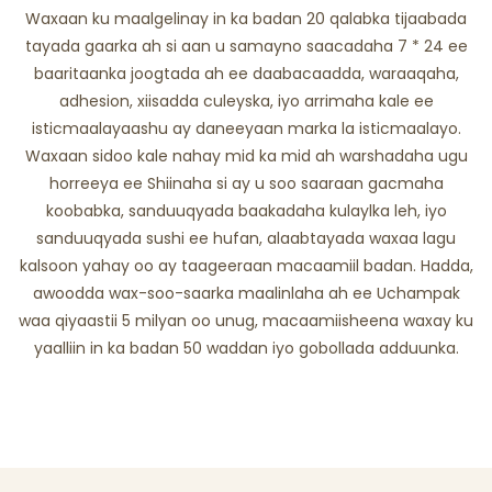
Waxaan ku maalgelinay in ka badan 20 qalabka tijaabada
tayada gaarka ah si aan u samayno saacadaha 7 * 24 ee
baaritaanka joogtada ah ee daabacaadda, waraaqaha,
adhesion, xiisadda culeyska, iyo arrimaha kale ee
isticmaalayaashu ay daneeyaan marka la isticmaalayo.
Waxaan sidoo kale nahay mid ka mid ah warshadaha ugu
horreeya ee Shiinaha si ay u soo saaraan gacmaha
koobabka, sanduuqyada baakadaha kulaylka leh, iyo
sanduuqyada sushi ee hufan, alaabtayada waxaa lagu
kalsoon yahay oo ay taageeraan macaamiil badan. Hadda,
awoodda wax-soo-saarka maalinlaha ah ee Uchampak
waa qiyaastii 5 milyan oo unug, macaamiisheena waxay ku
yaalliin in ka badan 50 waddan iyo gobollada adduunka.