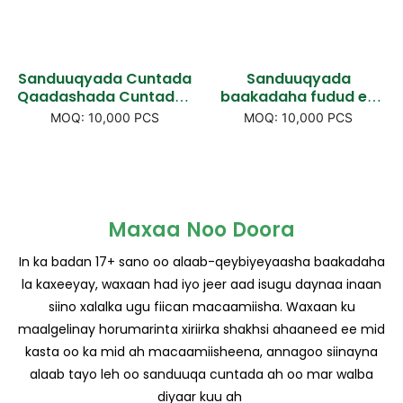
Sanduuqyada Cuntada
Sanduuqyada
Qaadashada Cuntada |
baakadaha fudud ee
Baakadaha waraaqaha
caadada ah |
MOQ: 10,000 PCS
MOQ: 10,000 PCS
oo leh kuleylka lagu helo
Xirmooyinka 'popron'
kuleylka, oo lagu
oo lagu tuuri karo
dhajiyay <00000000>
sanaadiiqda, eeyaha
Qaababka hal abuurka
kulul & sanaadiiqda pie
Maxaa Noo Doora
In ka badan 17+ sano oo alaab-qeybiyeyaasha baakadaha
la kaxeeyay, waxaan had iyo jeer aad isugu daynaa inaan
siino xalalka ugu fiican macaamiisha. Waxaan ku
maalgelinay horumarinta xiriirka shakhsi ahaaneed ee mid
kasta oo ka mid ah macaamiisheena, annagoo siinayna
alaab tayo leh oo sanduuqa cuntada ah oo mar walba
diyaar kuu ah