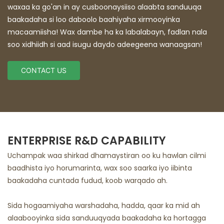
waxaa ka go'an in ay cusboonaysiiso alaabta sanduuqa
baakadaha si loo daboolo baahiyaha xirmooyinka
macaamiisha! Wax dambe ha ka labalabayn, fadlan nala
soo xidhiidh si aad isugu daydo adeegeena wanaagsan!
CONTACT US
ENTERPRISE R&D CAPABILITY
Uchampak waa shirkad dhamaystiran oo ku hawlan cilmi
baadhista iyo horumarinta, wax soo saarka iyo iibinta
baakadaha cuntada fudud, koob warqado ah.
Sida hogaamiyaha warshadaha, hadda, qaar ka mid ah
alaabooyinka sida sanduuqyada baakadaha ka hortagga