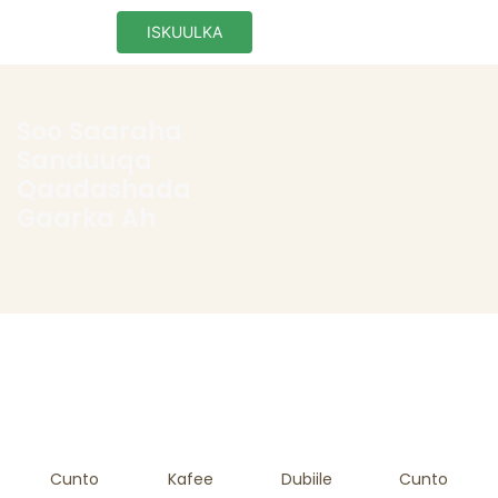
ISKUULKA
Soo Saaraha
Sanduuqa
Qaadashada
Gaarka Ah
Cunto
Kafee
Dubiile
Cunto