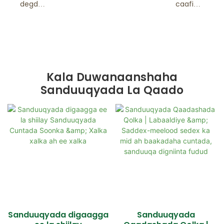
degdeg
caafima
ah
ad leh
Kala Duwanaanshaha
Sanduuqyada La Qaado
Sanduuqyada digaagga
Sanduuqyada