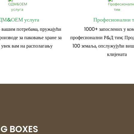
ДМ&ОЕМ услуга
Професионални 
 вашим потребама, пружајући
1000+ запослених у ком
роизводе за паковање хране за
професионални Р&Д тим; Прод
 увек вам на располагању
100 земаља, опслужујући виш
клијената
NG BOXES