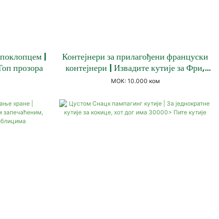
 поклопцем |
Контејнери за прилагођени француски
Топ прозора
контејнери | Извадите кутије за Фри,
кутије за конусе
МОК: 10.000 ком