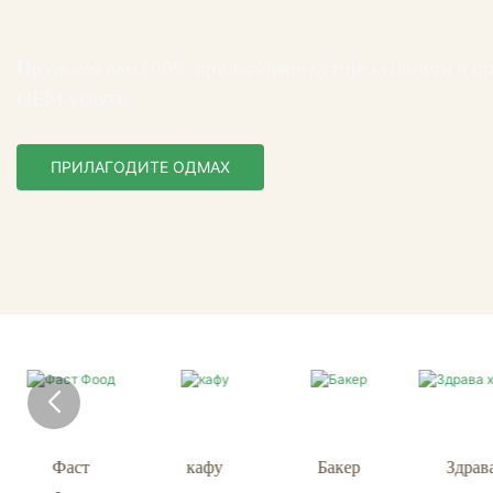
Пружамо вам 100% прилагођене кутије за понети и п
ОЕМ услуге.
ПРИЛАГОДИТЕ ОДМАХ
кафу
Бакер
Здрава
Дели