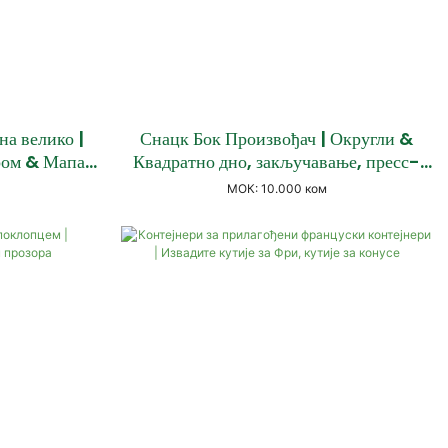
на велико |
Снацк Бок Произвођач | Округли &
ором & Мапа
Квадратно дно, закључавање, пресс-
е
поклопац & Дизајн без поклопца
МОК: 10.000 ком