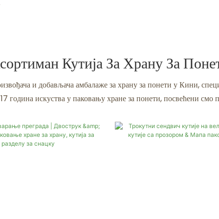
сортиман Кутија За Храну За Поне
извођача и добављача амбалаже за храну за понети у Кини, специ
о 17 година искуства у паковању хране за понети, посвећени смо