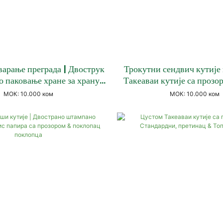
тварање преграда | Двострук
Трокутни сендвич кутије 
 паковање хране за храну,
Такеаваи кутије са проз
 за разделу за снацку
паковање хран
МОК: 10.000 ком
МОК: 10.000 ком