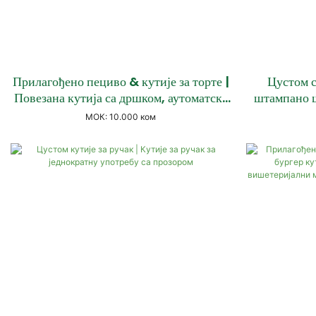
Прилагођено пециво & кутије за торте |
Цустом с
Повезана кутија са дршком, аутоматско
штампано ш
закључавање & Склопиве стилове
прозоро
МОК: 10.000 ком