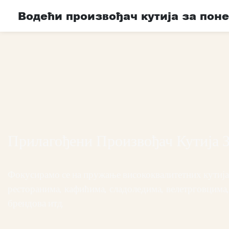
Водећи произвођач кутија за поне
Прилагођени Произвођач Кутија 
Фокусирамо се на пружање висококвалитетних кутија
ресторанима, кафићима, сладоледима, велетрговцима
брендова итд.