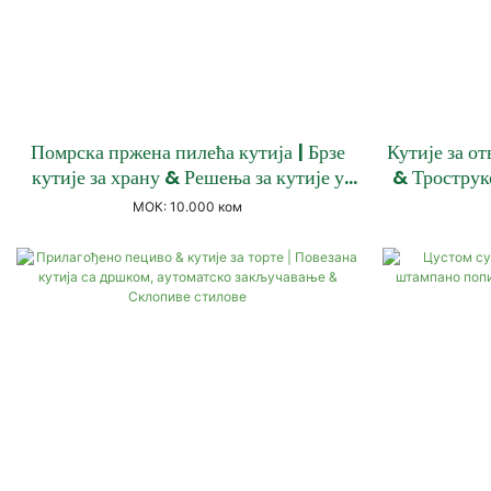
Помрска пржена пилећа кутија | Брзе
Кутије за о
кутије за храну & Решења за кутије у
& Троструко
Такеаваи-у
кутија
МОК: 10.000 ком