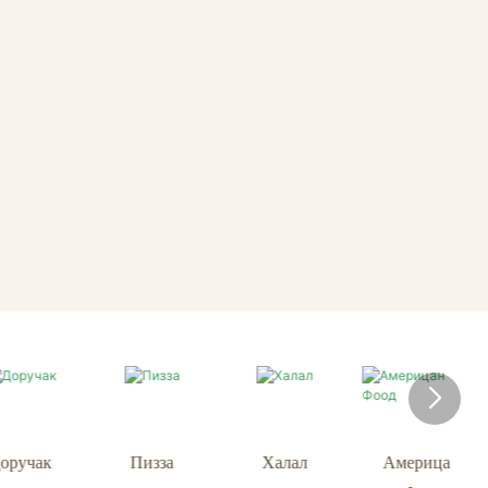
Пизза
Халал
Америца
Мекицан