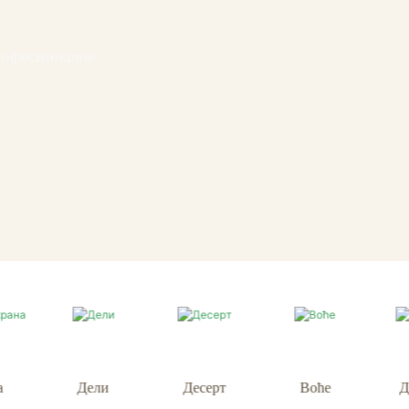
рофесионалне
Десерт
Воће
Доручак