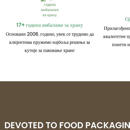
О
17+ година амбалаже за храну
Прилагођено
Основани 2008. године, увек се трудимо да
квалитетне п
клијентима пружимо најбоља решења за
понети и
кутије за паковање хране
DEVOTED TO FOOD PACKAGI