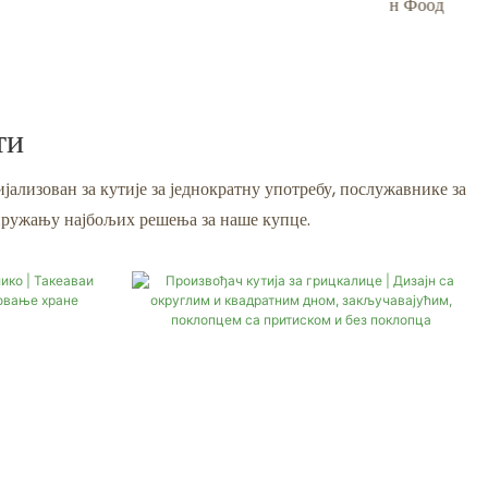
н Фоод
Фоод
ти
јализован за кутије за једнократну употребу, послужавнике за
 пружању најбољих решења за наше купце.