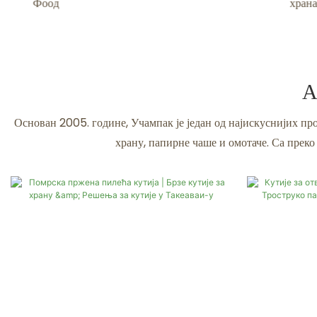
храна
А
Основан 2005. године, Учампак је један од најискуснијих про
храну, папирне чаше и омотаче. Са прек