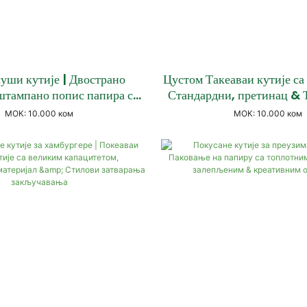
уши кутије | Двострано
Цустом Такеаваи кутије са
тампано попис папира са
Стандардни, претинац & 
м & поклопац поклопца
МОК: 10.000 ком
МОК: 10.000 ком