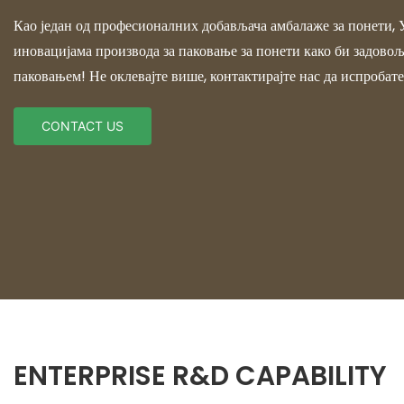
Као један од професионалних добављача амбалаже за понети, 
иновацијама производа за паковање за понети како би задовољ
паковањем! Не оклевајте више, контактирајте нас да испробат
CONTACT US
ENTERPRISE R&D CAPABILITY