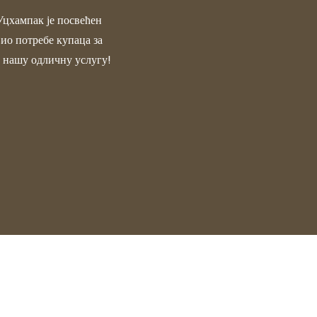
Уцхампак је посвећен
ио потребе купаца за
е нашу одличну услугу!