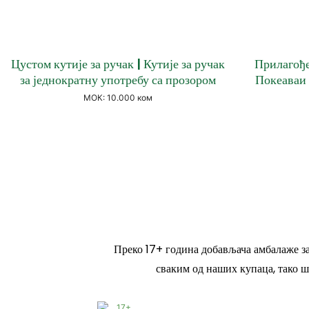
Цустом кутије за ручак | Кутије за ручак
Прилагође
за једнократну употребу са прозором
Покеаваи 
капацитетом
МОК: 10.000 ком
& Стилов
Преко 17+ година добављача амбалаже за
сваким од наших купаца, тако ш