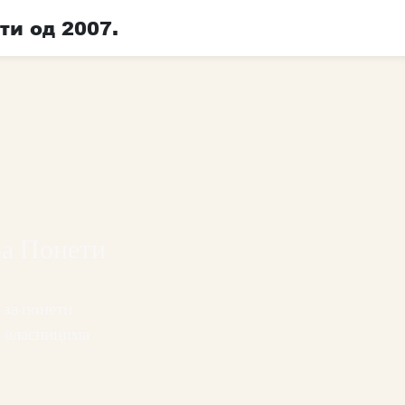
ти од 2007.
За Понети
 за понети
, власницима