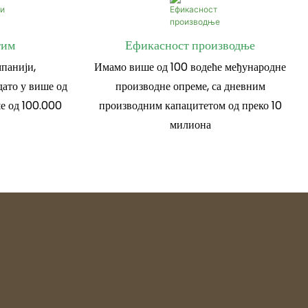
тим
Ефикасност производње
панији,
Имамо више од 100 водеће међународне
ато у више од
производне опреме, са дневним
е од 100.000
производним капацитетом од преко 10
милиона