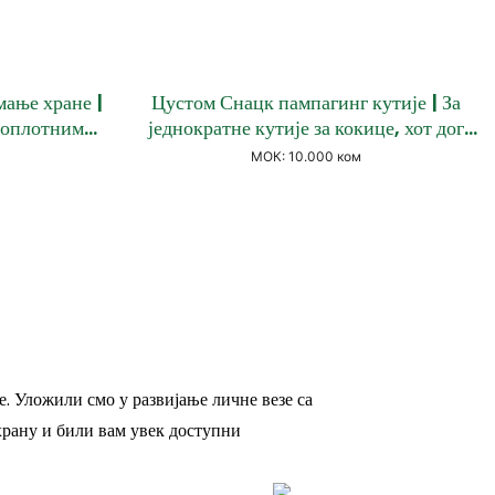
мање хране |
Цустом Снацк пампагинг кутије | За
топлотним
једнократне кутије за кокице, хот дог
еним &
има 30000> Пите кутије
МОК: 10.000 ком
цима
. Уложили смо у развијање личне везе са
 храну и били вам увек доступни