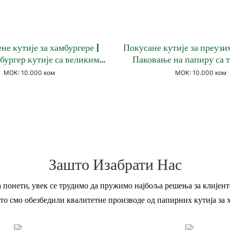
не кутије за хамбургере |
Покусане кутије за преузи
бургер кутије са великим
Паковање на папиру са 
, вишетеријални материјал
запечаћеним, залепљ
МОК: 10.000 ком
МОК: 10.000 ком
и затварања закључавања
креативним обли
Зашто Изабрати Нас
 понети, увек се трудимо да пружимо најбоља решења за клијенте
то смо обезбедили квалитетне производе од папирних кутија за