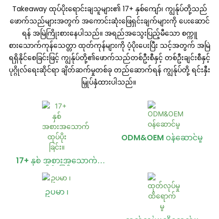
Takeaway ထုပ်ပိုးရောင်းချသူများ၏ 17+ နှစ်ကျော်၊ ကျွန်ုပ်တို့သည်
ဖောက်သည်များအတွက် အကောင်းဆုံးဖြေရှင်းချက်များကို ပေးဆောင်
ရန် အမြဲကြိုးစားနေပါသည်။ အရည်အသွေးပြည့်မီသော စက္ကူ
စားသောက်ကုန်သေတ္တာ ထုတ်ကုန်များကို ပံ့ပိုးပေးပြီး သင့်အတွက် အမြဲ
ရရှိနိုင်စေခြင်းဖြင့် ကျွန်ုပ်တို့၏ဖောက်သည်တစ်ဦးစီနှင့် တစ်ဦးချင်းစီနှင့်
ပုဂ္ဂိုလ်ရေးဆိုင်ရာ ချိတ်ဆက်မှုတစ်ခု တည်ဆောက်ရန် ကျွန်ုပ်တို့ ရင်းနှီး
မြှုပ်နှံထားပါသည်။
ODM&OEM ဝန်ဆောင်မှု
17+ နှစ် အစားအသောက်
ထုပ်ပိုးခြင်း။
ဥပမာ ၊