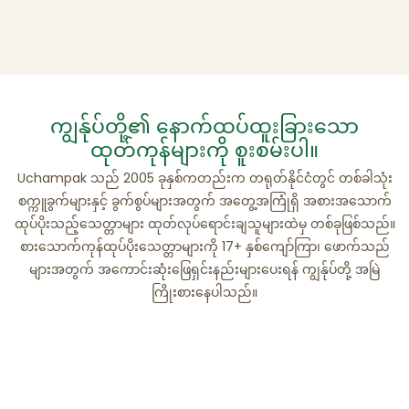
ကျွန်ုပ်တို့၏ နောက်ထပ်ထူးခြားသော
ထုတ်ကုန်များကို စူးစမ်းပါ။
Uchampak သည် 2005 ခုနှစ်ကတည်းက တရုတ်နိုင်ငံတွင် တစ်ခါသုံး
စက္ကူခွက်များနှင့် ခွက်စွပ်များအတွက် အတွေ့အကြုံရှိ အစားအသောက်
ထုပ်ပိုးသည့်သေတ္တာများ ထုတ်လုပ်ရောင်းချသူများထဲမှ တစ်ခုဖြစ်သည်။
စားသောက်ကုန်ထုပ်ပိုးသေတ္တာများကို 17+ နှစ်ကျော်ကြာ၊ ဖောက်သည်
များအတွက် အကောင်းဆုံးဖြေရှင်းနည်းများပေးရန် ကျွန်ုပ်တို့ အမြဲ
ကြိုးစားနေပါသည်။