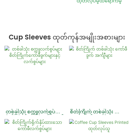
ထုတ်လုပ်မှုထိရောက်မှု
Cup Sleeves ထုတ်ကုန်အမျိုးအစားများ
တစ်ခါသုံး စက္ကူလက်စွပ်များ
စိတ်ကြိုက် တစ်ခါသုံး ကော်ဖီ
စိတ်ကြိုက်ကော်ဖီခွက်များနှင့်
ခွက် အင်္ကျီများ
လက်စွပ်များ