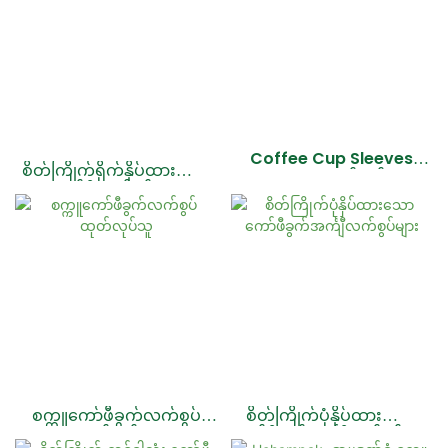
Coffee Cup Sleeves
စိတ်ကြိုက်ရိုက်နှိပ်ထားသော
Printed ထုတ်လုပ်သူ
ကော်ဖီလက်စွပ်များ
စက္ကူကော်ဖီခွက်လက်စွပ်
စိတ်ကြိုက်ပုံနှိပ်ထားသော
ထုတ်လုပ်သူ
ကော်ဖီခွက်အင်္ကျီလက်စွပ်များ