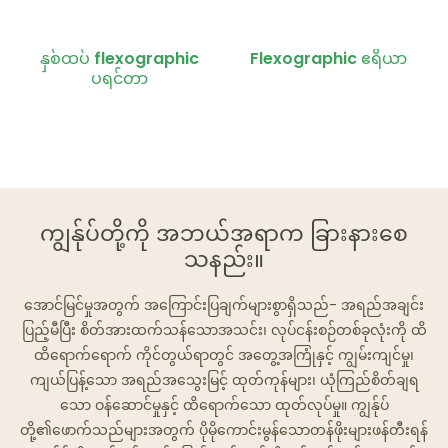
နှစ်ထပ် flexographic
Flexographic ဧရိယာ
ပရင်တာ
ကျွန်ုပ်တို့ကို အဘယ်အရာက ခြားနားစေ
သနည်း။
အောင်မြင်မှုအတွက် အကြောင်းပြချက်များစွာရှိသည်- အရည်အချင်း
ပြည့်မီပြီး စိတ်အားထက်သန်သောအသင်း၊ လုပ်ငန်းစဉ်တစ်ခုလုံးကို ထိ
ထိရောက်ရောက် ကိုင်တွယ်ရာတွင် အတွေ့အကြုံနှင့် ကျွမ်းကျင်မှု၊
ကျယ်ပြန့်သော အရည်အသွေးမြင့် ထုတ်ကုန်များ၊ ယုံကြည်စိတ်ချရ
သော ဝန်ဆောင်မှုနှင့် ထိရောက်သော ထုတ်လုပ်မှု။ ကျွန်ုပ်
တို့၏ဖောက်သည်များအတွက် ပိုမိုကောင်းမွန်သောတန်ဖိုးများဖန်တီးရန်