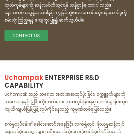
ထုတ်ကုန်များကို ဆန်းသစ်တီထွင်ရန် သန္နိဋ္ဌာန်ချထားပါသည်။
နောက်ထပ် မတွန့်ဆုတ်ပါနှင့်၊ ကျွန်ုပ်တို့၏ အကောင်းဆုံးဝန်ဆောင်မှုကို
စမ်းသုံးကြည့်ရန် ကျေးဇူးပြု၍ ဆက်သွယ်ပါ။
CONTACT US
Uchampak
ENTERPRISE R&D
CAPABILITY
Uchampak သည် သရေစာ အစားအစာထုပ်ပိုးခြင်း၊ စက္ကူခွက်များကို
သုတေသနနှင့် ဖွံ့ဖြိုးတိုးတက်ရေး၊ ထုတ်လုပ်ခြင်းနှင့် ရောင်းချခြင်းတွင်
ကျယ်ကျယ်ပြန့်ပြန့် လုပ်ကိုင်နေသည့် ကုမ္ပဏီတစ်ခုဖြစ်သည်။
စက်မှုလုပ်ငန်း၏ခေါင်းဆောင်အနေဖြင့်၊ လက်ရှိတွင်၊ ခိုးယူမှုဆန့်ကျင်
ရေးထုပ်ပိုးသေတ္တာများ၊ ခရီးဆောင်သုံးလေးပုံတစ်ပုံခွက်ကိုင်ဆောင်