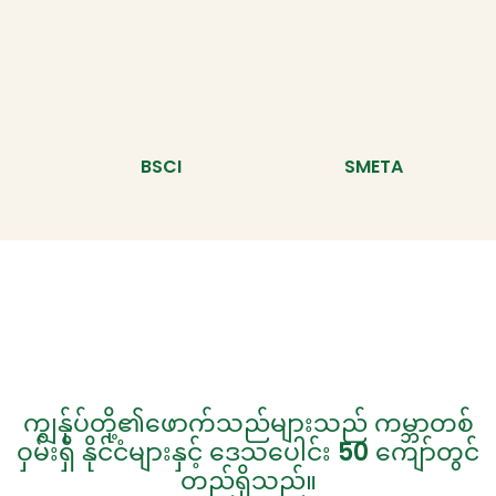
BSCI
SMETA
ကျွန်ုပ်တို့၏ဖောက်သည်များသည် ကမ္ဘာတစ်
ဝှမ်းရှိ နိုင်ငံများနှင့် ဒေသပေါင်း 50 ကျော်တွင်
တည်ရှိသည်။