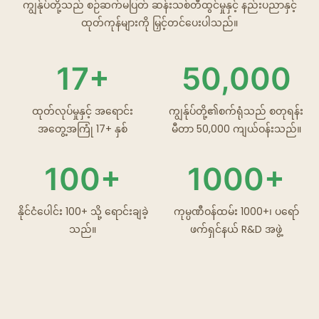
ကျွန်ုပ်တို့သည် စဉ်ဆက်မပြတ် ဆန်းသစ်တီထွင်မှုနှင့် နည်းပညာနှင့်
ထုတ်ကုန်များကို မြှင့်တင်ပေးပါသည်။
17+
50,000
ထုတ်လုပ်မှုနှင့် အရောင်း
ကျွန်ုပ်တို့၏စက်ရုံသည် စတုရန်း
အတွေ့အကြုံ 17+ နှစ်
မီတာ 50,000 ကျယ်ဝန်းသည်။
100+
1000+
နိုင်ငံပေါင်း 100+ သို့ ရောင်းချခဲ့
ကုမ္ပဏီဝန်ထမ်း 1000+၊ ပရော်
သည်။
ဖက်ရှင်နယ် R&D အဖွဲ့