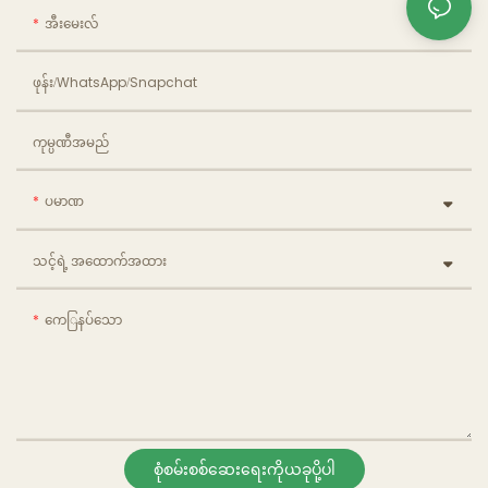
အီးမေးလ်
ဖုန်း/WhatsApp/Snapchat
ကုမ္ပဏီအမည်
ပမာဏ
သင့်ရဲ့ အထောက်အထား
ကေြနပ်သော
စုံစမ်းစစ်ဆေးရေးကိုယခုပို့ပါ