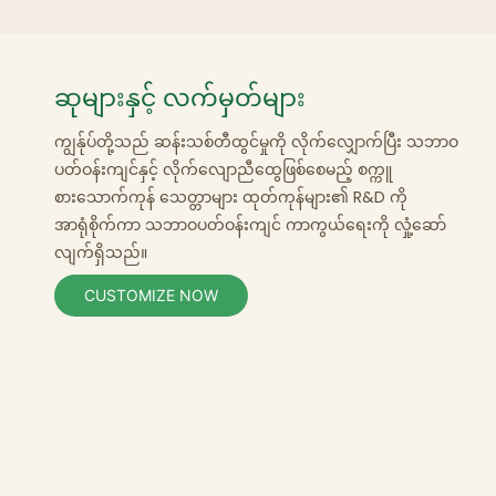
ဆုများနှင့် လက်မှတ်များ
ကျွန်ုပ်တို့သည် ဆန်းသစ်တီထွင်မှုကို လိုက်လျှောက်ပြီး သဘာဝ
ပတ်ဝန်းကျင်နှင့် လိုက်လျောညီထွေဖြစ်စေမည့် စက္ကူ
စားသောက်ကုန်
သေတ္တာများ ထုတ်ကုန်များ၏ R&D
ကို
အာရုံစိုက်ကာ သဘာဝပတ်ဝန်းကျင် ကာကွယ်ရေးကို လှုံ့ဆော်
လျက်ရှိသည်။
CUSTOMIZE NOW