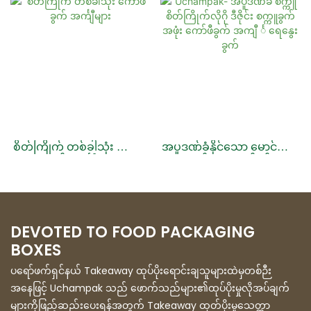
အပူဒဏ်ခံနိုင်သော မောင်ချော
စိတ်ကြိုက် တစ်ခါသုံး ကော်ဖီ
နွယ် စက္ကူခွက်စွပ်
ခွက် အင်္ကျီများ
DEVOTED TO FOOD PACKAGING
BOXES
ပရော်ဖက်ရှင်နယ် Takeaway ထုပ်ပိုးရောင်းချသူများထဲမှတစ်ဉီး
အနေဖြင့် Uchampak သည် ဖောက်သည်များ၏ထုပ်ပိုးမှုလိုအပ်ချက်
များကိုဖြည့်ဆည်းပေးရန်အတွက် Takeaway ထုတ်ပိုးမှုသေတ္တာ