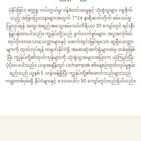
ပုံနှိပ်ခြင်း၊ စက္ကူ၊ ကပ်တွယ်မှု၊ ဝန်ခံတင်းမာမှုနှင့် သုံးစွဲသူများ ဂရုစိုက်
သည့် အခြားပြဿနာများအတွက် 7*24 နာရီဆက်တိုက် စမ်းသပ်မှု
ပြုလုပ်ရန် အထူးအရည်အသွေးစမ်းသပ်ကိရိယာ 20 ကျော်တွင် ရင်းနှီး
မြှုပ်နှံထားပါသည်။ ကျွန်ုပ်တို့သည် ခွက်လက်စွပ်များ၊ အပူအလုံပိတ်
ထုပ်ပိုးထားသောသေတ္တာများနှင့် ဖောက်ထွင်းမြင်ရသော ဆူရှီသေတ္တာ
များကို ထုတ်လုပ်ရန် တရုတ်နိုင်ငံရှိ အစောဆုံးစက်ရုံများထဲမှ တစ်ခုဖြစ်
ပြီး ကျွန်ုပ်တို့၏ထုတ်ကုန်များကို သုံးစွဲသူအများအပြားက ယုံကြည်ပြီး
ပံ့ပိုးပေးပါသည်။ ယခုအချိန်တွင် Uchampak ၏နေ့စဉ်ထုတ်လုပ်မှုစွမ်း
ရည်သည် ယူနစ် 5 သန်းခန့်ရှိပြီး ကျွန်ုပ်တို့၏ဖောက်သည်များသည်
ကမ္ဘာတစ်ဝှမ်းရှိ နိုင်ငံများနှင့် ဒေသပေါင်း 50 ကျော်တွင်တည်ရှိပါသည်။