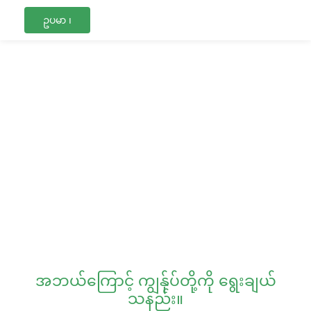
ဥပမာ ၊
အဘယ်ကြောင့် ကျွန်ုပ်တို့ကို ရွေးချယ်
သနည်း။