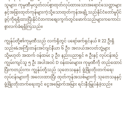
သူများ၊ ကုမ္ပဏီမှလွတ်လပ်စွာထုတ်လုပ်ထားသောအရောင်သေတ္တာများ
နှင့်အခြားထုတ်ကုန်များကဲ့သို့သောထုတ်ကုန်အချို့သည်နိုင်ငံတော်မူပိုင်
ခွင့်ကိုရရှိထားပြီးနိုင်ငံတကာစျေးကွက်တွင်ဖောက်သည်များကကောင်း
စွာလက်ခံရရှိကြသည်။
ကျွန်ုပ်တို့၏ကုမ္ပဏီသည် လက်ရှိတွင် ပရော်ဖက်ရှင်နယ် R 22 ဦးရှိ
သည်။&အကြီးတန်းအင်ဂျင်နီယာ ၆ ဦး၊ အလယ်အလတ်ဘွဲ့များ
သို့မဟုတ် အထက် ၀န်ထမ်း ၃ ဦး၊ နည်းပညာရှင် ၈ ဦးနှင့် လုပ်ငန်းစဉ်
ကျွမ်းကျင်သူ ၅ ဦး အပါအဝင် D ဝန်ထမ်းများ။ ကုမ္ပဏီကို တည်ထောင်
ပြီးကတည်းက၊ ကျွန်ုပ်တို့သည် သုတေသနနှင့် ဖွံ့ဖြိုးတိုးတက်ရေး
လုပ်ငန်းများကို အလေးထားပြီး ထုတ်ကုန်အသစ်များကို သုတေသနနှင့်
ဖွံ့ဖြိုးတိုးတက်ရေးတွင် ငွေအမြောက်အမြား ရင်းနှီးမြှုပ်နှံခဲ့သည်။