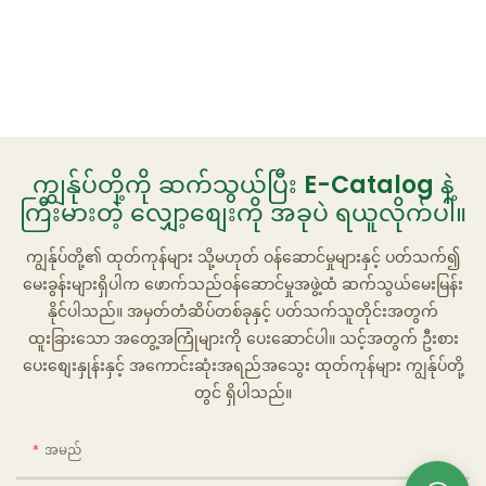
ကျွန်ုပ်တို့ကို ဆက်သွယ်ပြီး E-Catalog နဲ့
ကြီးမားတဲ့ လျှော့စျေးကို အခုပဲ ရယူလိုက်ပါ။
ကျွန်ုပ်တို့၏ ထုတ်ကုန်များ သို့မဟုတ် ဝန်ဆောင်မှုများနှင့် ပတ်သက်၍
မေးခွန်းများရှိပါက ဖောက်သည်ဝန်ဆောင်မှုအဖွဲ့ထံ ဆက်သွယ်မေးမြန်း
နိုင်ပါသည်။ အမှတ်တံဆိပ်တစ်ခုနှင့် ပတ်သက်သူတိုင်းအတွက်
ထူးခြားသော အတွေ့အကြုံများကို ပေးဆောင်ပါ။ သင့်အတွက် ဦးစား
ပေးစျေးနှုန်းနှင့် အကောင်းဆုံးအရည်အသွေး ထုတ်ကုန်များ ကျွန်ုပ်တို့
တွင် ရှိပါသည်။
အမည်