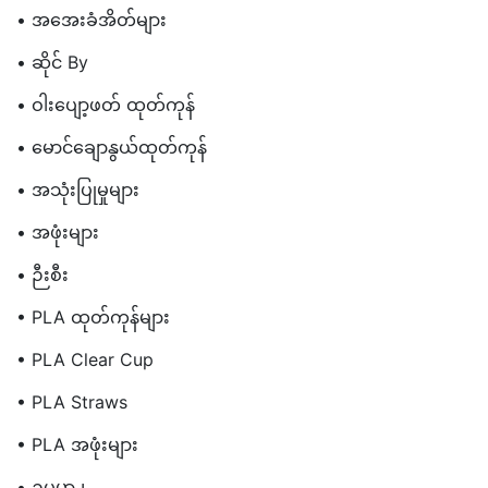
• အအေးခံအိတ်များ
• ဆိုင် By
• ဝါးပျော့ဖတ် ထုတ်ကုန်
• မောင်ချောနွယ်ထုတ်ကုန်
• အသုံးပြုမှုများ
• အဖုံးများ
• ဉီးစီး
• PLA ထုတ်ကုန်များ
• PLA Clear Cup
• PLA Straws
• PLA အဖုံးများ
• ဥပမာ ၊