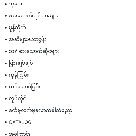
• ဘူဖေး
• စားသောက်ကုန်ကားများ
• မုန့်တိုက်
• အဆီများသောဇွန်း
• သရဲ စားသောက်ဆိုင်များ
• ပြားချပ်ချပ်
• ကုန်ကြမ်း
• တင်ဆောင်ခြင်း
• လုပ်ကိုင်
• စက်မှုလက်မှုလောကဓါတ်ပညာ
• CATALOG
• အကြောင်း