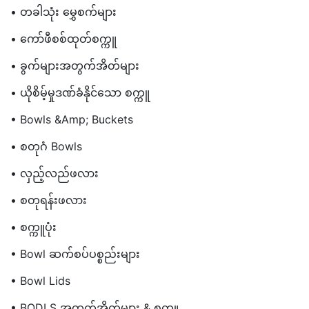
• တခါသုံး မွှေစက်များ
• ကော်ဖီစစ်ထုတ်စက္ကူ
• ခွက်များအတွက်အိတ်များ
• ယိုစိမ့်မှုဒဏ်ခံနိုင်သော စက္ကူ
• Bowls &amp; Buckets
• စတုဂံ Bowls
• လှည့်လည်ဖလား
• စတုရန်းဖလား
• စက္ကူပုံး
• Bowl ဆက်စပ်ပစ္စည်းများ
• Bowl Lids
• BODLS အတွက်အိတ်များ & စက္ကူ