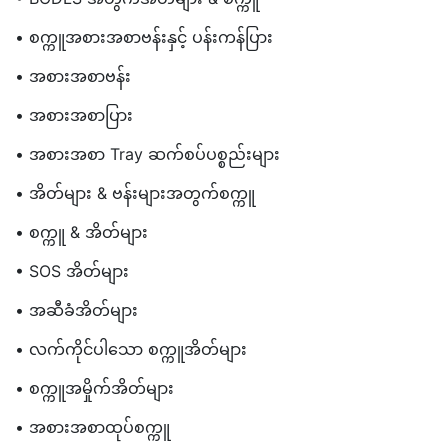
• စက္ကူအစားအစာဗန်းနှင့် ပန်းကန်ပြား
• အစားအစာဗန်း
• အစားအစာပြား
• အစားအစာ Tray ဆက်စပ်ပစ္စည်းများ
• အိတ်များ & ဗန်းများအတွက်စက္ကူ
• စက္ကူ & အိတ်များ
• SOS အိတ်များ
• အဆီခံအိတ်များ
• လက်ကိုင်ပါသော စက္ကူအိတ်များ
• စက္ကူအမှိုက်အိတ်များ
• အစားအစာထုပ်စက္ကူ