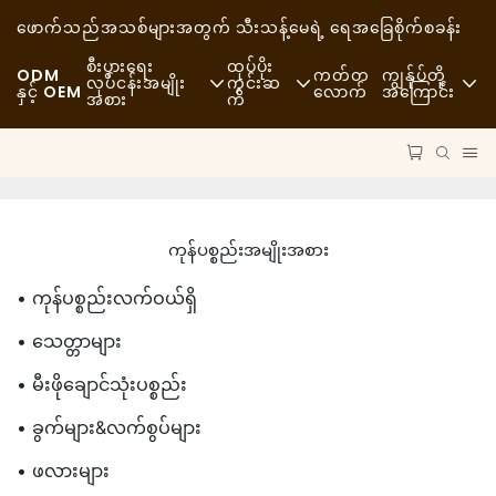
ဖောက်သည်အသစ်များအတွက် သီးသန့်
မေရဲ့ ရေအခြေစိုက်စခန်း
စီးပွားရေး
ထုပ်ပိုး
ODM
ကတ်တ
ကျွန်ုပ်တို့
လုပ်ငန်းအမျိုး
ကွင်းဆ
နှင့် OEM
လောက်
အကြောင်း
အစား
က်
အမြန်ပြင်အစားအစာ
ကုန်ကြမ်းပစ္စည်းများ
သတင်းများ
ပေါ့ပေါ့ပါးပါး
သယ်ယူပို့ဆောင်ရေး
ရေရှည်တည်တံ့ခိုင်မြဲမှ
အဆင့်မြင့်စားသောက်ဆိုင်
လုပ်ငန်းစဉ်
ဖြစ်ရပ်များ
ကုန်ပစ္စည်းအမျိုးအစား
ကော်ဖီဆိုင်များနှင့် ကော်ဖီဆိုင်များ
နည်းပညာ
FAQS
• ကုန်ပစ္စည်းလက်ဝယ်ရှိ
ဘူဖေး
ဘလော့ဂ်
• သေတ္တာများ
အစားအသောက်ထရပ်ကားများ
• မီးဖိုချောင်သုံးပစ္စည်း
• ခွက်များ&လက်စွပ်များ
မုန့်ဖုတ်ဆိုင်
• ဖလားများ
အဆီပြန်တဲ့ဇွန်း