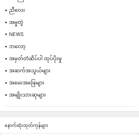
• ညီလေး
• အမှုတွဲ
• NEWS
• ဘလော့
• အမှတ်တံဆိပ်ပါ ထုပ်ပိုးမှု
• အဆက်အသွယ်များ
• အမေးအဖြေများ
• အမျိုးသားဆုများ
နောက်ဆုံးထုတ်ကုန်များ