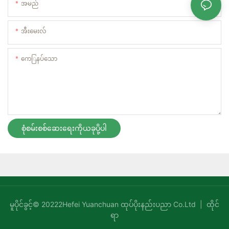
အမည်
အီးမေးလ်
ကေြနပ်သော
စုံစမ်းစစ်ဆေးရေးကိုယခုပို့ပါ
မူပိုင်ခွင့်© 20222Hefei Yuanchuan ထုပ်ပိုးနည်းပညာ Co.Ltd |
ထိုင်
ရာ