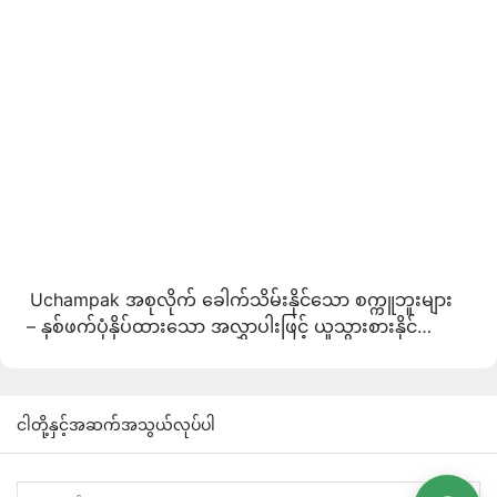
Uchampak အစုလိုက် ခေါက်သိမ်းနိုင်သော စက္ကူဘူးများ
– နှစ်ဖက်ပုံနှိပ်ထားသော အလွှာပါးဖြင့် ယူသွားစားနိုင်သော
ထုပ်ပိုးမှု
ငါတို့နှင့်အဆက်အသွယ်လုပ်ပါ