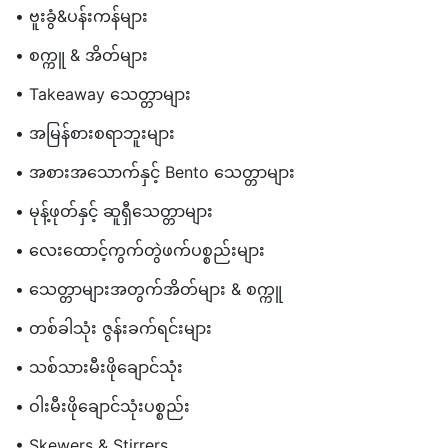
• ဗူးခွံ&ပန်းကန်များ
တစ္ဆေစားသောက်ဆိုင်များ
• စက္ကူ & အိတ်များ
• Takeaway သေတ္တာများ
• အမြန်စားစရာဘူးများ
• အစားအသောက်နှင့် Bento သေတ္တာများ
• မုန့်ဖုတ်နှင့် ဆူရှီသေတ္တာများ
• လေးထောင့်ကွက်တွဲဖက်ပစ္စည်းများ
• သေတ္တာများအတွက်အိတ်များ & စက္ကူ
• တစ်ခါသုံး ဇွန်းခက်ရင်းများ
• သစ်သားမီးဖိုချောင်သုံး
• ဝါးမီးဖိုချောင်သုံးပစ္စည်း
• Skewers & Stirrers