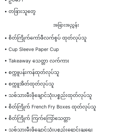
• တခြားသူတွေ
အခြားအညွှန်း
• စိတ်ကြိုက်ကော်ဖီလက်စွပ် ထုတ်လုပ်သူ
• Cup Sleeve Paper Cup
• Takeaway သေတ္တာ လက်ကား
• စက္ကူပန်းကန်ထုတ်လုပ်သူ
• စက္ကူအိတ်ထုတ်လုပ်သူ
• သစ်သားမီးဖိုချောင်သုံးပစ္စည်းထုတ်လုပ်သူ
• စိတ်ကြိုက် French Fry Boxes ထုတ်လုပ်သူ
• စိတ်ကြိုက် ကြက်ကြော်သေတ္တာ
• သစ်သားမီးဖိုချောင်သုံးပစ္စည်းရောင်းချရေး