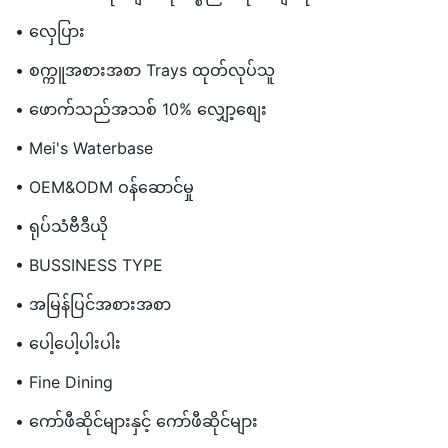
• လှေပြား
• စက္ကူအစားအစာ Trays ထုတ်လုပ်သူ
• ဖောက်သည်အသစ် 10% လျှော့စျေး
• Mei's Waterbase
• OEM&ODM ဝန်ဆောင်မှု
• ရုပ်သံဗီဒီယို
• BUSSINESS TYPE
• အမြန်ပြင်အစားအစာ
• ပေါ့ပေါ့ပါးပါး
• Fine Dining
• ကော်ဖီဆိုင်များနှင့် ကော်ဖီဆိုင်များ