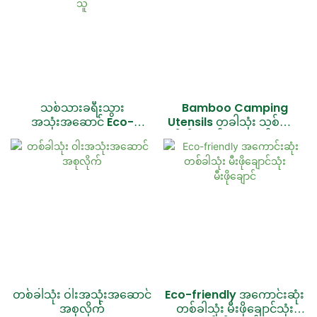
သစ်သားခရီးသွား
Bamboo Camping
အသုံးအဆောင် Eco-
Utensils တခါသုံး သစ်သား
friendly Wooden Cutlery
မီးဖိုချောင်သုံး ပစ္စည်းအစုံ
Set ပေးသွင်းသူ
ထုတ်လုပ်သူ
တစ်ခါသုံး ဝါးအသုံးအဆောင်
Eco-friendly အကောင်းဆုံး
အစုလိုက်
တစ်ခါသုံး မီးဖိုချောင်သုံး