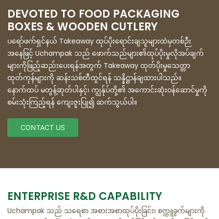
DEVOTED TO FOOD PACKAGING
BOXES & WOODEN CUTLERY
ပရော်ဖက်ရှင်နယ် Takeaway ထုပ်ပိုးရောင်းချသူများထဲမှတစ်ဉီး
အနေဖြင့် Uchampak သည် ဖောက်သည်များ၏ထုပ်ပိုးမှုလိုအပ်ချက်
များကိုဖြည့်ဆည်းပေးရန်အတွက် Takeaway ထုတ်ပိုးမှုသေတ္တာ
ထုတ်ကုန်များကို ဆန်းသစ်တီထွင်ရန် သန္နိဋ္ဌာန်ချထားပါသည်။
နောက်ထပ် မတွန့်ဆုတ်ပါနှင့်၊ ကျွန်ုပ်တို့၏ အကောင်းဆုံးဝန်ဆောင်မှုကို
စမ်းသုံးကြည့်ရန် ကျေးဇူးပြု၍ ဆက်သွယ်ပါ။
CONTACT US
ENTERPRISE R&D CAPABILITY
Uchampak သည် သရေစာ အစားအစာထုပ်ပိုးခြင်း၊ စက္ကူခွက်များကို