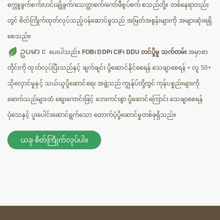
စက္ကူခွက်စက်/ဟင်းချိုခွက်/သေတ္တာစက်/ကော်ဖီစွပ်စက် စသည်တို့။ တစ်နေရာတည်း
တွင် စိတ်ကြိုက်ထုတ်လုပ်သည့်ဝန်ဆောင်မှုသည် အမြတ်အစွန်းများကို အများဆုံးရရှိ
စေသည်။
ဥပမာ ၊:
ပေးပါသည်။
FOB၊ DDP၊ CIF၊ DDU တင်ပို့မှု သက်တမ်း
အမှာစာ
တိုင်းကို ထုတ်လုပ်ပြီးသည်နှင့် ချက်ချင်း ပို့ဆောင်နိုင်စေရန် သေချာစေရန် + လူ 50+
သိုလှောင်မှုနှင့် သယ်ယူပို့ဆောင်ရေး အဖွဲ့သည် ကျွန်ုပ်တို့တွင် ကုန်ပစ္စည်းများကို
ဖောက်သည်များထံ စျေးကောင်းဖြင့် ဘေးကင်းစွာ ပို့ဆောင်ကြောင်း သေချာစေရန်
ပုံသေနှင့် ပူးပေါင်းဆောင်ရွက်သော ထောက်ပံ့ပို့ဆောင်မှုတစ်ခုရှိသည်။
ယခု စိတ်ကြိုက်လုပ်ပါ။