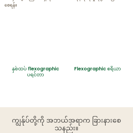
စေရန်။
နှစ်ထပ် flexographic
Flexographic ဧရိယာ
ပရင်တာ
ကျွန်ုပ်တို့ကို အဘယ်အရာက ခြားနားစေ
သနည်း။