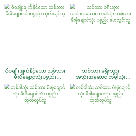
မီးဖိုချောင်
ဇီဝချိုးဖျက်နိုင်သော သစ်သား
သစ်သား ခရီးသွား
မီးဖိုချောင်သုံးပစ္စည်း
အသုံးအဆောင် တခါသုံး
ထုတ်လုပ်သူ
သစ်သား မီးဖိုချောင်သုံး
ပစ္စည်း ပေးသွင်းသူ