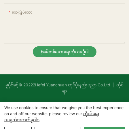
ကေြနပ်သော
စုံစမ်းစစ်ဆေးရေးကိုယခုပို့ပါ
မူပိုင်ခွင့်© 20222Hefei Yuanchuan ထုပ်ပိုးနည်းပညာ Co.Ltd |
ထိုင်
ရာ
We use cookies to ensure that we give you the best experience
on and off our website. please review our
ကိုယ်ရေး
အချက်အလက်မူဝါဒ