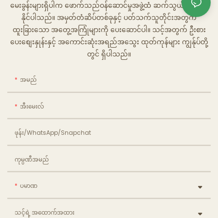
မေးခွန်းများရှိပါက ဖောက်သည်ဝန်ဆောင်မှုအဖွဲ့ထံ ဆက်သွယ်မေးမြန်း
နိုင်ပါသည်။ အမှတ်တံဆိပ်တစ်ခုနှင့် ပတ်သက်သူတိုင်းအတွက်
ထူးခြားသော အတွေ့အကြုံများကို ပေးဆောင်ပါ။ သင့်အတွက် ဦးစား
ပေးစျေးနှုန်းနှင့် အကောင်းဆုံးအရည်အသွေး ထုတ်ကုန်များ ကျွန်ုပ်တို့
တွင် ရှိပါသည်။
အမည်
အီးမေးလ်
ဖုန်း/WhatsApp/Snapchat
ကုမ္ပဏီအမည်
ပမာဏ
သင့်ရဲ့ အထောက်အထား