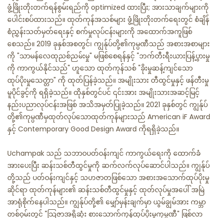
ဖွံ့ဖြိုးတိုးတက်ရန်စွမ်းရည်ကို optimized ထားပြီး; အားသာချက်များကို
ပေါင်းစပ်ထားသည်။ ထုတ်ကုန်အသစ်များ ဖွံ့ဖြိုးတိုးတက်ရေးတွင် စံချိန်
စံညွှန်းသတ်မှတ်ရေးနှင့် စက်မှုလုပ်ငန်းများကို အထောက်အကူဖြစ်
စေသည်။ 2019 ခုနှစ်အစတွင်၊ ကျွန်ုပ်တို့၏ကုမ္ပဏီသည် အစားအစာများ
ကို "သာမန်လေထုညစ်ညမ်းမှု" မဖြစ်စေရန်နှင့် "ဘက်တီးရီးယားပြန့်ပွားမှု
ကို ကာကွယ်နိုင်သည်" ဟူသော ထုတ်ကုန်သစ် "ခိုးမှုဆန့်ကျင်သော
ထုပ်ပိုးမှုသေတ္တာ" ကို ထုတ်ပြန်ခဲ့သည်။ အမျိုးသား တီထွင်မှုနှင့် ဖန်တီးမှု
မူပိုင်ခွင့်ကို ရရှိခဲ့သည်။ ထိုနှစ်တွင်ပင် ၎င်းအား အမျိုးသားအဆင့်မြင့်
နည်းပညာလုပ်ငန်းအဖြစ် အသိအမှတ်ပြုခဲ့သည်။ 2021 ခုနှစ်တွင် ကျွန်ုပ်
တို့၏ကုမ္ပဏီမှထုတ်လုပ်သောထုတ်ကုန်များသည် American iF Award
နှင့် Contemporary Good Design Award ကိုရရှိခဲ့သည်။
Uchampak သည် သဘာဝပတ်ဝန်းကျင် ကာကွယ်ရေးကို ထောက်ခံ
အားပေးပြီး ဆန်းသစ်တီထွင်မှုကို ဆက်လက်လုပ်ဆောင်ပါသည်။ ကျွန်ုပ်
တို့သည် ပတ်ဝန်းကျင်နှင့် သဟဇာတဖြစ်သော အစားအသောက်ထုပ်ပိုးမှု
ဆိုင်ရာ ထုတ်ကုန်များ၏ ဆန်းသစ်တီထွင်မှုနှင့် ထုတ်လုပ်မှုအပေါ် အမြဲ
အာရုံစိုက်နေပါသည်။ ကျွန်ုပ်တို့၏ မျှော်မှန်းချက်မှာ ယွမ်ချွမ်အား ကမ္ဘာ
တစ်ဝှမ်းတွင် "သြဇာအရှိဆုံး စားသောက်ကုန်ထုပ်ပိုးမှုကုမ္ပဏီ" ဖြစ်လာ