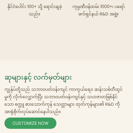
နိုင်ငံပေါင်း 100+ သို့ ရောင်းချခဲ့
ကုမ္ပဏီဝန်ထမ်း 1000+၊ ပရော်
သည်။
ဖက်ရှင်နယ် R&D အဖွဲ့။
ဆုများနှင့် လက်မှတ်များ
ကျွန်ုပ်တို့သည် သဘာဝပတ်ဝန်းကျင် ကာကွယ်ရေး၊ ဆန်းသစ်တီထွင်
မှုကို လိုက်လျှောက်ပြီး သဘာဝပတ်ဝန်းကျင်နှင့် သဟဇာတဖြစ်နိုင်
သော စက္ကူ
စားသောက်ကုန်
သေတ္တာများ ထုတ်ကုန်များ၏ R&D
ကို
အာရုံစိုက်လုပ်ဆောင်နေပါသည်။
CUSTOMIZE NOW