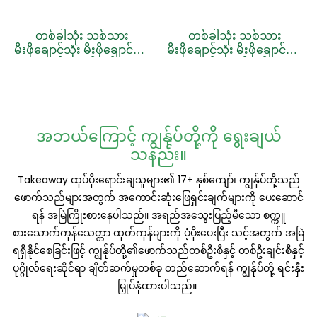
တစ်ခါသုံး သစ်သား
တစ်ခါသုံး သစ်သား
မီးဖိုချောင်သုံး မီးဖိုချောင်သုံး
မီးဖိုချောင်သုံး မီးဖိုချောင်သုံး
ပစ္စည်း ထုတ်လုပ်သူ
ပစ္စည်း ထုတ်လုပ်သူ
အဘယ်ကြောင့် ကျွန်ုပ်တို့ကို ရွေးချယ်
သနည်း။
Takeaway ထုပ်ပိုးရောင်းချသူများ၏ 17+ နှစ်ကျော်၊ ကျွန်ုပ်တို့သည်
ဖောက်သည်များအတွက် အကောင်းဆုံးဖြေရှင်းချက်များကို ပေးဆောင်
ရန် အမြဲကြိုးစားနေပါသည်။ အရည်အသွေးပြည့်မီသော စက္ကူ
စားသောက်ကုန်သေတ္တာ ထုတ်ကုန်များကို ပံ့ပိုးပေးပြီး သင့်အတွက် အမြဲ
ရရှိနိုင်စေခြင်းဖြင့် ကျွန်ုပ်တို့၏ဖောက်သည်တစ်ဦးစီနှင့် တစ်ဦးချင်းစီနှင့်
ပုဂ္ဂိုလ်ရေးဆိုင်ရာ ချိတ်ဆက်မှုတစ်ခု တည်ဆောက်ရန် ကျွန်ုပ်တို့ ရင်းနှီး
မြှုပ်နှံထားပါသည်။