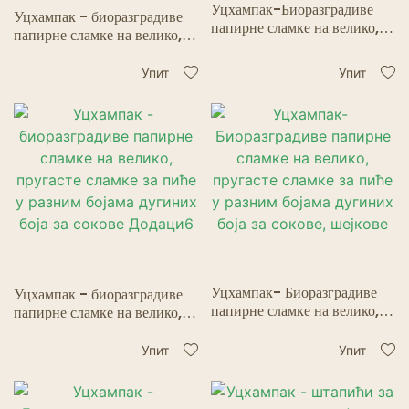
Уцхампак-Биоразградиве
Уцхампак - биоразградиве
папирне сламке на велико,
папирне сламке на велико,
пругасте сламке за пиће у
пругасте сламке за пиће у
разним бојама дугиних боја
разним бојама дугиних боја
Упит
Упит
за сокове, шејкове.
за сокове Додаци10
Уцхампак- Биоразградиве
Уцхампак - биоразградиве
папирне сламке на велико,
папирне сламке на велико,
пругасте сламке за пиће у
пругасте сламке за пиће у
разним бојама дугиних боја
разним бојама дугиних боја
Упит
Упит
за сокове, шејкове
за сокове Додаци6