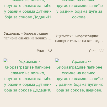
Уцхампак - биоразградиве
Уцхампак- Биоразградиве
папирне сламке на велико,
папирне сламке на велико,
пругасте сламке за пиће у
пругасте сламке за пиће у
разним бојама дугиних боја
разним бојама дуге за сокове.
Упит
Упит
за сокове Додаци11