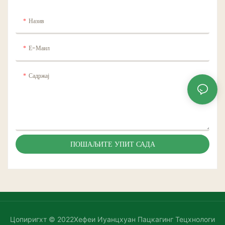
Назив
Е-Маил
Садржај
ПОШАЉИТЕ УПИТ САДА
Цопиригхт © 2022Хефеи Иуанцхуан Пацкагинг Тецхнологи