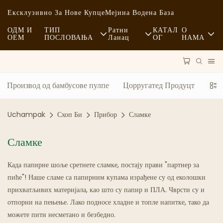
Ексклузивно За Нове Купце
Мејина Водена База
ОДМ И
ТИП
Ратни
КАТАЛ
О
ОЕМ
ПОСЛОВАЊА
Ланац
ОГ
НАМА
Брза Храна
Сировине
Вести
Лежерно
Превоз
Одрживост
Производ од бамбусове пулпе
Цорругатед Продуцт
При
Фина Храна
Процес
Случајеви
Uchampak
Схоп Би
Прибор
Сламке
Кафићи И Кафићи
Технологија
FAQS
Сламке
Шведски Сто
Блог
Када папирне шоље сретнете сламке, постају прави "партнер за
Камиони Са Храном
пиће"! Наше сламе са папирним купама израђене су од еколошки
прихватљивих материјала, као што су папир и ПЛА. Чврсти су и
Пекара
отпорни на пењење. Лако подносе хладне и топле напитке, тако да
можете пити несметано и безбедно.
Масна Кашика