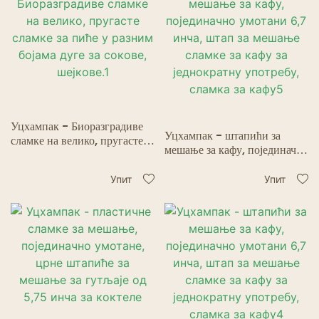
Уцхампак - Биоразградиве
Уцхампак - штапићи за
сламке на велико, пругасте
мешање за кафу, појединачно
сламке за пиће у разним
умотани 6,7 инча, штап за
бојама дуге за сокове,
мешање сламке за кафу за
Упит
Упит
шејкове.1
једнократну употребу,
сламка за кафу5