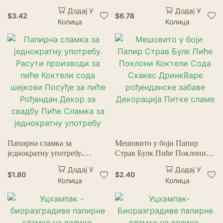
Drinking Straws Bubble
Браон Булк
Додај У
Додај У
Tea Straw BIg Milkshake
Дурабле<000000>Еколошк
$
3.42
$
6.78
Колица
Колица
Straws Party Wedding
и прихватљиве, Не влажне
Bar Home Accessories
за пиће Сок Кафа Хладна
пића Потрепштине за забаву
Папирна сламка за
Мешовито у боји Папир
једнократну употребу.
Страв Булк Пиће Поклони
Расути производи за пиће
Коктели Сода Схакес
Додај У
Додај У
Коктели сода шејкови
ДринкВаре рођенданске
$
1.80
$
2.40
Колица
Колица
Посуђе за пиће Рођендан
забаве Декорација Питке
Декор за свадбу Пиће Сламка
сламе
за једнократну употребу