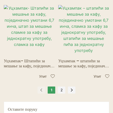
употребу, штапићи за
једнократну употребу,
мешање пића за једнократну
сламка за кафу2
употребу1
Уцхампак- Штапићи за
Уцхампак – штапићи за
мешање за кафу, појединачно
мешање за кафу, појединачно
умотани 6,7 инча, штап за
умотани 6,7 инча, сламка за
мешање сламке за кафу за
кафу за једнократну
Упит
Упит
једнократну употребу,
употребу, штапићи за
сламка за кафу
мешање пића за једнократну
1
2
употребу
Оставите поруку