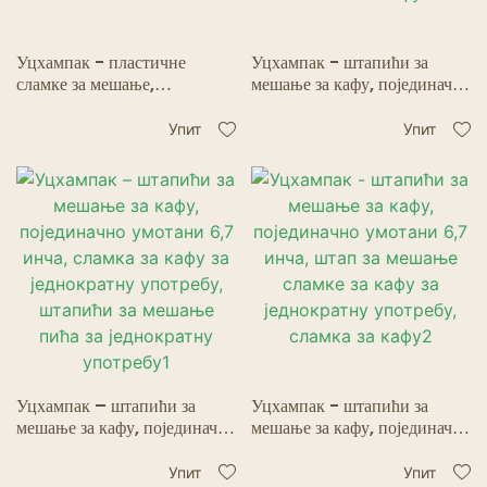
Уцхампак - пластичне
Уцхампак - штапићи за
сламке за мешање,
мешање за кафу, појединачно
појединачно умотане, црне
умотани 6,7 инча, штап за
штапиће за мешање за
мешање сламке за кафу за
Упит
Упит
гутљаје од 5,75 инча за
једнократну употребу,
коктеле
сламка за кафу4
Уцхампак – штапићи за
Уцхампак - штапићи за
мешање за кафу, појединачно
мешање за кафу, појединачно
умотани 6,7 инча, сламка за
умотани 6,7 инча, штап за
кафу за једнократну
мешање сламке за кафу за
Упит
Упит