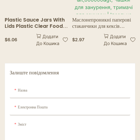
Plastic Sauce Jars With
Маслонепроникні паперові
Lids Plastic Clear Food
стаканчики для кексів
Small Sauce Container
<000000> Підкладки для
Додати
Додати
Box With Lids Kitchen
випічки – жиростійкі
$
6.06
$
2.97
До Кошика
До Кошика
Organizer Disposable
обгортки для кексів, соуси
Sauce Pot
<000000> Чашки для
занурення, тримачі для
закусок | Ідеально підходить
для весіль, вечірок, пекарень
Залиште повідомлення
<000000> Кейтеринг
Назва
Електронна Пошта
Зміст