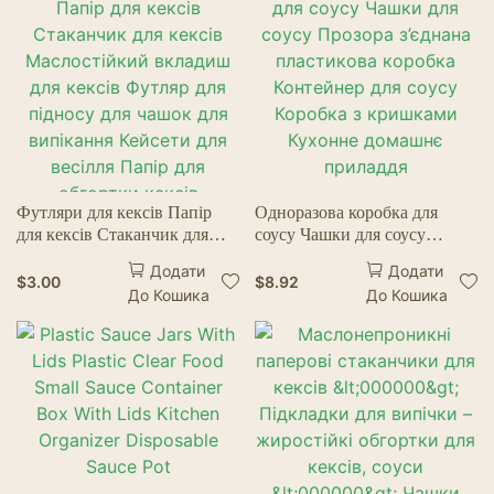
Футляри для кексів Папір
Одноразова коробка для
для кексів Стаканчик для
соусу Чашки для соусу
кексів Маслостійкий
Прозора з’єднана пластикова
Додати
Додати
вкладиш для кексів Футляр
коробка Контейнер для соусу
$
3.00
$
8.92
До Кошика
До Кошика
для підносу для чашок для
Коробка з кришками
випікання Кейсети для
Кухонне домашнє приладдя
весілля Папір для обгортки
кексів