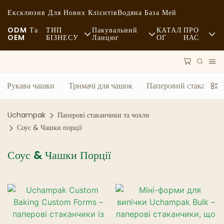
Ексклюзив Для Нових Клієнтів
Водяна База Мей
ODM Та
ТИП
Пакувальний
КАТАЛ
ПРО
OEM
БІЗНЕСУ
Ланцюг
ОГ
НАС
Фастфуд
Сировина
Новини
Повсякденний
Транспорт
Сталий Розвито
Рукава чашки
Тримачі для чашок
Паперовий стакан з о
Вишукана Кухня
Процес
Справи
Uchampak
Паперові стаканчики та чохли
Кафе Та Кав'ярні
Технології
FAQS
Соус & Чашки порції
Шведський Стіл
Блог
Соус & Чашки Порції
Фургони З Їжею
Пекарня
Жирна Ложка