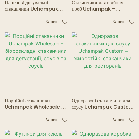
Паперові дозувальні
Стаканчики для відбору
стаканчики Uchampak
проб Uchampak –
оптом – жиронепроникні
жиростійкі паперові
порційні стаканчики для
стаканчики для випробувань
Запит
Запит
медичного та лабораторного
харчових продуктів та
використання
напоїв
Порційні стаканчики
Одноразові стаканчики для
Uchampak Wholesale –
соусу Uchampak Custom
біорозкладні стаканчики для
– жиростійкі стаканчики для
дегустації, соусів та соусів
ресторанів
Запит
Запит