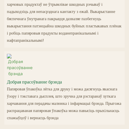
харчовых прадуктаў не ўтрымлівае шкодных рэчываў і
падыходзіць для непасрэднага кантакту з ежай. Выкарыстанне
бяспечнага ўнутранага пакрыцця дазваляе пазбегнуць
выкарыстання патэнцыйна шкодных буйных пластыкавых плёнак
і робіць папяровыя прадукты воданепранікальнымі і
нафтапранікальнымі!
Добрая прасоўванне брэнда
Папяровая ўпакоўка лёгка для друку і можа дасягнуць якаснага
ўзору і тэкставага дысплея, што зручна для рэстаранаў хуткага
харчавання для перадачы малюнка і інфармацыі брэнда. Прыгожа
распрацаваная папяровая ўпакоўка можа павысіць прыхільнасць
спажыўцоў і вернасць брэнда