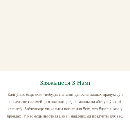
Звяжыцеся З Намі
Калі ў вас ёсць якія -небудзь пытанні адносна нашых прадуктаў і
паслуг, не саромейцеся звяртацца да каманды па абслугоўванні
кліентаў. Забяспечце унікальны вопыт для ўсіх, хто ўдзельнічае ў
брэндах У нас ёсць льготная цана і найлепшыя прадукты для вас.