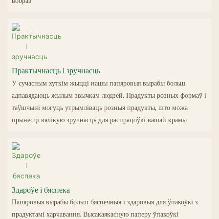
вобраз
Практычнасць і зручнасць
У сучасным хуткім жыцці нашы папяровыя вырабы больш
адпавядаюць жылым звычкам людзей. Прадукты розных формаў і
таўшчыні могуць утрымліваць розныя прадукты, што можа
прынесці вялікую зручнасць для распрацоўкі вашай крамы
Здароўе і бяспека
Папяровыя вырабы больш бяспечныя і здаровыя для ўпакоўкі з
прадуктамі харчавання. Высакаякасную паперу ўпакоўкі