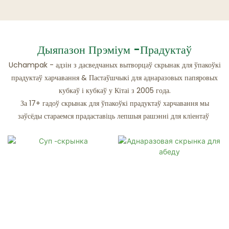
Дыяпазон Прэміум -прадуктаў
Uchampak - адзін з дасведчаных вытворцаў скрынак для ўпакоўкі
прадуктаў харчавання & Пастаўшчыкі для аднаразовых папяровых
кубкаў і кубкаў у Кітаі з 2005 года.
За 17+ гадоў скрынак для ўпакоўкі прадуктаў харчавання мы
заўсёды стараемся прадаставіць лепшыя рашэнні для кліентаў