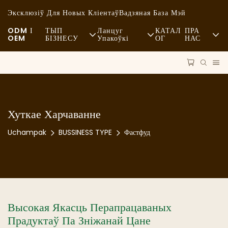
Эксклюзіў Для Новых Кліентаў
Вадзяная База Мэй
ODM І
ТЫП
Ланцуг
КАТАЛ
ПРА
OEM
БІЗНЕСУ
Упакоўкі
ОГ
НАС
Фастфуд
Сыравіна
Навіны
Паўсядзённы
Транспарт
Устойлівае Разві
Вытанчаная Кухня
Працэс
Выпадкі
Хуткае Харчаванне
Кафэ І Кавярні
Тэхналогіі
FAQS
Uchampak
BUSSINESS TYPE
Фастфуд
Шведскі Стол
Блог
Фургоны З Ежай
Пякарня
Высокая Якасць Перапрацаваных
Прадуктаў Па Зніжанай Цане
Тлустая Лыжка