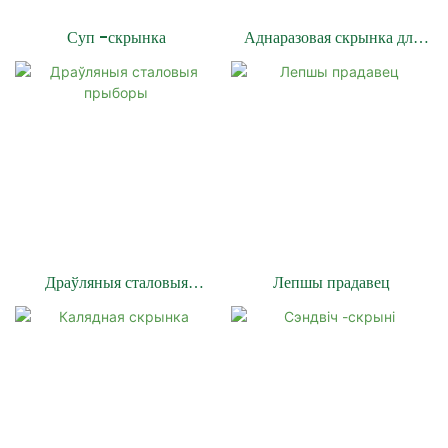
Суп -скрынка
Аднаразовая скрынка для
абеду
Драўляныя сталовыя
Лепшы прадавец
прыборы