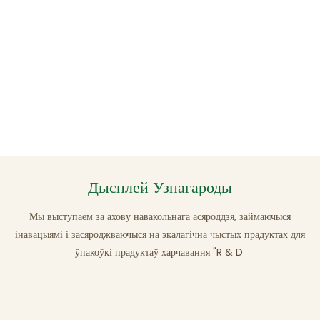
Дысплей Узнагароды
Мы выступаем за ахову навакольнага асяроддзя, займаючыся
інавацыямі і засяроджваючыся на экалагічна чыстых прадуктах для
ўпакоўкі прадуктаў харчавання "R & D