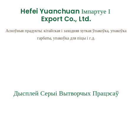
Hefei Yuanchuan Імпартуе І
Export Co., Ltd.
Асноўныя прадукты: кітайская і заходняя хуткая ўпакоўка, упакоўка
гарбаты, упакоўка для піцы і г.д.
Дысплей Серыі Вытворчых Працэсаў