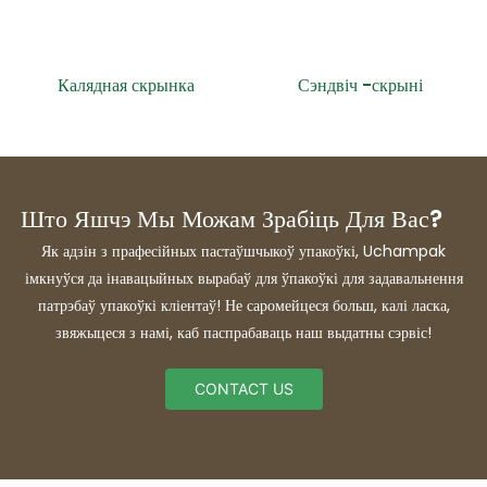
Калядная скрынка
Сэндвіч -скрыні
Што Яшчэ Мы Можам Зрабіць Для Вас?
Як адзін з прафесійных пастаўшчыкоў упакоўкі, Uchampak
імкнуўся да інавацыйных вырабаў для ўпакоўкі для задавальнення
патрэбаў упакоўкі кліентаў! Не саромейцеся больш, калі ласка,
звяжыцеся з намі, каб паспрабаваць наш выдатны сэрвіс!
CONTACT US