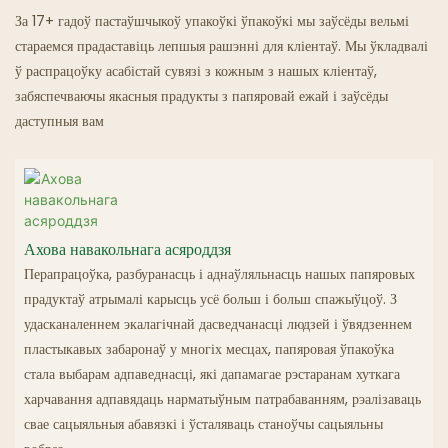
За 17+ гадоў пастаўшчыкоў упакоўкі ўпакоўкі мы заўсёды вельмі
Рэстараны-Прывіды
стараемся прадаставіць лепшыя рашэнні для кліентаў. Мы ўкладвалі
ў распрацоўку асабістай сувязі з кожным з нашых кліентаў,
забяспечваючы якасныя прадукты з папяровай ежай і заўсёды
даступныя вам
Ахова навакольнага асяроддзя
Перапрацоўка, разбуранасць і аднаўляльнасць нашых папяровых
прадуктаў атрымалі карысць усё больш і больш спажыўцоў. З
удасканаленнем экалагічнай дасведчанасці людзей і ўвядзеннем
пластыкавых забаронаў у многіх месцах, папяровая ўпакоўка
стала выбарам адпаведнасці, які дапамагае рэстаранам хуткага
харчавання адпавядаць нарматыўным патрабаванням, рэалізаваць
свае сацыяльныя абавязкі і ўсталяваць станоўчы сацыяльны