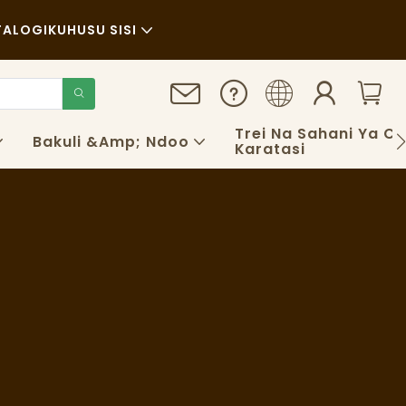
TALOGI
KUHUSU SISI
Habari
Uendelevu
Trei Na Sahani Ya C
Bakuli &amp; Ndoo
Karatasi
Kesi
FAQS
Blogu