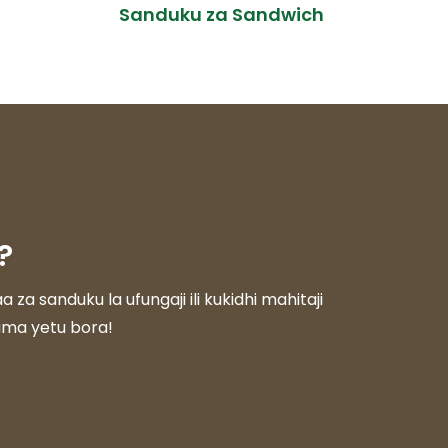
Sanduku za Sandwich
?
 sanduku la ufungaji ili kukidhi mahitaji
duma yetu bora!