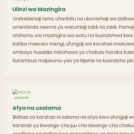
Ulinzi wa Mazingira
Urekebishaji tena, uharibifu na uboreshaji wa bidhaa
umeshinda neema ya watumiaji zaidi na zaidi. Pamoj
ufahamu wa mazingira wa watu na kuanzishwa kwa m
katika maeneo mengi, ufungaji wa karatasi imekuwa
ambayo husaidia mikahawa ya chakula haraka kukidhi
kutambua majukumu yao ya kijamii na kuanzisha picha
Afya na usalama
Bidhaa za karatasi ni salama na afya kwa ufungaji w
karatasi ya kiwango cha juu cha kiwango cha chaku
madhara na inafaa kwa mawasiliano ya moja kwa m