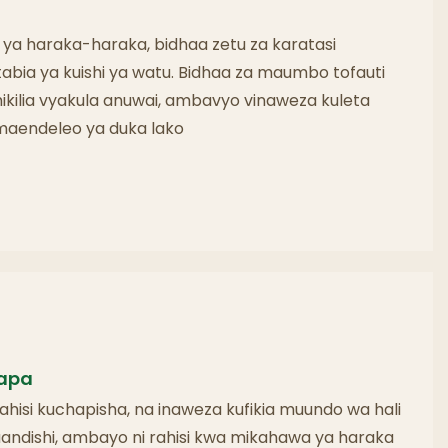
 ya haraka-haraka, bidhaa zetu za karatasi
abia ya kuishi ya watu. Bidhaa za maumbo tofauti
ikilia vyakula anuwai, ambavyo vinaweza kuleta
maendeleo ya duka lako
hapa
rahisi kuchapisha, na inaweza kufikia muundo wa hali
aandishi, ambayo ni rahisi kwa mikahawa ya haraka