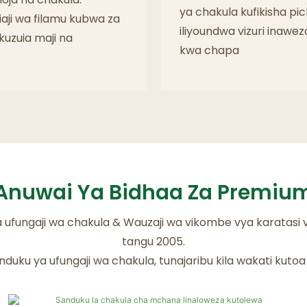
ya chakula kufikisha pi
aji wa filamu kubwa za
iliyoundwa vizuri inawe
kuzuia maji na
kwa chapa
Anuwai Ya Bidhaa Za Premiu
a ufungaji wa chakula & Wauzaji wa vikombe vya karatasi 
tangu 2005.
nduku ya ufungaji wa chakula, tunajaribu kila wakati kuto