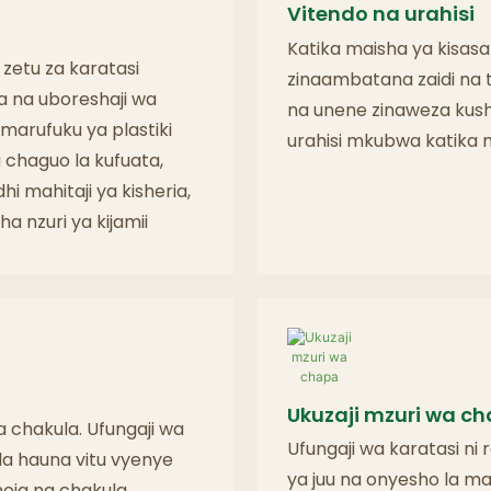
Vitendo na urahisi
Katika maisha ya kisasa
 zetu za karatasi
zinaambatana zaidi na t
a na uboreshaji wa
na unene zinaweza kush
arufuku ya plastiki
urahisi mkubwa katika 
 chaguo la kufuata,
 mahitaji ya kisheria,
 nzuri ya kijamii
Ukuzaji mzuri wa c
a chakula. Ufungaji wa
Ufungaji wa karatasi ni 
la hauna vitu vyenye
ya juu na onyesho la m
oja na chakula.