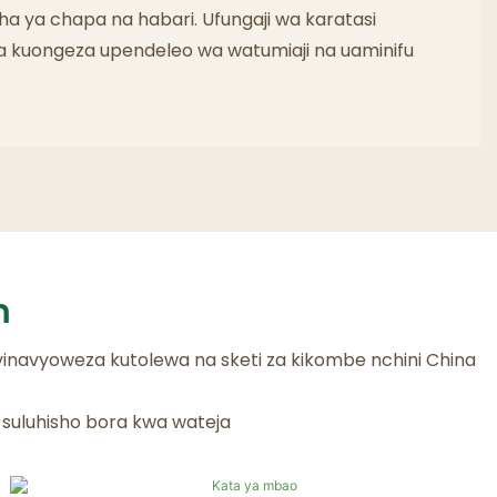
cha ya chapa na habari. Ufungaji wa karatasi
za kuongeza upendeleo wa watumiaji na uaminifu
m
vinavyoweza kutolewa na sketi za kikombe nchini China
a suluhisho bora kwa wateja