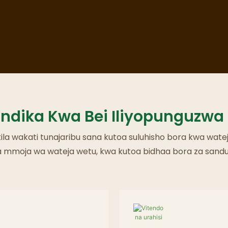
Mikahawa Ya Mizimu
sindika Kwa Bei Iliyopunguzwa
kila wakati tunajaribu sana kutoa suluhisho bora kwa watej
la mmoja wa wateja wetu, kwa kutoa bidhaa bora za sandu