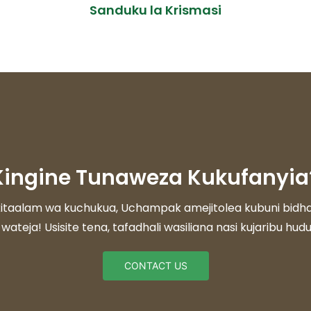
Sanduku la Krismasi
 Kingine Tunaweza Kukufanyia
aalam wa kuchukua, Uchampak amejitolea kubuni bidhaa za
 wateja! Usisite tena, tafadhali wasiliana nasi kujaribu hu
CONTACT US