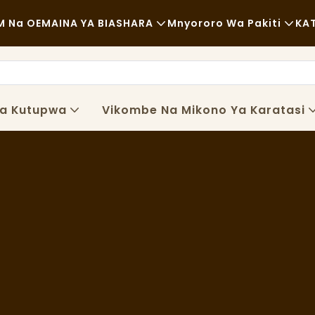
 Na OEM
AINA YA BIASHARA
Mnyororo Wa Pakiti
KA
Chakula Cha Haraka
Malighafi
Kawaida
Usafiri
za Kutupwa
Vikombe Na Mikono Ya Karatasi
Chakula Kizuri
Mchakato
Kahawa Na Maduka Ya Kahawa
Teknolojia
Bufe
Malori Ya Chakula
Duka La Mikate
Kijiko Chenye Mafuta