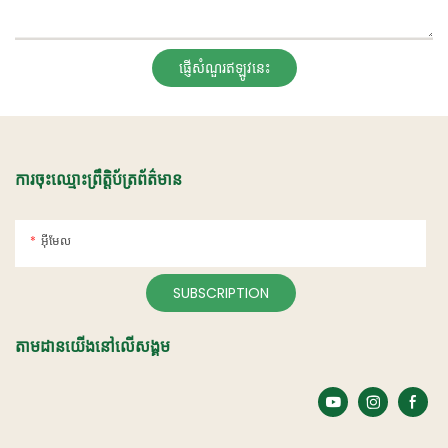
ផ្ញើសំណួរឥឡូវនេះ
ការចុះឈ្មោះព្រឹត្តិប័ត្រព័ត៌មាន
អ៊ីមែល
SUBSCRIPTION
តាមដានយើងនៅលើសង្គម