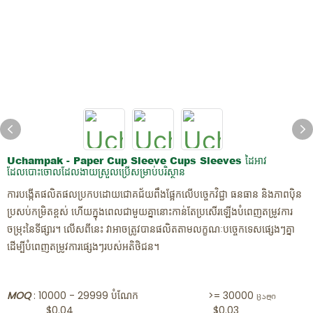
ភោជនីយដ្ឋានខ្មោច
Uchampak - Paper Cup Sleeve Cups Sleeves ដៃអាវ
ដែលបោះចោលដែលងាយស្រួលប្រើសម្រាប់បរិស្ថាន
ការបង្កើតផលិតផលប្រកបដោយជោគជ័យពឹងផ្អែកលើបច្ចេកវិជ្ជា ធនធាន និងភាពប៉ិន
ប្រសប់កម្រិតខ្ពស់ ហើយក្នុងពេលជាមួយគ្នានោះកាន់តែប្រសើរឡើងបំពេញតម្រូវការ
ចម្រុះនៃទីផ្សារ។ លើសពីនេះ វាអាចត្រូវបានផលិតតាមលក្ខណៈបច្ចេកទេសផ្សេងៗគ្នា
ដើម្បីបំពេញតម្រូវការផ្សេងៗរបស់អតិថិជន។
MOQ
: 10000 - 29999 បំណែក >= 30000 ცალი
$0.04 $0.03