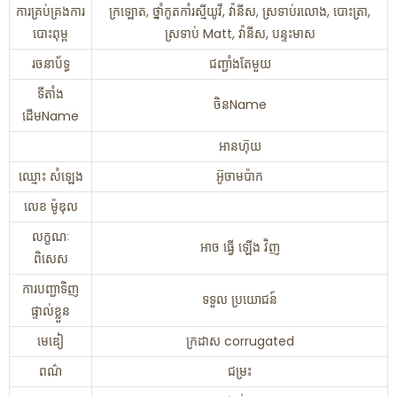
ការគ្រប់គ្រងការ
ក្រឡោត, ថ្នាំកូតកាំរស្មីយូវី, វ៉ានីស, ស្រទាប់រលោង, បោះត្រា,
បោះពុម្ព
ស្រទាប់ Matt, វ៉ានីស, បន្ទះមាស
រចនាប័ទ្ធ
ជញ្ជាំងតែមួយ
ទីតាំង
ចិនName
ដើមName
អានហ៊ុយ
ឈ្មោះ សំឡេង
អ៊ូចាមប៉ាក
លេខ ម៉ូឌុល
លក្ខណៈ
អាច ធ្វើ ឡើង វិញ
ពិសេស
ការបញ្ជាទិញ
ទទួល ប្រយោជន៍
ផ្ទាល់ខ្លួន
មេឌៀ
ក្រដាស corrugated
ពណ៌
ជម្រះ