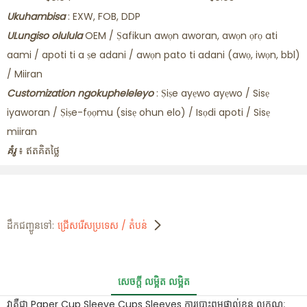
Ukuhambisa
: EXW, FOB, DDP
ULungiso olulula
OEM / Ṣafikun awọn aworan, awọn ọrọ ati
aami / apoti ti a ṣe adani / awọn pato ti adani (awọ, iwọn, bbl)
/ Miiran
Customization ngokupheleleyo
: Ṣiṣe ayẹwo ayẹwo / Sisẹ
iyaworan / Ṣiṣe-fọọmu (sisẹ ohun elo) / Isọdi apoti / Sisẹ
miiran
គំរូ
៖ ឥតគិតថ្លៃ
ដឹកជញ្ជូនទៅ:
ជ្រើសរើសប្រទេស / តំបន់
សេចក្ដី លម្អិត លម្អិត
វាគឺជា Paper Cup Sleeve Cups Sleeves ការបោះពុម្ពផ្ទាល់ខ្លួន លក្ខណៈ