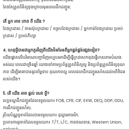
តែងតែត្រួតពិនិត្យចុងក្រោយមុនពេលដឹកជញ្ជូន;
តើ អ្នក អាច កោត ពី យើង ?
ពែងក្រដាស / ចានស៊ុបក្រដាស / គម្របពែងក្រដាស / អ្នកកាន់ពែងក្រដាស ប្រអប់
ក្រដាស / ប្រអប់ភីហ្សា
4. ហេតុអ្វីបានជាអ្នកគួរទិញពីយើងមិនមែនពីអ្នកផ្គត់ផ្គង់ផ្សេងទៀត?
យើងផ្តោតលើបរិមាណបញ្ជាទិញអប្បបរមាដើម្បីធ្វើក្រដាសកាតុងធ្វើកេសតាមបំណង
អស់រយៈពេលជាច្រើនឆ្នាំ យោងទៅតាមប្រព័ន្ធត្រួតពិនិត្យល្អ និងប្រព័ន្ធត្រួតពិនិត្យគុណ
ភាព ដើម្បីធានាបាននូវតម្លៃទាប គុណភាពល្អ ពេលវេលាដឹកជញ្ជូនរហ័សដល់អតិថិជន
របស់យើង។
5. តើ យើង អាច ផ្ដល់ សេវា អ្វី?
លក្ខខណ្ឌដឹកជញ្ជូនដែលទទួលយក៖ FOB, CFR, CIF, EXW, DEQ, DDP, DDU,
ការដឹកជញ្ជូនរហ័ស;
រូបិយប័ណ្ណទូទាត់ដែលបានទទួលយក៖ ដុល្លារអាមេរិក;
ប្រភេទការទូទាត់ដែលទទួលយក៖ T/T, L/C, កាតឥណទាន, Western Union,