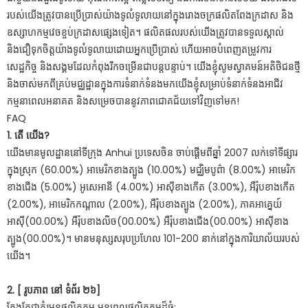
របស់យើងត្រូវបានប្រើប្រាស់យ៉ាងទូលំទូលាយនៅក្នុងរោងចក្រផលិតពែងក្រដាស និង
ឧស្សាហកម្មវេចខ្ចប់ក្រដាសផ្សេងទៀត។ ផលិតផលរបស់យើងត្រូវបានទទួលស្គាល់
និងជឿទុកចិត្តយ៉ាងទូលំទូលាយដោយអ្នកប្រើប្រាស់ ហើយអាចបំពេញតម្រូវការ
សេដ្ឋកិច្ច និងសង្គមដែលកំពុងរីកចម្រើនជាបន្តបន្ទាប់។ យើងខ្ញុំសូមស្វាគមន៍អតិថិជនថ្មី
និងចាស់មកពីគ្រប់មជ្ឈដ្ឋានក្នុងការទំនាក់ទំនងមកយើងខ្ញុំសម្រាប់ទំនាក់ទំនងអាជីវ
កម្មនាពេលអនាគត និងសម្រេចបាននូវភាពជោគជ័យទៅវិញទៅមក!
FAQ
1. តើ យើង?
យើងមានមូលដ្ឋាននៅទីក្រុង Anhui ប្រទេសចិន ចាប់ផ្តើមពីឆ្នាំ 2007 លក់ទៅទីផ្សារ
ក្នុងស្រុក (60.00%) អាមេរិកខាងត្បូង (10.00%) មជ្ឈិមបូព៌ា (8.00%) អាមេរិក
ខាងជើង (5.00%) អូសេអានី (4.00%) អាស៊ីខាងកើត (3.00%), អឺរ៉ុបខាងកើត
(2.00%), អាមេរិកកណ្តាល (2.00%), អឺរ៉ុបខាងត្បូង (2.00%), ភាគអាគ្នេយ៍
អាស៊ី(00.00%) អឺរ៉ុបខាងលិច(00.00%) អឺរ៉ុបខាងជើង(00.00%) អាស៊ីខាង
ត្បូង(00.00%)។ មានមនុស្សសរុបប្រហែល 101-200 នាក់នៅក្នុងការិយាល័យរបស់
យើង។
2. [ រូបភាព នៅ ទំព័រ ២៦]
តែងតែជាគំរូមុនផលិតកម្ម មុនពេលផលិតកម្មដ៏ធំ;