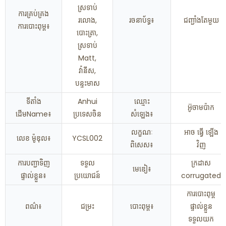
ស្រទាប់
ការគ្រប់គ្រង
រលោង,
រចនាប័ទ្ធ៖
ជញ្ជាំងតែមួយ
ការបោះពុម្ព៖
បោះត្រា,
ស្រទាប់
Matt,
វ៉ានីស,
បន្ទះមាស
ទីតាំង
Anhui
ឈ្មោះ
អ៊ូចាមប៉ាក
ដើមName៖
ប្រទេសចិន
សំឡេង៖
លក្ខណៈ
អាច ធ្វើ ឡើង
លេខ ម៉ូឌុល៖
YCSL002
ពិសេស៖
វិញ
ការបញ្ជាទិញ
ទទួល
ក្រដាស
មេឌៀ៖
ផ្ទាល់ខ្លួន៖
ប្រយោជន៍
corrugated
ការបោះពុម្ព
ពណ៌៖
ជម្រះ
បោះពុម្ព៖
ផ្ទាល់ខ្លួន
ទទួលយក