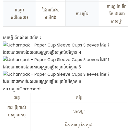
កាហ្វេ តែ ទឹក
ឈ្មោះ​
ដៃអាវពែង,
ការ ប្រើ៖
ទឹកដោះគោ
ផលិតផល៖
អាវពែង
ភេសជ្ជៈ
សេចក្ដី ពិពណ៌នា ផលិត ៖
ការ បញ្ជាក់Comment
ធាតុ
តម្លៃ
ការប្រើប្រាស់
ភេសជ្ជៈ
ឧស្សាហកម្ម
ទឹក កាហ្វេ តែ សូដា