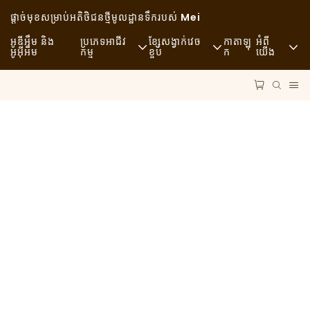
ផ្តាច់មុខសម្រាប់អតិថិជនថ្មី
មូលដ្ឋានទឹករបស់ Mei
អូឌីអឹម និង
ប្រភេទអាជីវ
ខ្សែសង្វាក់វេច
កាតាឡុ
អំពី
អូអ៊ីអឹម
កម្ម
ខ្ចប់
ក
យើង
អាហាររហ័ស
វត្ថុធាតុដើម
ព័ត៌មាន
ធម្មតា
ការដឹកជញ្ជូន
និរន្តរភាព
ភោជនីយដ្ឋានលំដាប់ខ្ពស់
ដំណើរការ
ករណី
ហាងកាហ្វេ និងហាងកាហ្វេ
បច្ចេកវិទ្យា
FAQS
ប៊ូហ្វេ
ប្លុក
រថយន្ត​ដឹក​អាហារ
ហាងនំប៉័ង
ស្លាបព្រាខ្លាញ់