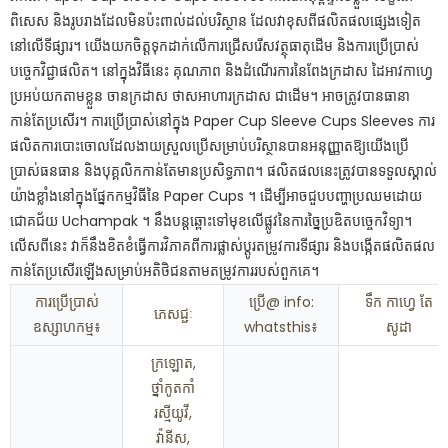
ពិសេស និងរូបរាងដែលមិនប៉ះពាល់ដល់បរិស្ថាន ដែលវាខុសពីផលិតផលផ្សេងទៀត
នៅលើទីផ្សារ។ យើងយកចិត្តទុកដាក់លើការជ្រើសរើសវត្ថុធាតុដើម និងការប្រើប្រាស់
បច្ចេកវិជ្ជាផលិត។ នៅក្នុងវិធីនេះ គុណភាព និងដំណើរការនៃពែងក្រដាស ដៃអាវកាហ្វេ
ប្រអប់យកតាមខ្លួន ចានក្រដាស ថាសអាហារក្រដាស ជាដើម។ អាចត្រូវបានធានា
កាន់តែប្រសើរ។ ការប្រើប្រាស់នៅក្នុង Paper Cup Sleeve Cups Sleeves ការ
ផលិតការបោះចោលដែលងាយស្រួលប្រើសម្រាប់បរិស្ថានបានអនុញ្ញាតឱ្យយើងប្រើ
ប្រាស់ធនធាន និងបុគ្គលិកកាន់តែមានប្រសិទ្ធភាព។ ផលិតផលនេះត្រូវបានទទួលស្គាល់
យ៉ាងខ្លាំងនៅក្នុងផ្នែកកម្មវិធីនៃ Paper Cups ។ ដើម្បី​អាច​ជួប​បញ្ហា​ប្រឈម​ដោយ​
ជោគជ័យ Uchampak ។ នឹងបន្តឆ្ពោះទៅមុខលើផ្លូវនៃការច្នៃប្រឌិតបច្ចេកវិទ្យា។
លើសពីនេះ វាក៏នឹងខិតខំធ្វើការវិភាគពីការផ្លាស់ប្តូរតម្រូវការទីផ្សារ និងបង្កើតផលិតផល
កាន់តែប្រសើរឡើងសម្រាប់អតិថិជនតាមតម្រូវការរបស់ពួកគេ។
ការប្រើប្រាស់
ប្រើ@ info:
ទឹក កាហ្វេ តែ
ភេសជ្ជៈ
ឧស្សាហកម្ម៖
whatsthis៖
សូដា
ក្រឡោត,
ថ្នាំកូតកាំ
រស្មីយូវី,
វ៉ានីស,