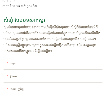
សាច់ប្រាក់;
ភាសានិយាយ៖ អង់គ្លេស ចិន
សំណុំបែបបទសាកសួរ
សូមបំពេញទម្រង់បែបបទខាងក្រោមដើម្បីស្នើសុំសម្រង់ឬស្នើសុំព័ត៌មានបន្ថែមអំពី
យើង។ សូមមានលំអិតតាមដែលអាចធ្វើទៅបាននៅក្នុងសាររបស់អ្នកហើយយើងនឹង
ត្រលប់មកអ្នកវិញឱ្យបានឆាប់តាមដែលអាចធ្វើទៅបានជាមួយនឹងការឆ្លើយតប។
យើងបានត្រៀមខ្លួនរួចជាស្រេចក្នុងការចាប់ផ្តើមធ្វើការលើគម្រោងថ្មីរបស់អ្នកសូម
ទាក់ទងមកយើងឥឡូវនេះដើម្បីចាប់ផ្តើម។
ឈ្មោះ
អ៊ីមែល
ដេលបេញចិត្ដ