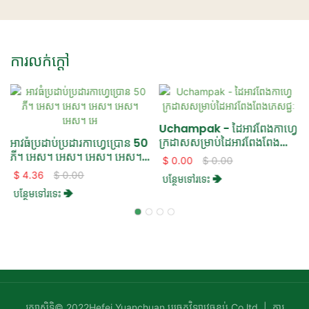
ការលក់ក្តៅ
Uchampak - ដៃអាវពែងកាហ្វេ
ក្រដាសសម្រាប់ដៃអាវពែងពែង
ទ
អាវធំប្រដាប់ប្រដារកាហ្វេប្រោន 50
ភេសជ្ជៈ
ភី។ អេស។ អេស។ អេស។ អេស។
$
0.00
$
0.00
អេស។ អេ
$
4.36
$
0.00
បន្ថែមទៅរទេះ ➔
បន្ថែមទៅរទេះ ➔
រក្សាសិទ្ធិ© 2022Hefei Yuanchuan បច្ចេកវិទ្យាវេចខ្ចប់ Co.ltd |
ការ