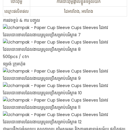
បោះពុម្ព
ការបោះពុម្ពផ្ទាល់ខ្លួនទទួលយក
ឈ្មោះ​ផលិតផល
ដៃអាវពែង, អាវពែង
ការវេចខ្ចប់ & ការ បញ្ចូល
500pcs / ctn
ទម្រង់ ក្រុមហ៊ុន
ជាមួយនឹងជួរធំទូលាយ គុណភាពល្អ តម្លៃសមរម្យ និងការរចនាទាន់សម័យ ផលិតផល