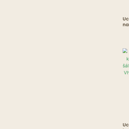
Uc
na
ho
vä
Re
Fl
Uc