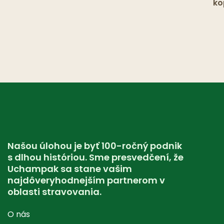
ko
šá
ná
16
Našou úlohou je byť 100-ročný podnik
s dlhou históriou. Sme presvedčení, že
Uchampak sa stane vašim
najdôveryhodnejším partnerom v
oblasti stravovania.
O nás