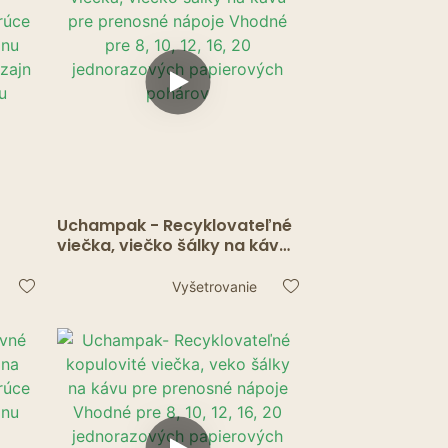
Uchampak - Recyklovateľné
viečka, viečko šálky na kávu
pre prenosné nápoje Vhodné
re
pre 8, 10, 12, 16, 20
Vyšetrovanie
jednorazových papierových
asy-
pohárov