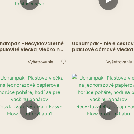
hampak - Recyklovateľné
Uchampak - biele cesto
pulovité viečka, viečko na
plastové dómové viečka
lku kávy pre prenosné
jednorazové papierové
poje Jednorazové
horúce poháre, vhodné p
Vyšetrovanie
Vyšetrovanie
pierové kelímky na horúci
väčšinu pohárov
studený čaj Príslušenstvo