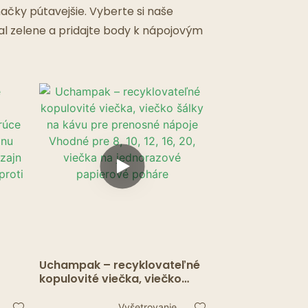
čky pútavejšie. Vyberte si naše
al zelene a pridajte body k nápojovým
Uchampak – recyklovateľné
kopulovité viečka, viečko
šálky na kávu pre prenosné
re
nápoje Vhodné pre 8, 10, 12,
Vyšetrovanie