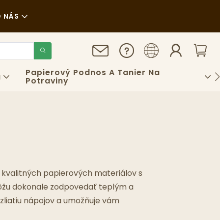
 NÁS
y
teľnosť
Papierový Podnos A Tanier Na
á
Potraviny
dy
z kvalitných papierových materiálov s
 môžu dokonale zodpovedať teplým a
ozliatiu nápojov a umožňuje vám