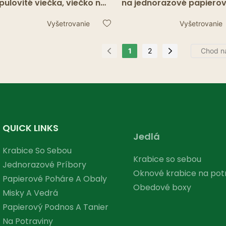
pulovité viečka, viečko na
na jednorazové papiero
lku kávy pre prenosné
horúce poháre, vhodné p
poje Vhodné pre 8, 10, 12,
väčšinu pohárov,
Vyšetrovanie
Vyšetrovanie
, 20 oz
recyklovateľné, ľahko
prietokové, proti rozliati
1
2
QUICK LINKS
Jedlá
Krabice So Sebou
Krabice so sebou
Jednorazové Príbory
Oknové krabice na pot
Papierové Poháre A Obaly
Obedové boxy
Misky A Vedrá
Papierový Podnos A Tanier
Na Potraviny