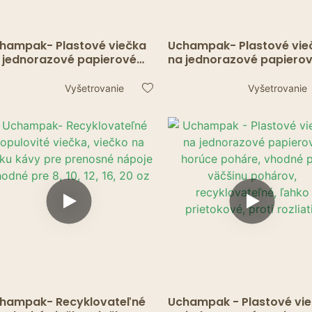
hampak- Plastové viečka
Uchampak- Plastové vie
 jednorazové papierové
na jednorazové papiero
rúce poháre, hodí sa pre
horúce poháre, hodí sa p
čšinu pohárov
väčšinu pohárov
Vyšetrovanie
Vyšetrovanie
cyklovateľný dizajn Easy-
Recyklovateľný dizajn E
ow proti rozliatiu1
Flow proti rozliatiu
hampak- Recyklovateľné
Uchampak - Plastové vi