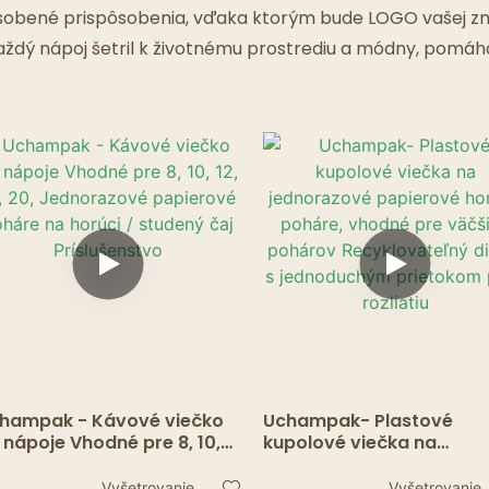
Reštaurácie Duchov
ôsobené prispôsobenia, vďaka ktorým bude LOGO vašej zna
aždý nápoj šetril k životnému prostrediu a módny, pomáh
hampak - Kávové viečko
Uchampak- Plastové
 nápoje Vhodné pre 8, 10,
kupolové viečka na
, 16, 20, Jednorazové
jednorazové papierové
pierové poháre na horúci
horúce poháre, vhodné p
Vyšetrovanie
Vyšetrovanie