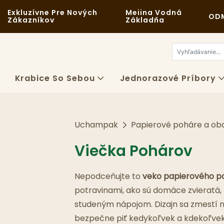
Exkluzívne Pre Nových
Meiina Vodná
ODM
Zákazníkov
Základňa
Krabice So Sebou
Jednorazové Príbory
Uchampak
Papierové poháre a ob
Viečka Pohárov
Nepodceňujte to
veko papierového 
potravinami, ako sú domáce zvieratá,
studeným nápojom. Dizajn sa zmestí na
bezpečne piť kedykoľvek a kdekoľvek