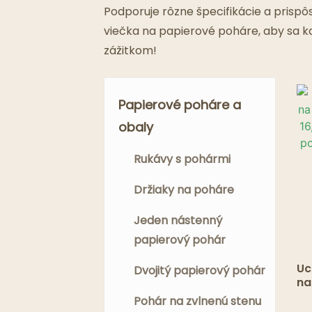
Podporuje rôzne špecifikácie a prisp
viečka na papierové poháre, aby sa k
zážitkom!
Papierové poháre a
obaly
Rukávy s pohármi
Držiaky na poháre
Jeden nástenný
papierový pohár
Uc
Dvojitý papierový pohár
na
12
Pohár na zvlnenú stenu
pa