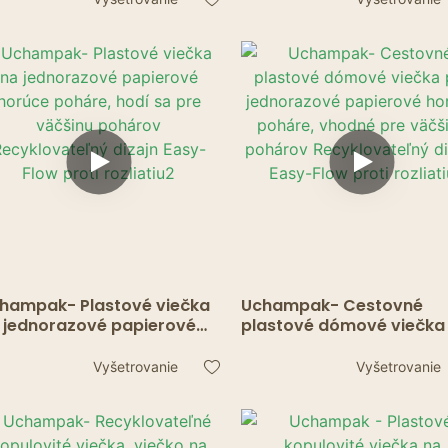
studený čaj Príslušenstvo
väčšinu pohárov
Recyklovateľný dizajn s
jednoduchým prietokom
proti rozliatiu
hampak- Plastové viečka
Uchampak- Cestovné
 jednorazové papierové
plastové dómové viečka
rúce poháre, hodí sa pre
jednorazové papierové
čšinu pohárov
horúce poháre, vhodné p
Vyšetrovanie
Vyšetrovanie
cyklovateľný dizajn Easy-
väčšinu pohárov
ow proti rozliatiu2
Recyklovateľný dizajn E
Flow proti rozliatiu