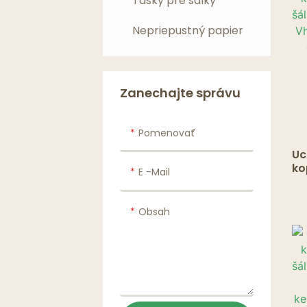
Tašky pre šálky
Nepriepustný papier
Zanechajte správu
Pomenovať
Uc
ko
E -mail
šá
ná
20
Obsah
pa