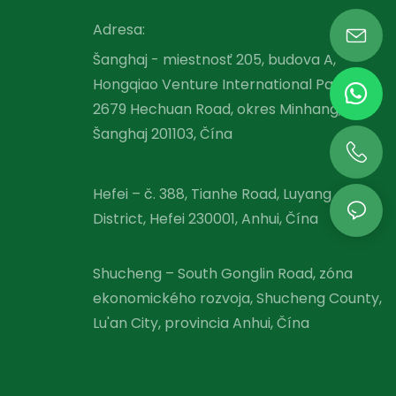
Adresa:
Šanghaj - miestnosť 205, budova A,
Hongqiao Venture International Park,
2679 Hechuan Road, okres Minhang,
Šanghaj 201103, Čína
Hefei – č. 388, Tianhe Road, Luyang
District, Hefei 230001, Anhui, Čína
Shucheng – South Gonglin Road, zóna
ekonomického rozvoja, Shucheng County,
Lu'an City, provincia Anhui, Čína