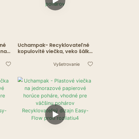
vné
Uchampak- Recyklovateľné
 na
kopulovité viečka, veko šálky
na kávu pre prenosné nápoje
re
Vhodné pre 8, 10, 12, 16, 20
Vyšetrovanie
jednorazových papierových
pohárov