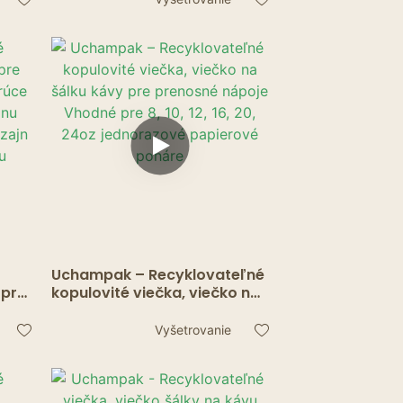
16, 20, viečka na jednorazové
papierové poháre
Uchampak – Recyklovateľné
 pre
kopulovité viečka, viečko na
šálku kávy pre prenosné
re
nápoje Vhodné pre 8, 10, 12,
Vyšetrovanie
16, 20, 24oz jednorazové
asy-
papierové poháre