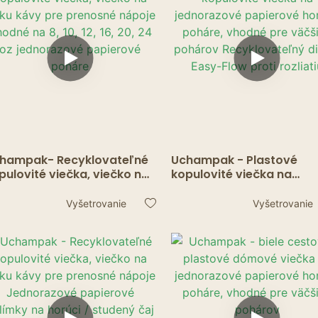
hampak- Recyklovateľné
Uchampak - Plastové
pulovité viečka, viečko na
kopulovité viečka na
lku kávy pre prenosné
jednorazové papierové
poje Vhodné na 8, 10, 12, 16,
horúce poháre, vhodné p
Vyšetrovanie
Vyšetrovanie
, 24 oz jednorazové
väčšinu pohárov
pierové poháre
Recyklovateľný dizajn E
Flow proti rozliatiu