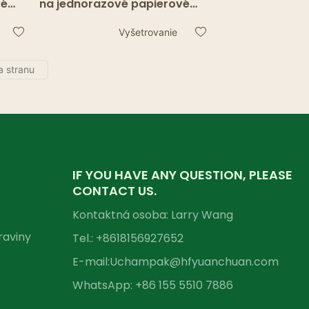
vé
na jednorazové papierové
re
horúce poháre, vhodné pre
väčšinu pohárov
Vyšetrovanie
Recyklovateľný dizajn Easy-
u
Flow proti rozliatiu2
IF YOU HAVE ANY QUESTION, PLEASE
CONTACT US.
Kontaktná osoba: Larry Wang
raviny
Tel.: +86
18156927652
E-mail:
Uchampak@hfyuanchuan.com
WhatsApp: +86 155 5510 7886