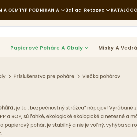
 A OEM
TYP PODNIKANIA
Baliaci Reťazec
KATALÓG
O
Rýchle Občerstvenie
Suroviny
Správ
Ležérne
Doprava
Udrža
Papierové Poháre A Obaly
Misky A Vedr
Luxusné Stolovanie
Proces
Prípa
Kaviarne A Kaviarne
Technológia
FAQS
aly
Príslušenstvo pre poháre
Viečka pohárov
Bufet
Blog
Pojazdné Občerstvenie
pohára
, je to „bezpečnostný strážca“ nápojov! Vyrábané 
Pekáreň
 PP a BOP, sú ľahké, ekologické ekologické a netesné a
 papierový pohár, je stabilný a nie je voľný, vyhýba sa r
Mastná Lyžica
.