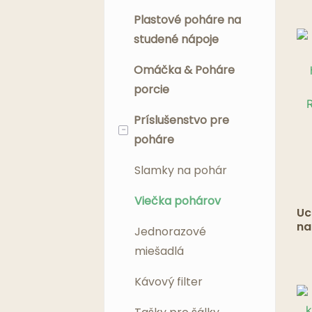
/ 
Plastové poháre na
studené nápoje
Omáčka & Poháre
porcie
Príslušenstvo pre
-
poháre
Slamky na pohár
Viečka pohárov
Uc
na
Jednorazové
ho
miešadlá
vä
Re
Kávový filter
Fl