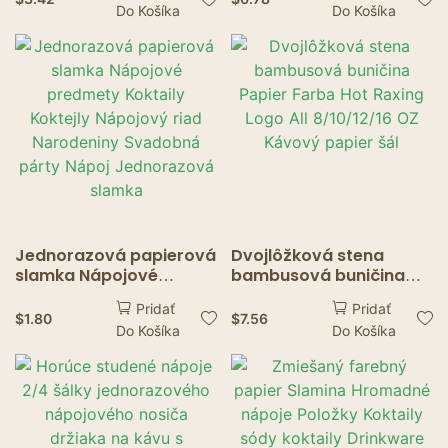
Do Košíka
Do Košíka
Straws Party Wedding
cké Nemokré na nápoje
Bar Home Accessories
Džús Káva Studené
nápoje Potreby na párty
Jednorazová papierová
Dvojlôžková stena
slamka Nápojové
bambusová buničina
predmety Koktaily
Papier Farba Hot Raxing
Pridať
Pridať
Koktejly Nápojový riad
Logo All 8/10/12/16 OZ
$
1.80
$
7.56
Do Košíka
Do Košíka
Narodeniny Svadobná
Kávový papier šál
párty Nápoj
Jednorazová slamka