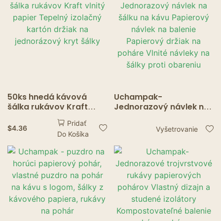
Mastná Lyžica
Reštaurácie Duchov
50ks hnedá kávová
Uchampak-
šálka rukávov Kraft
Jednorazový návlek na
vlnitý papier Tepelný
šálku na kávu Papierový
Pridať
izolačný kartón držiak
návlek na balenie
$
4.36
Vyšetrovanie
Do Košíka
na jednorázový kryt
Papierový držiak na
šálky
poháre Vlnité návleky
na šálky proti obareniu