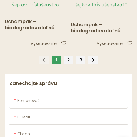
Uchampak –
Uchampak –
biodegradovateľné
biodegradovateľné
papierové slamky vo
papierové slamky vo
veľkom, rôzne dúhové
veľkom, rôzne dúhové
Vyšetrovanie
Vyšetrovanie
farby Pruhované slamky
farby Pruhované slamky
na pitie do džúsových
na pitie do džúsových
šejkov Príslušenstvo
1
2
3
šejkov Príslušenstvo10
Zanechajte správu
Pomenovať
E -mail
Obsah