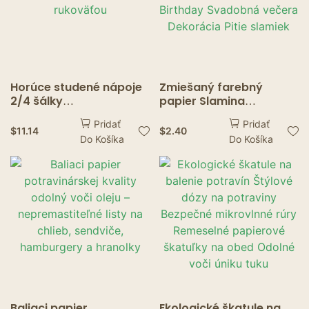
Horúce studené nápoje
Zmiešaný farebný
2/4 šálky
papier Slamina
jednorazového
Hromadné nápoje
Pridať
Pridať
nápojového nosiča
Položky Koktaily sódy
$
11.14
$
2.40
Do Košíka
Do Košíka
držiaka na kávu s
koktaily Drinkware
rukoväťou
Birthday Svadobná
večera Dekorácia Pitie
slamiek
Baliaci papier
Ekologické škatule na