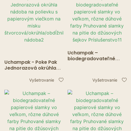
papierová nádoba na
polievku Nádoba1
Uchampak –
biodegradovateľné
Uchampak - Poke Pak
papierové slamky vo
Jednorazová okrúhla
veľkom, rôzne dúhové
nádoba na polievku s
farby Pruhované slamky
papierovým viečkom na
Vyšetrovanie
Vyšetrovanie
na pitie do džúsových
misku
šejkov Príslušenstvo11
štvorcová/okrúhla/obd
ĺžniková nádoba2