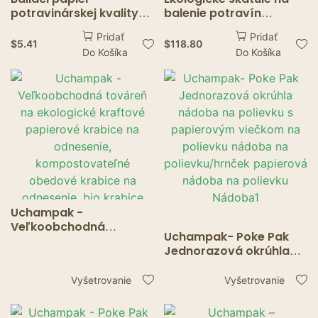
potravinárskej kvality
balenie potravín
odolný voči oleju –
Štýlové dózy na
Pridať
Pridať
nepremastiteľné listy na
potraviny Bezpečné
$
5.41
$
118.80
Do Košíka
Do Košíka
chlieb, sendviče,
mikrovlnné rúry
hamburgery a hranolky
Remeselné papierové
škatuľky na obed
Odolné voči úniku tuku
Uchampak -
Veľkoobchodná
Uchampak- Poke Pak
továreň na ekologické
Jednorazová okrúhla
kraftové papierové
nádoba na polievku s
krabice na odnesenie,
papierovým viečkom na
Vyšetrovanie
Vyšetrovanie
kompostovateľné
polievku nádoba na
obedové krabice na
polievku/hrnček
odnesenie, bio krabice