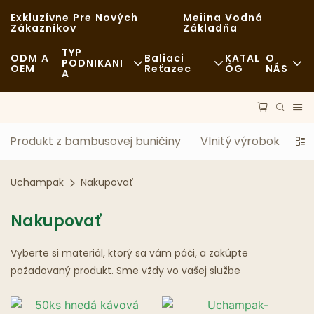
Exkluzívne Pre Nových
Meiina Vodná
Zákazníkov
Základňa
TYP
ODM A
Baliaci
KATAL
O
PODNIKANI
OEM
Reťazec
ÓG
NÁS
A
Rýchle Občerstvenie
Suroviny
Správy
Ležérne
Doprava
Udržateľnosť
Produkt z bambusovej buničiny
Vlnitý výrobok
Pr
Luxusné Stolovanie
Proces
Prípady
Uchampak
Nakupovať
Kaviarne A Kaviarne
Technológia
FAQS
Nakupovať
Bufet
Blog
Vyberte si materiál, ktorý sa vám páči, a zakúpte
Pojazdné Občerstvenie
požadovaný produkt. Sme vždy vo vašej službe
Pekáreň