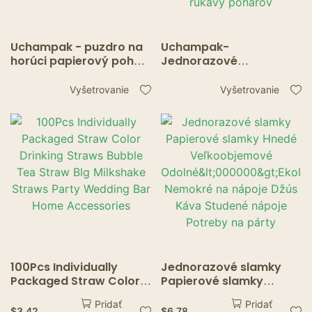
Uchampak - puzdro na
Uchampak-
horúci papierový pohár,
Jednorazové
vlastné puzdro na
trojvrstvové rukávy
pohár na kávu s logom,
papierových pohárov
Vyšetrovanie
Vyšetrovanie
šálky z kávového
Vlastný dizajn a studené
papiera, rukávy na
izolátory
pohár
Kompostovateľné
balenie rukávy pohárov
100Pcs Individually
Jednorazové slamky
Packaged Straw Color
Papierové slamky
Drinking Straws Bubble
Hnedé Veľkoobjemové
Pridať
Pridať
Tea Straw BIg Milkshake
Odolné<000000>Ekologi
$
3.42
$
6.78