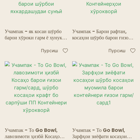
Учампак - як косаи шӯрбо
Учампак - Барои рафтан,
барои хӯроки гарм ё хунук,
косаҳои шӯрбо барои ғизои
лавозимоти ҳизбӣ пиёлаҳои
гарм/сард, косаҳои шӯрбо бо
табобатӣ барои шӯрбои
сарпӯши ПП Контейнерҳои
Пурсиш
Пурсиш
яхкардашудаи сунъӣ
хӯрокворӣ
Учампак - То Go Bowl,
Учампак - То Go Bowl,
лавозимоти ҳизбӣ Косаҳо
Зарфҳои зиёфати косаҳои