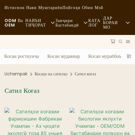
Истиснои Нави Муштариён
Пойгоҳи Обии Мэй
ДАР
ODM Ва
НАВЪИ
Занҷири
КАТА
БОРАИ
OEM
ТИҶОРАТ
Бастабандӣ
ЛОГ
МО
Хабарҳо
Хӯроки Тез Таёр Мешуда
Маводи Хом
Устуворӣ
Тасодуфӣ
Нақлиёт
Косаи росткунҷа
Косаи мудаввар
Косаи мураббаъ
Са
Ҳолатҳо
Хӯроки Боҳашамат
Раванд
Uchampak
Косаҳо ва сатилҳо
Сатил коғаз
FAQS
Қаҳвахонаҳо Ва Қаҳвахонаҳо
Технология
Сатил Коғаз
Блог
Буфет
Мошинҳои Боркаши Хӯрокворӣ
Нонвойхона
Қошуқи Равғанӣ