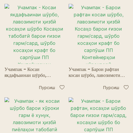
муомила барои шӯрбои
яхкардашудаи сунъӣ
Учампак - Косаи
Учампак - Барои рафтан
якдафъаинаи шӯрбо,
косаи шӯрбо, лавозимоти
лавозимоти ҳизбӣ косаҳои
ҳизбӣ Косаҳо барои ғизои
шӯрбо Косаҳои табобатӣ
гарм/сард, шӯрбо косаҳои
Пурсиш
Пурсиш
барои ғизои гарм/сард,
крафт бо сарпӯши ПП
шӯрбо косаҳои крафт бо
Контейнерҳои хӯрокворӣ
сарпӯши ПП Контейнерҳои
хӯрокворӣ