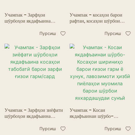
Учампак - Зарфҳои
Учампак - косаҳои барои
шӯрбоҳои якдафъаина
рафтан, косаҳои шӯрбои
Косаҳои табобатӣ барои
якдафъаина лавозимоти
зарфи ғизои гарм/сард1
зиёфати ройгон барои
Пурсиш
Пурсиш
контейнери ғизои гарм/сард
Учампак - Зарфҳои зиёфати
Учампак - Косаи
шӯрбоҳои якдафъаина
якдафъаинаи шӯрбо-
косаҳои табобатӣ барои
Косаҳои шириниҳо барои
зарфи ғизои гарм/сард
ғизои гарм ё хунук,
Пурсиш
Пурсиш
лавозимоти ҳизбӣ пиёлаҳои