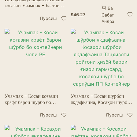
коғазии Учампак - Бастаи аз
Ба
ҷиҳати экологӣ тоза ва
$
46.27
Сабат
устувор барои хӯрокҳои зуд
Пурсиш
Андоз
Учампак - Косаи коғазии
Учампак - Косаи шӯрбои
крафт барои шӯрбо бо
якдафъаина, Косаҳои шӯрбои
контейнери чопи PE
якдафъаина Таҷҳизоти
ройгони ҳизбӣ барои ғизои
Пурсиш
Пурсиш
гарм/сард, косаҳои шӯрбо бо
сарпӯши ПП Контейнер