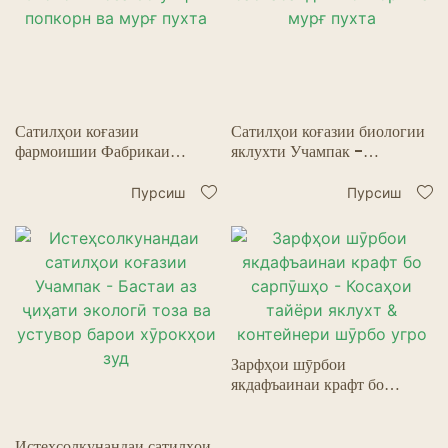
Ресторанҳои Арвоҳӣ
Сатилҳои коғазии
Сатилҳои коғазии биологии
фармоишии Фабрикаи
яклухти Учампак -
Учампак - Аз ҷиҳати
OEM/ODM бастабандии
экологӣ тоза 85 унция
попкорн ва мурғ пухта
Пурсиш
Пурсиш
попкорн ва мурғ пухта
Зарфҳои шӯрбои
якдафъаинаи крафт бо
сарпӯшҳо - Косаҳои тайёри
яклухт & контейнери шӯрбо
угро
Истеҳсолкунандаи сатилҳои