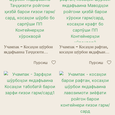
Учампак - Косаҳои шӯрбои
Учампак - Косаҳои рафтан,
якдафъаина Таҷҳизоти
косаҳои шӯрбои якдафъаина
ройгони ҳизбӣ барои ғизои
Маводҳои ройгони ҳизбӣ
гарм/сард, косаҳои шӯрбо бо
барои хӯроки гарм/сард,
Пурсиш
Пурсиш
сарпӯши ПП Контейнерҳои
косаҳои крафт бо сарпӯши
хӯрокворӣ
ПП Контейнерҳои
хӯрокворӣ