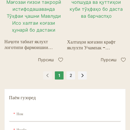
Наҷоти табиат яклухт
Халтаҳои коғазии крафт
логотипи фармоишии
яклухти Учампак -
штампзании гарм Мағозаи
Қуттиҳои бонбони чопшуда
ғизои такрорӣ
ва қуттиҳои куби тӯҳфаҳо бо
Пурсиш
Пурсиш
истифодашаванда Тӯҳфаи
даста ва барчаспҳо
ҷашни Мавлуди Исо халтаи
1
2
коғази ҳунарӣ бо дастаки
Паём гузоред
Ном
Имейл