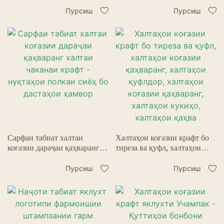
истифодашавандаи хариди
қаннодӣ, газакҳои
меваю коғази крафт
печонидани халтаҳо остинҳо
Пурсиш
Пурсиш
қаҳваранг бастаи мураббаъ
Пергамент ба равған тобовар
халтаи коғази ҳамвори поин
Сарфаи табиат халтаи
Халтаҳои коғазии крафт бо
коғазии дараҷаи қаҳваранг
тиреза ва қуфл, халтаҳои
халтаи чаканаи крафт -
коғазии қаҳваранг, халтаҳои
нуқтаҳои полкаи сиёҳ бо
қуфлдор, халтаҳои коғазии
Пурсиш
Пурсиш
дастаҳои ҳамвор
қаҳваранг, халтаҳои кукиҳо,
халтаҳои қаҳва