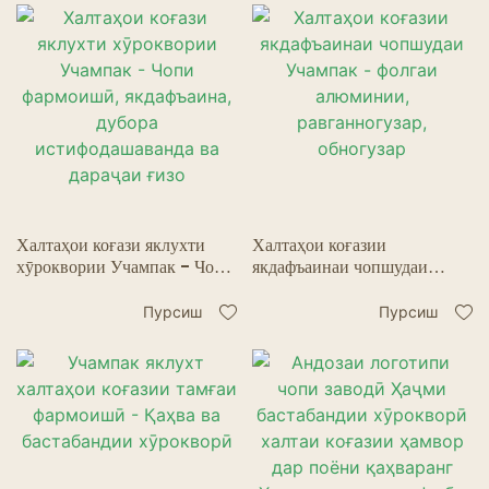
Халтаҳои коғази яклухти
Халтаҳои коғазии
хӯроквории Учампак - Чопи
якдафъаинаи чопшудаи
фармоишӣ, якдафъаина,
Учампак - фолгаи
дубора истифодашаванда ва
алюминии, равганногузар,
Пурсиш
Пурсиш
дараҷаи ғизо
обногузар