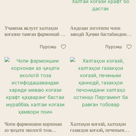
Учампак яклухт халтаҳои
Андозаи логотипи чопи
коғазии тамғаи фармоишӣ -
заводӣ Ҳаҷми бастабандии
Қаҳва ва бастабандии
хӯрокворӣ халтаи коғазии
хӯрокворӣ
ҳамвор дар поёни қаҳваранг
Пурсиш
Пурсиш
Халтаи коғази крафт бо
дастак
Чопи фармоишии корхонаи
Халтаҳои коғазӣ, халтаҳои
аз ҷиҳати экологӣ тоза
газакҳои коғазӣ, печеньеи