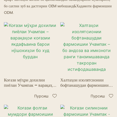
бо сахтии хуб ва дастгирии OEM мебошанд&Хадамоти фармоишии
Ресторанҳои Арвоҳӣ
ODM.
Коғази мӯҳри дохилии
Халтаҳои изолятсионии
пиёлаи Учампак – варақаҳои
бофтанашудаи фармоишии
коғазии якдафъаина барои
Учампак – бо андоза ва
нӯшокиҳои бо худ бурдан
имконоти ранги
Пурсиш
Пурсиш
танзимшаванда такроран
истифодашаванда