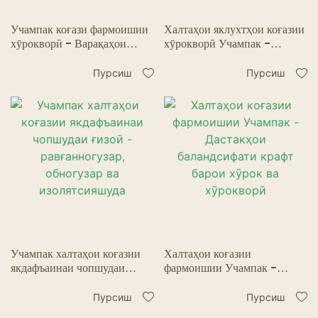
Учампак коғази фармоишии
Халтаҳои яклухтҳои коғазии
хӯрокворӣ - Варақаҳои
хӯрокворӣ Учампак -
якдафъаинаи равғанӣ барои
Тарҳрезии фармоишӣ,
бастабандӣ
фолгаи алюминӣ, равған ва
Пурсиш
Пурсиш
обногузар
Учампак халтаҳои коғазии
Халтаҳои коғазии
якдафъаинаи чопшудаи
фармоишии Учампак -
ғизоӣ - равғанногузар,
Дастакҳои баландсифати
обногузар ва изолятсияшуда
крафт барои хӯрок ва
Пурсиш
Пурсиш
хӯрокворӣ