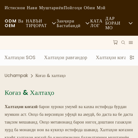
Истиснои Нави Муштариён
Пойгоҳи Обии Мэй
ДАР
ODM Ва
НАВЪИ
Занҷири
КАТА
БОРАИ
OEM
ТИҶОРАТ
Бастабандӣ
ЛОГ
МО
Хабарҳо
Хӯроки Тез Таёр Мешуда
Маводи Хом
Устуворӣ
Тасодуфӣ
Нақлиёт
Халтаҳои SOS
Халтаҳои равғандор
Халтаҳои коғазӣ бо
Ҳолатҳо
Хӯроки Боҳашамат
Раванд
Uchampak
Коғаз & халтаҳо
FAQS
Қаҳвахонаҳо Ва Қаҳвахонаҳо
Технология
Коғаз & Халтаҳо
Блог
Буфет
Халтаҳои коғазӣ
барои хуроки умумй ва кахва истифода бурдан
Мошинҳои Боркаши Хӯрокворӣ
мумкин аст. Онҳо ба версияҳои уфуқӣ ва амудӣ, бо даста ва бе даста
тақсим мешаванд. Онҳо метавонанд барои нигоҳ доштани газакҳои
Нонвойхона
хурд ба монанди нон ва кукиҳо истифода шаванд. Халтаҳои коғазии
Қошуқи Равғанӣ
крафт халтаҳои коғазӣ бо қаноатмандии баландтарини муштариён,