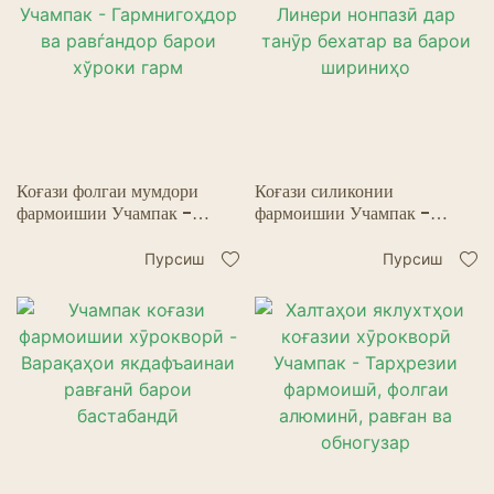
Коғази фолгаи мумдори
Коғази силиконии
фармоишии Учампак -
фармоишии Учампак -
Гармнигоҳдор ва равѓандор
Линери нонпазӣ дар танӯр
барои хўроки гарм
бехатар ва барои шириниҳо
Пурсиш
Пурсиш