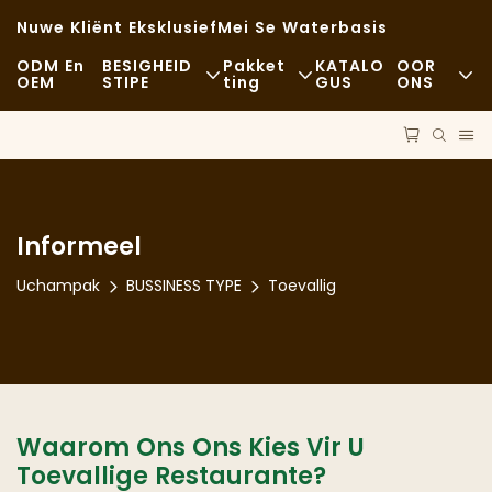
Nuwe Kliënt Eksklusief
Mei Se Waterbasis
ODM En
BESIGHEID
Pakket
KATALO
OOR
OEM
STIPE
Ting
GUS
ONS
Kitskos
Grondstowwe
Nuus
Toevallig
Vervoer
Volhoubaarheid
Fynproewerskos
Proses
Gevalle
Informeel
Kafees En Koffiewinkels
Tegnologie
FAQS
Uchampak
BUSSINESS TYPE
Toevallig
Buffet
Blog
Kosvragmotors
Bakkery
Waarom Ons Ons Kies Vir U
Toevallige Restaurante?
Vetterige Lepel