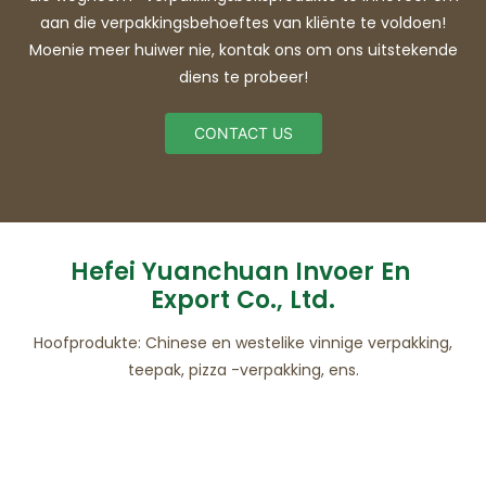
aan die verpakkingsbehoeftes van kliënte te voldoen!
Moenie meer huiwer nie, kontak ons ​​om ons uitstekende
diens te probeer!
CONTACT US
Hefei Yuanchuan Invoer En
Export Co., Ltd.
Hoofprodukte: Chinese en westelike vinnige verpakking,
teepak, pizza -verpakking, ens.