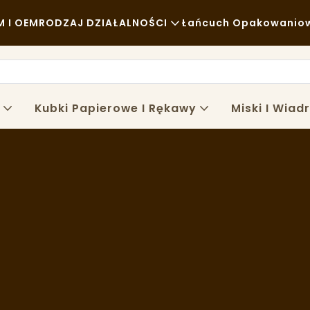
 I OEM
RODZAJ DZIAŁALNOŚCI
Łańcuch Opakowanio
Fast Food
Surowce
Zwykły
Transport
Kubki Papierowe I Rękawy
Miski I Wiad
Wykwintna Kuchnia
Proces
Kawiarnie I Kawiarnie
Technologia
Bufet
Food Trucki
Piekarnia
Tłusta Łyżka