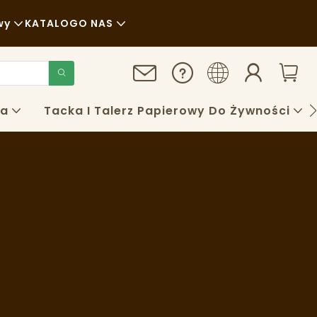
wy
KATALOG
O NAS
Aktualności
Zrównoważony Rozwój
ra
Tacka I Talerz Papierowy Do Żywności
Sprawy
FAQS
Blog