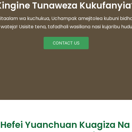
 Kingine Tunaweza Kukufanyia
aalam wa kuchukua, Uchampak amejitolea kubuni bidhaa za
 wateja! Usisite tena, tafadhali wasiliana nasi kujaribu hu
CONTACT US
Hefei Yuanchuan Kuagiza Na