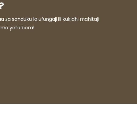
?
 sanduku la ufungaji ili kukidhi mahitaji
duma yetu bora!