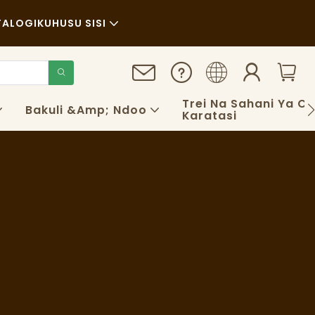
TALOGI
KUHUSU SISI
Habari
Uendelevu
Trei Na Sahani Ya C
Bakuli &amp; Ndoo
Karatasi
Kesi
FAQS
Blogu