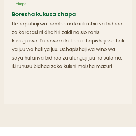
Boresha kukuza chapa
Uchapishaji wa nembo na kauli mbiu ya bidhaa
za karatasi ni dhahiri zaidi na sio rahisi
kusuguliwa. Tunaweza kutoa uchapishaji wa hali
ya juu wa hali ya juu. Uchapishaji wa wino wa
soya hufanya bidhaa za ufungaji juu na salama,
ikiruhusu bidhaa zako kuishi maisha mazuri