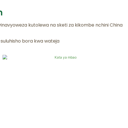
m
vinavyoweza kutolewa na sketi za kikombe nchini China
a suluhisho bora kwa wateja