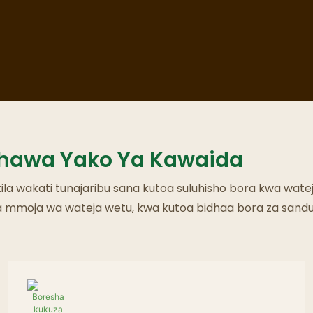
Mikahawa Ya Mizimu
ahawa Yako Ya Kawaida
kila wakati tunajaribu sana kutoa suluhisho bora kwa watej
la mmoja wa wateja wetu, kwa kutoa bidhaa bora za sandu