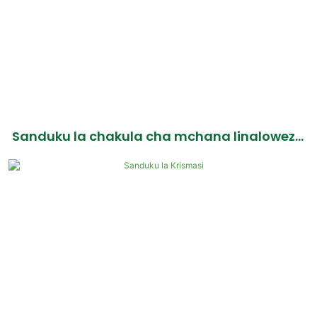
Sanduku la chakula cha mchana linaloweza
kutolewa