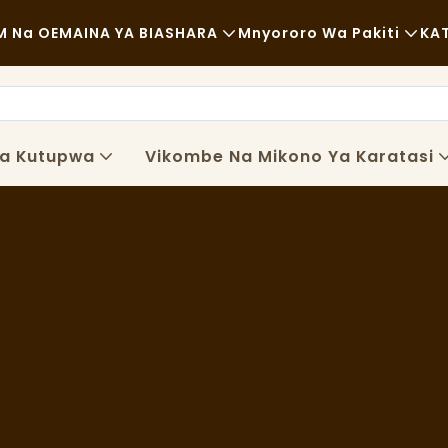
 Na OEM
AINA YA BIASHARA
Mnyororo Wa Pakiti
KA
Chakula Cha Haraka
Malighafi
Kawaida
Usafiri
za Kutupwa
Vikombe Na Mikono Ya Karatasi
Chakula Kizuri
Mchakato
Kahawa Na Maduka Ya Kahawa
Teknolojia
Bufe
Malori Ya Chakula
Duka La Mikate
Kijiko Chenye Mafuta