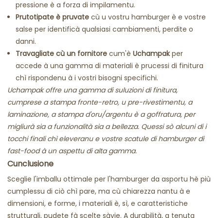
pressione è a forza di impilamentu.
Prutotipate è pruvate
cù u vostru hamburger è e vostre
salse per identificà qualsiasi cambiamenti, perdite o
danni.
Travagliate cù un fornitore
cum'è
Uchampak
per
accede à una gamma di materiali è prucessi di finitura
chì rispondenu à i vostri bisogni specifichi.
Uchampak offre una gamma di suluzioni di finitura,
cumprese a stampa fronte-retro, u pre-rivestimentu, a
laminazione, a stampa d'oru/argentu è a goffratura, per
migliurà sia a funzionalità sia a bellezza. Quessi sò alcuni di i
tocchi finali chì eleveranu e vostre scatule di hamburger di
fast-food à un aspettu di alta gamma.
Cunclusione
Sceglie l'imballu ottimale per l'hamburger da asportu hè più
cumplessu di ciò chì pare, ma cù chiarezza nantu à e
dimensioni, e forme, i materiali è, sì, e caratteristiche
strutturali, pudete fà scelte sàvie. A durabilità, a tenuta