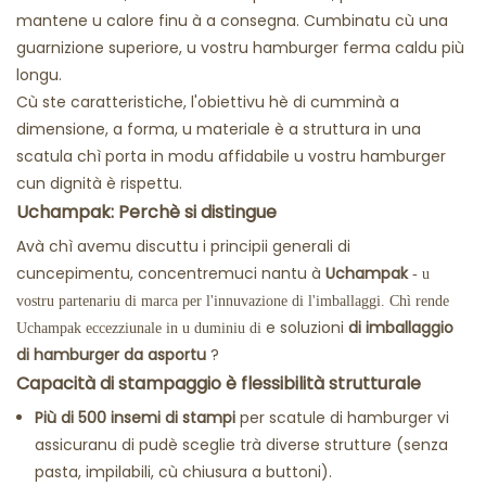
mantene u calore finu à a consegna. Cumbinatu cù una
guarnizione superiore, u vostru hamburger ferma caldu più
longu.
Cù ste caratteristiche, l'obiettivu hè di cumminà a
dimensione, a forma, u materiale è a struttura in una
scatula chì porta in modu affidabile u vostru hamburger
cun dignità è rispettu.
Uchampak: Perchè si distingue
Avà chì avemu discuttu i principii generali di
cuncepimentu, concentremuci nantu à
Uchampak
- u
vostru partenariu di marca per l'innuvazione di l'imballaggi. Chì rende
e soluzioni
di imballaggio
Uchampak eccezziunale in u duminiu di
di hamburger da asportu
?
Capacità di stampaggio è flessibilità strutturale
Più di 500 insemi di stampi
per scatule di hamburger vi
assicuranu di pudè sceglie trà diverse strutture (senza
pasta, impilabili, cù chiusura a buttoni).