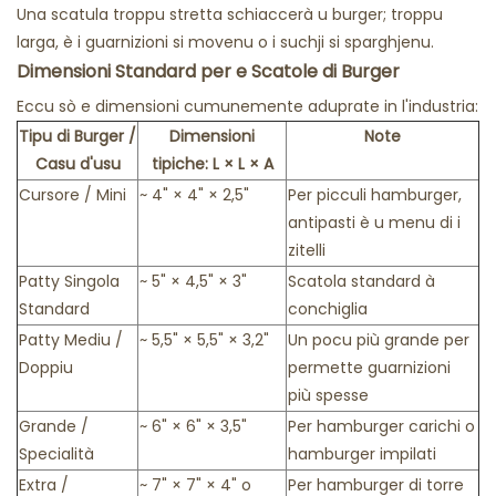
Una scatula troppu stretta schiaccerà u burger; troppu
larga, è i guarnizioni si movenu o i suchji si sparghjenu.
Dimensioni Standard per e Scatole di Burger
Eccu sò e dimensioni cumunemente aduprate in l'industria:
Tipu di Burger /
Dimensioni
Note
Casu d'usu
tipiche: L × L × A
Cursore / Mini
~ 4" × 4" × 2,5"
Per picculi hamburger,
antipasti è u menu di i
zitelli
Patty Singola
~ 5" × 4,5" × 3"
Scatola standard à
Standard
conchiglia
Patty Mediu /
~ 5,5" × 5,5" × 3,2"
Un pocu più grande per
Doppiu
permette guarnizioni
più spesse
Grande /
~ 6" × 6" × 3,5"
Per hamburger carichi o
Specialità
hamburger impilati
Extra /
~ 7" × 7" × 4" o
Per hamburger di torre