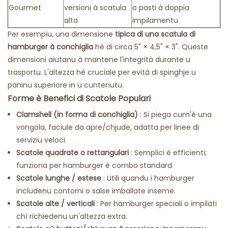
Gourmet
versioni à scatula
o pasti à doppia
alta
impilamentu
Per esempiu, una
dimensione
tipica di una scatula di
hamburger à conchiglia
hè di circa 5" × 4,5" × 3".
Queste
dimensioni aiutanu à mantene l'integrità durante u
trasportu. L'altezza hè cruciale per evità di spinghje u
paninu superiore in u cuntenutu.
Forme è Benefici di Scatole Populari
Clamshell (in forma di conchiglia)
: Si piega cum'è una
vongola, faciule da apre/chjude, adatta per linee di
serviziu veloci.
Scatole quadrate o rettangulari
: Semplici è efficienti;
funziona per hamburger è combo standard.
Scatole lunghe / estese
: Utili quandu i hamburger
includenu contorni o salse imballate inseme.
Scatole alte / verticali
: Per hamburger speciali o impilati
chì richiedenu un'altezza extra.