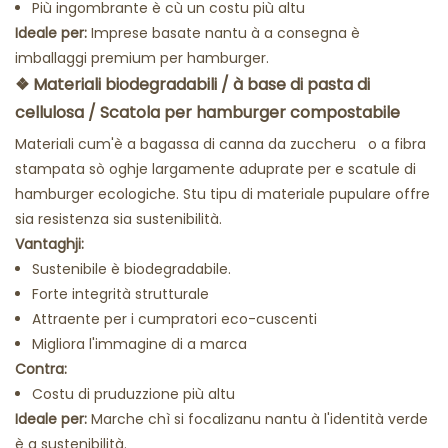
Più ingombrante è cù un costu più altu
Ideale per:
Imprese basate nantu à a consegna è
imballaggi premium per hamburger.
❖
Materiali biodegradabili / à base di pasta di
cellulosa / Scatola per hamburger compostabile
Materiali cum'è
a bagassa di canna da zuccheru
o a fibra
stampata sò oghje largamente aduprate per e scatule di
hamburger ecologiche. Stu tipu di materiale pupulare offre
sia resistenza sia sustenibilità.
Vantaghji:
Sustenibile è biodegradabile.
Forte integrità strutturale
Attraente per i cumpratori eco-cuscenti
Migliora l'immagine di a marca
Contra:
Costu di pruduzzione più altu
Ideale per:
Marche chì si focalizanu nantu à l'identità verde
è a sustenibilità.