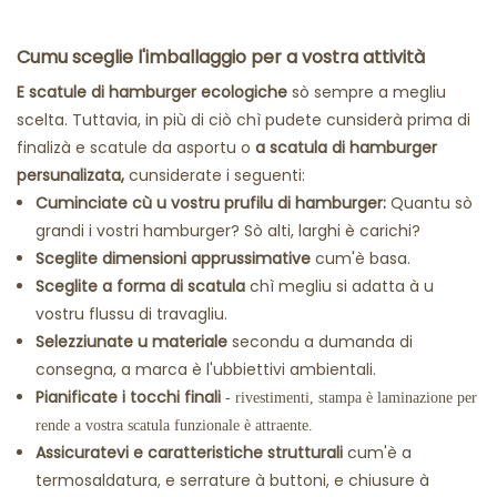
Cumu sceglie l'imballaggio per a vostra attività
E scatule di hamburger ecologiche
sò sempre a megliu
scelta. Tuttavia, in più di ciò chì pudete cunsiderà prima di
finalizà e scatule da asportu o
a scatula di hamburger
persunalizata,
cunsiderate i seguenti:
Cuminciate cù u vostru prufilu di hamburger:
Quantu sò
grandi i vostri hamburger? Sò alti, larghi è carichi?
Sceglite dimensioni apprussimative
cum'è basa.
Sceglite a forma di scatula
chì megliu si adatta à u
vostru flussu di travagliu.
Selezziunate u materiale
secondu a dumanda di
consegna, a marca è l'ubbiettivi ambientali.
Pianificate i tocchi finali
- rivestimenti, stampa è laminazione per
rende a vostra scatula funzionale è attraente.
Assicuratevi e caratteristiche strutturali
cum'è a
termosaldatura, e serrature à buttoni, e chiusure à