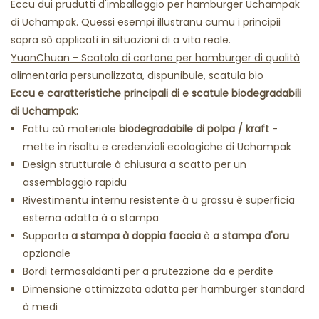
Eccu dui prudutti d'imballaggio per hamburger Uchampak
di Uchampak. Quessi esempi illustranu cumu i principii
sopra sò applicati in situazioni di a vita reale.
YuanChuan - Scatola di cartone per hamburger di qualità
alimentaria persunalizzata, dispunibule, scatula bio
Eccu e caratteristiche principali di e scatule biodegradabili
di Uchampak:
Fattu cù
materiale
biodegradabile di polpa / kraft
-
mette in risaltu e credenziali ecologiche di Uchampak
Design strutturale à chiusura a scatto per un
assemblaggio rapidu
Rivestimentu internu resistente à u grassu è superficia
esterna adatta à a stampa
Supporta
a stampa à doppia faccia
è
a stampa d'oru
opzionale
Bordi termosaldanti per a prutezzione da e perdite
Dimensione ottimizzata adatta per hamburger standard
à medi