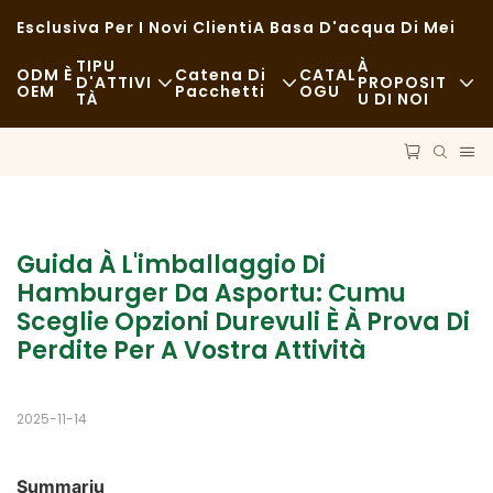
Esclusiva Per I Novi Clienti
A Basa D'acqua Di Mei
TIPU
À
ODM È
Catena Di
CATAL
D'ATTIVI
PROPOSIT
OEM
Pacchetti
OGU
TÀ
U DI NOI
Fast Food
Nutizie
Materie Prime
Casuale
Sustenibilità
Trasporti
Ristorazione Raffinata
Casi
Prucessu
Guida À L'imballaggio Di 
Caffè È Coffee Shops
FAQS
Hamburger Da Asportu: Cumu 
Tecnulugia
Sceglie Opzioni Durevuli È À Prova Di 
Buffet
Bloggu
Perdite Per A Vostra Attività
Camion Di Cibu
2025-11-14
Panetteria
Cucchiara Grassa
Summariu