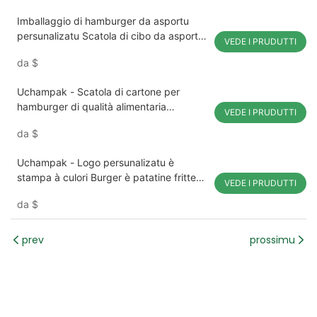
Imballaggio di hamburger da asportu
persunalizatu Scatola di cibo da asportu
VEDE I PRUDUTTI
per hamburger biodegradabile
da
$
Uchampak - Scatola di cartone per
hamburger di qualità alimentaria
VEDE I PRUDUTTI
persunalizzata, usa e getta, scatula di
da
$
carta per hamburger, scatula bio
Uchampak - Logo persunalizatu è
stampa à culori Burger è patatine fritte
VEDE I PRUDUTTI
Scatola di imballaggio in cartone di carta
da
$
usa e getta Scatola bio
prev
prossimu