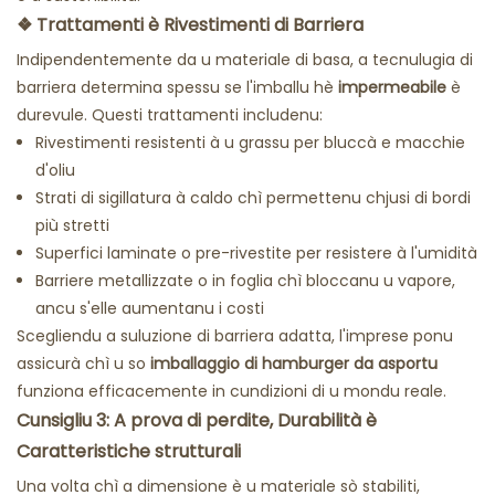
❖
Trattamenti è Rivestimenti di Barriera
Indipendentemente da u materiale di basa, a tecnulugia di
barriera determina spessu se l'imballu hè
impermeabile
è
durevule. Questi trattamenti includenu:
Rivestimenti resistenti à u grassu per bluccà e macchie
d'oliu
Strati di sigillatura à caldo chì permettenu chjusi di bordi
più stretti
Superfici laminate o pre-rivestite per resistere à l'umidità
Barriere metallizzate o in foglia chì bloccanu u vapore,
ancu s'elle aumentanu i costi
Scegliendu a suluzione di barriera adatta, l'imprese ponu
assicurà chì u so
imballaggio di hamburger da asportu
funziona efficacemente in cundizioni di u mondu reale.
Cunsigliu 3: A prova di perdite, Durabilità è
Caratteristiche strutturali
Una volta chì a dimensione è u materiale sò stabiliti,