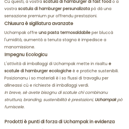
Cù questi, a vostra
scatula di hamburger di fast food
o
a
vostra
scatula di hamburger persunalizata
pò dà una
sensazione premium pur offrendu prestazioni.
Chiusura è sigillatura avanzate
Uchampak offre
una pasta termosaldabile
per bluccà
l'umidità, aumentà a tenuta stagna è impedisce a
manomissione.
Impegnu Ecologicu
L'attività di imballaggi di Uchampak mette in risaltu
e
scatule di hamburger ecologiche
è e pratiche sustenibili.
Posizionanu i so materiali è i so flussi di travagliu per
allineassi cù e richieste di imballaggi verdi.
In breve, sè avete bisognu di scatule chì combinanu
struttura, branding, sustenibilità è prestazioni,
Uchampak
pò
furniscele.
Prodotti è punti di forza di Uchampak in evidenza