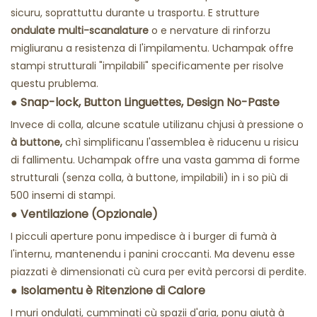
sicuru, soprattuttu durante u trasportu.
E strutture
ondulate multi-scanalature
o e nervature di rinforzu
migliuranu a resistenza di l'impilamentu. Uchampak offre
stampi strutturali "impilabili" specificamente per risolve
questu prublema.
●
Snap-lock, Button Linguettes, Design No-Paste
Invece di colla, alcune scatule utilizanu chjusi à pressione o
à buttone,
chì simplificanu l'assemblea è riducenu u risicu
di fallimentu. Uchampak offre una vasta gamma di forme
strutturali (senza colla, à buttone, impilabili) in i so più di
500 insemi di stampi.
●
Ventilazione (Opzionale)
I picculi aperture ponu impedisce à i burger di fumà à
l'internu, mantenendu i panini croccanti. Ma devenu esse
piazzati è dimensionati cù cura per evità percorsi di perdite.
●
Isolamentu è Ritenzione di Calore
I muri ondulati, cumminati cù spazii d'aria, ponu aiutà à