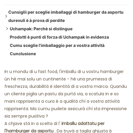
Ristoranti Fantasma
Cunsiglii per sceglie imballaggi di hamburger da asportu
durevuli è à prova di perdite
Uchampak: Perchè si distingue
Cunsigliu 1: Capisce e dimensioni è e forme di e scatule di
Prodotti è punti di forza di Uchampak in evidenza
hamburger
Capacità di stampaggio è flessibilità strutturale
Cumu sceglie l'imballaggio per a vostra attività
Cunsigliu 2: I materiali importanu: Approfondimentu nantu à
Diversità di i materiali
Dimensioni Standard per e Scatole di Burger
Cunclusione
a cumpusizione è e prestazioni
Finitura è stampa persunalizate
Forme è Benefici di Scatole Populari
Cunsigliu 3: A prova di perdite, Durabilità è Caratteristiche
Chiusura è sigillatura avanzate
❖ Cartone biancu / SBS / Cartone
strutturali
Impegnu Ecologicu
❖ Carta ondulata / Micro-flute ondulata
In u mondu di u fast food, l'imballu di u vostru hamburger
ùn hè mai solu un cuntinente - hè una prumessa di
❖ Materiali biodegradabili / à base di pasta di cellulosa /
● Sigillatura à caldu è chjusura sicura
freschezza, durabilità è identità di a vostra marca. Quandu
Scatola per hamburger compostabile
● Resistenza à u grassu / oliu
un cliente piglia un pastu da purtà via, a scatula in e so
❖ Trattamenti è Rivestimenti di Barriera
● Accatastamentu è Cuscinettu di Caricu
mani rapprisenta a cura è a qualità chì a vostra attività
● Snap-lock, Button Linguettes, Design No-Paste
rapprisenta. Ma cumu pudete assicurà chì sta impressione
● Ventilazione (Opzionale)
sia sempre pusitiva ?
● Isolamentu è Ritenzione di Calore
A chjave stà in a scelta di l'
imballu adattatu per
l'hamburger da asportu
. Da truvà a taglia ghjusta à