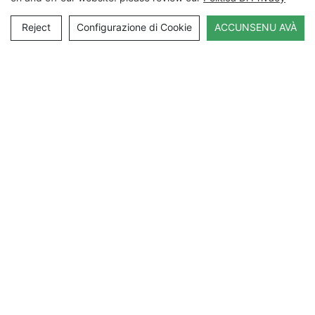
Reject
Configurazione di Cookie
ACCUNSENU AVÀ
Cuntattateci
Nome
Email
Cuntenutu
MANDATE L'INCHIESTA AVÀ