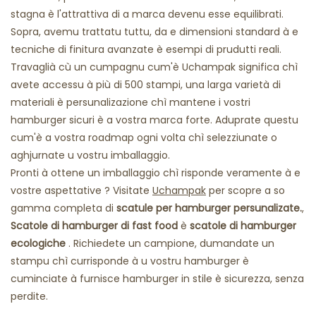
stagna è l'attrattiva di a marca devenu esse equilibrati.
Sopra, avemu trattatu tuttu, da e dimensioni standard à e
tecniche di finitura avanzate è esempi di prudutti reali.
Travaglià cù un cumpagnu cum'è Uchampak significa chì
avete accessu à più di 500 stampi, una larga varietà di
materiali è persunalizazione chì mantene i vostri
hamburger sicuri è a vostra marca forte. Aduprate questu
cum'è a vostra roadmap ogni volta chì selezziunate o
aghjurnate u vostru imballaggio.
Pronti à ottene un imballaggio chì risponde veramente à e
vostre aspettative ? Visitate
Uchampak
per scopre a so
gamma completa di
scatule per hamburger persunalizate.
,
Scatole di hamburger di fast food
è
scatole di hamburger
ecologiche
. Richiedete un campione, dumandate un
stampu chì currisponde à u vostru hamburger è
cuminciate à furnisce hamburger in stile è sicurezza, senza
perdite.