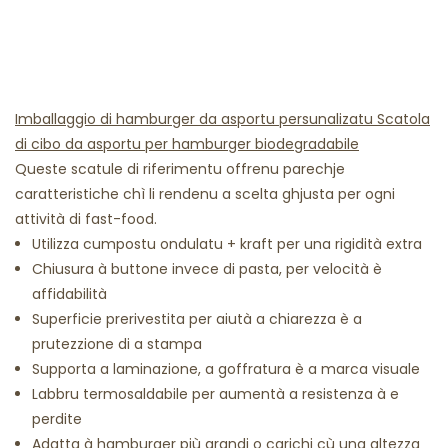
Imballaggio di hamburger da asportu persunalizatu Scatola
di cibo da asportu per hamburger biodegradabile
Queste scatule di riferimentu offrenu parechje
caratteristiche chì li rendenu a scelta ghjusta per ogni
attività di fast-food.
Utilizza cumpostu ondulatu + kraft per una rigidità extra
Chiusura à buttone invece di pasta, per velocità è
affidabilità
Superficie prerivestita per aiutà a chiarezza è a
prutezzione di a stampa
Supporta a laminazione, a goffratura è a marca visuale
Labbru termosaldabile per aumentà a resistenza à e
perdite
Adatta à hamburger più grandi o carichi cù una altezza