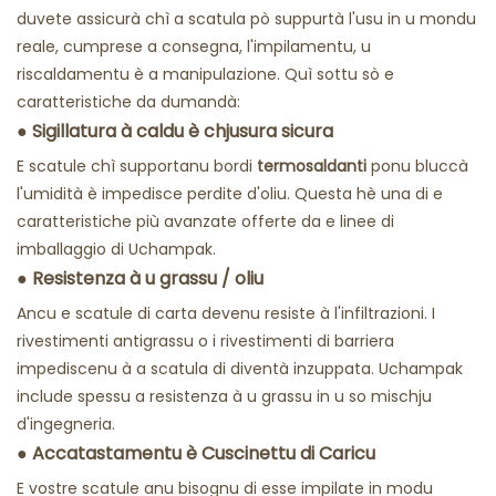
duvete assicurà chì a scatula pò suppurtà l'usu in u mondu
reale, cumprese a consegna, l'impilamentu, u
riscaldamentu è a manipulazione. Quì sottu sò e
caratteristiche da dumandà:
●
Sigillatura à caldu è chjusura sicura
E scatule chì supportanu
bordi
termosaldanti
ponu bluccà
l'umidità è impedisce perdite d'oliu. Questa hè una di e
caratteristiche più avanzate offerte da e linee di
imballaggio di Uchampak.
●
Resistenza à u grassu / oliu
Ancu e scatule di carta devenu resiste à l'infiltrazioni. I
rivestimenti antigrassu o i rivestimenti di barriera
impediscenu à a scatula di diventà inzuppata. Uchampak
include spessu a resistenza à u grassu in u so mischju
d'ingegneria.
●
Accatastamentu è Cuscinettu di Caricu
E vostre scatule anu bisognu di esse impilate in modu