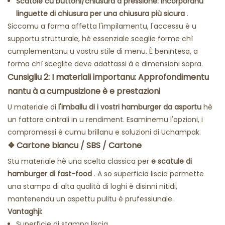
Scatole cù buttoni/chiusura à pressione: Incorporanu
linguette di chiusura per una chiusura più sicura
.
Siccomu a forma affetta l'impilamentu, l'accessu è u
supportu strutturale, hè essenziale sceglie forme chì
cumplementanu u vostru stile di menu. È benintesa, a
forma chì sceglite deve adattassi à e dimensioni sopra.
Cunsigliu 2: I materiali importanu: Approfondimentu
nantu à a cumpusizione è e prestazioni
U materiale di
l'imballu di i vostri hamburger da asportu
hè
un fattore cintrali in u rendiment. Esaminemu l'opzioni, i
compromessi è cumu brillanu e soluzioni di Uchampak.
❖
Cartone biancu / SBS / Cartone
Stu materiale hè una scelta classica per
e scatule di
hamburger di fast-food
. A so superficia liscia permette
una stampa di alta qualità di loghi è disinni nitidi,
mantenendu un aspettu pulitu è ​​prufessiunale.
Vantaghji:
Superficie di stampa liscia