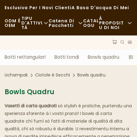
Esclusiva Per I Novi Clienti
A Basa D'acqua Di Mei
TIPU
À
ODM È
Catena Di
CATAL
D'ATTIVI
PROPOSIT
OEM
Pacchetti
OGU
TÀ
U DI NOI
Fast Food
Nutizie
Materie Prime
Casuale
Sustenibilità
Trasporti
Botti rettangulari
Botti tondi
Bowls quadru
Sec
Ristorazione Raffinata
Casi
Prucessu
Uchampak
Ciotole è Secchi
Bowls quadru
Caffè È Coffee Shops
FAQS
Tecnulugia
Bowls Quadru
Buffet
Bloggu
Vasetti di carta quadrati
Camion Di Cibu
sò stylish è pratiche, purtendu una
sperienza sfarente à i vostri pranzi! I bowls di carta
Panetteria
quadrate chì furnì sò fatti di materiale di qualità di alta
qualità, chì sò robustu è durable. U revestimentu internu a
Cucchiara Grassa
prova di perdite impedisce efficacemente a penetrazione