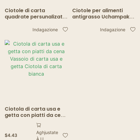
Ciotole di carta
Ciotole per alimenti
quadrate persunalizate
antigrasso Uchampak
Uchampak - Ciotole
Bulk - Ciotole per
antiaderenti,
ristoranti è insalate di
Indagazione
Indagazione
impermeabili, monouso
alta qualità
per alimenti
Ciotola di carta usa e
getta con piatti da cena
Vassoio di carta usa e
getta Ciotola di carta
Aghjustate
bianca
$
4.43
À U