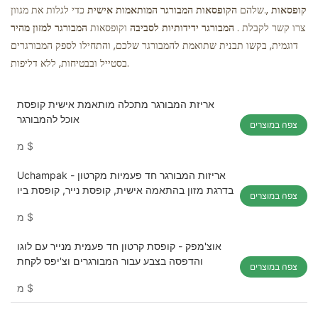
קופסאות
,
שלהם.
הקופסאות המבורגר המותאמות אישית
כדי לגלות את מגוון
. צרו קשר לקבלת
המבורגר ידידותיות לסביבה
וקופסאות
המבורגר למזון מהיר
דוגמית, בקשו תבנית שתואמת להמבורגר שלכם, והתחילו לספק המבורגרים
בסטייל ובבטיחות, ללא דליפות.
אריזת המבורגר מתכלה מותאמת אישית קופסת
אוכל להמבורגר
צפה במוצרים
$
מ
Uchampak - אריזות המבורגר חד פעמיות מקרטון
בדרגת מזון בהתאמה אישית, קופסת נייר, קופסת ביו
צפה במוצרים
$
מ
אוצ'מפק - קופסת קרטון חד פעמית מנייר עם לוגו
והדפסה בצבע עבור המבורגרים וצ'יפס לקחת
צפה במוצרים
$
מ