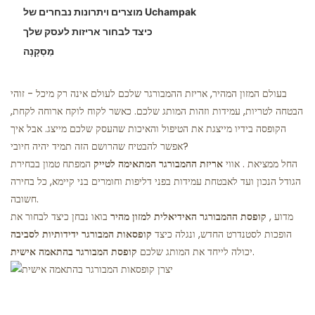
טיפ 2: חומרים חשובים: מעמיקים בקומפוזיציה וביצוע
מוצרים ויתרונות נבחרים של Uchampak
גדלים סטנדרטיים לקופסאות המבורגר
קיבולת יציקה וגמישות מבנית
מסעדות רוחות רפאים
טיפ 3: אטימות לדליפות, עמידות ותכונות מבניות
❖ קרטון לבן / SBS / קרטון
צורות ויתרונות פופולריים של קופסה
גיוון חומרי
כיצד לבחור אריזות לעסק שלך
❖ נייר גלי / נייר גלי מיקרו-גלוט
● איטום בחום וסגירה מאובטחת
גימור והדפסה בהתאמה אישית
מַסְקָנָה
● עמידות לשומן / גריז
❖ חומרים מתכלים / מבוססי עיסת עץ / קופסת המבורגר
סגירה ואטימה מתקדמים
● הרמה ונשיאת עומסים
מתכלה
מחויבות אקולוגית
בעולם המזון המהיר, אריזת ההמבורגר שלכם לעולם אינה רק מיכל - זוהי
❖ טיפולי מחסום וציפויים
● נעילת כפתורים, לשוניות כפתור, עיצוב ללא הדבקה
הבטחה לטריות, עמידות וזהות המותג שלכם. כאשר לקוח לוקח ארוחה לקחת,
הקופסה בידיו מייצגת את הטיפול והאיכות שהעסק שלכם מייצג. אבל איך
● אוורור (אופציונלי)
אפשר להבטיח שהרושם הזה תמיד יהיה חיובי?
● בידוד ושמירת חום
. החל ממציאת
אווי
אריזת ההמבורגר המתאימה לטייק
המפתח טמון בבחירת
הגודל הנכון ועד לאבטחת עמידות בפני דליפות וחומרים בני קיימא, כל בחירה
חשובה.
, מדוע
קופסת ההמבורגר האידיאלית למזון מהיר
בואו נבחן כיצד לבחור את
הופכות לסטנדרט החדש, ונגלה כיצד
קופסאות המבורגר ידידותיות לסביבה
יכולה לייחד את המותג שלכם.
קופסת המבורגר בהתאמה אישית