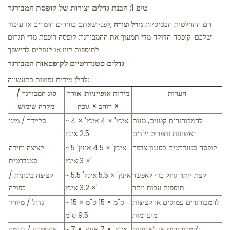
טיפ 1: הבנת גדלים וצורות של קופסת המבורגר
הם ההחלטות הבסיסיות
גודל וצורה
לפני שאתם בוחרים חומרים או עיבוד,
שלכם. קופסה הדוקה מדי תמעוך את ההמבורגר; קופסה רופפת מדי תגרום
לתוספות לזוז או לנוזלים להישפך.
גדלים סטנדרטיים לקופסאות המבורגר
להלן מידות נפוצות בתעשייה:
הערות
מידות אופייניות: אורך
סוג המבורגר /
× רוחב × גובה
מקרה שימוש
להמבורגרים קטנים, מנות
~ 4 אינץ' × 4 אינץ' ×
סליידר / מיני
ראשונות ותפריט ילדים
2.5 אינץ'
קופסה סטנדרטית בסגנון צדפה
~ 5 אינץ' × 4.5 אינץ'
קציצה יחידה
× 3 אינץ'
סטנדרטית
קצת יותר גדול כדי לאפשר
~ 5.5 אינץ' × 5.5 אינץ'
קציצה בינונית /
תוספות עבות יותר
× 3.2 אינץ'
כפולה
להמבורגרים עמוסים או קציצות
~ 15 ס"מ × 15 ס"מ ×
גדול / מיוחד
מוערמות
9.5 ס"מ
להמבורגרים או לארוחות
~ 7 אינץ' × 7 אינץ' ×
אקסטרה / גורמה