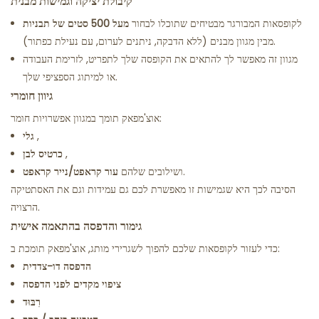
קיבולת יציקה וגמישות מבנית
לקופסאות המבורגר מבטיחים שתוכלו לבחור
מעל 500 סטים של תבניות
מבין מגוון מבנים (ללא הדבקה, ניתנים לערום, עם נעילת כפתור).
מגוון זה מאפשר לך להתאים את הקופסה שלך לתפריט, לזרימת העבודה
או למיתוג הספציפי שלך.
גיוון חומרי
אוצ'מפאק תומך במגוון אפשרויות חומר:
,
גלי
,
כרטיס לבן
ושילובים שלהם.
עור קראפט/נייר קראפט
הסיבה לכך היא שגמישות זו מאפשרת לכם גם עמידות וגם את האסתטיקה
הרצויה.
גימור והדפסה בהתאמה אישית
כדי לעזור לקופסאות שלכם להפוך לשגרירי מותג, אוצ'מפאק תומכת ב:
הדפסה דו-צדדית
ציפוי מקדים לפני הדפסה
רִבּוּד