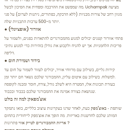
מה שמפשט את ההרכבה ומפחית את הסיכון לכשל. Uchampak מציעה
מגוון רחב של צורות מבניות (ללא הדבקה, כפתורים, ניתנות לערום) על פני
יותר מ-500 ערכות התבניות שלה.
אוורור (אופציונלי)
●
פתחי אוורור קטנים יכולים למנוע מהמבורגרים להתאדות בפנים, ולשמור על
פריכות הלחמניות. אך יש להניח ולקבוע את גודלן בזהירות כדי למנוע נתיבי
דליפה.
בידוד ושמירת חום
●
קירות גליים, בשילוב עם מרווחי אוויר, יכולים לעזור לשמור על חום עד
למשלוח. בשילוב עם איטום עליון, ההמבורגר שלכם נשאר חם יותר זמן.
בעזרת תכונות אלו, המטרה היא לשלב גודל, צורה, חומר ומבנה לקופסה
שנושאת בצורה אמינה את ההמבורגר שלכם בכבוד ובכבוד.
אוצ'מפאק: למה זה בולט
באוצ'מפק
כעת, לאחר שדנו בעקרונות עיצוב כלליים, בואו נתמקד
- שותפת
המותג שלכם לחדשנות באריזות. מה הופך את אוצ'מפק לייחודית בתחום
?
אריזת ההמבורגרים לטייק אווי
פתרונות