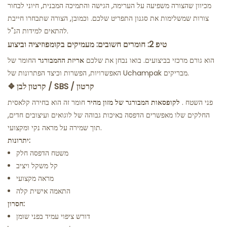
מכיוון שהצורה משפיעה על הערימה, הגישה והתמיכה המבנית, חיוני לבחור
צורות שמשלימות את סגנון התפריט שלכם. וכמובן, הצורה שתבחרו חייבת
להתאים למידות הנ"ל.
טיפ 2: חומרים חשובים: מעמיקים בקומפוזיציה וביצוע
הוא גורם מרכזי בביצועים. בואו נבחן את
שלכם
אריזת ההמבורגר
החומר של
האפשרויות, הפשרות וכיצד הפתרונות של Uchampak מבריקים.
קרטון לבן / SBS / קרטון
❖
. פני השטח
לקופסאות המבורגר של מזון מהיר
חומר זה הוא בחירה קלאסית
החלקים שלו מאפשרים הדפסה באיכות גבוהה של לוגואים ועיצובים חדים,
תוך שמירה על מראה נקי ומקצועי.
יתרונות:
משטח הדפסה חלק
קל משקל ויציב
מראה מקצועי
התאמה אישית קלה
חסרון:
דורש ציפוי עמיד בפני שומן