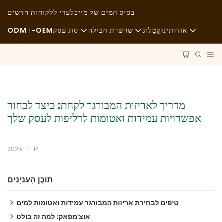
בסיס המים של מיי
בלעדי ללקוחות חדשים
אודותינו
קָטָלוֹג
שרשרת חבילה
סוג עסק
ODM ו-OEM
חֲדָשׁוֹת
חומרי גלם
מזון מהיר
קיימות
הוֹבָלָה
אַגָבִי
מדריך לאריזות המבורגר לקחת: כיצד לבחור 
מקרים
תַהֲלִיך
אוכל משובח
אפשרויות עמידות ואטומות לדליפות לעסק שלך
FAQS
טֶכנוֹלוֹגִיָה
בתי קפה ובתי קפה
בלוג
מִזנוֹן
2025-11-14
משאיות אוכל
תוֹכֶן הָעִניָנִים
מַאֲפִיָה
טיפים לבחירת אריזות המבורגר עמידות ואטומות למים
כף שמנונית
טיפ 1: הבנת גדלים וצורות של קופסת המבורגר
אוצ'מפאק: למה זה בולט