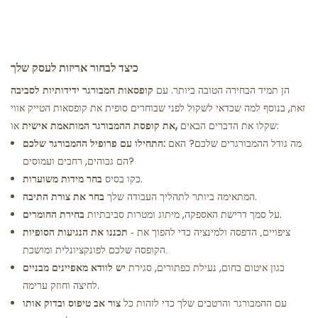
כיצד לבחור אריזות לעסק שלך
הן תמיד הבחירה הטובה ביותר. עם
קופסאות המבורגר ידידותיות לסביבה
זאת, בנוסף למה שכדאי לשקול לפני שבוחרים סופית את קופסאות הטייק אווי
שקלו את הדברים הבאים:
את קופסת ההמבורגר המותאמת אישית,
או
מה גודל ההמבורגרים שלכם? האם
התחילו עם פרופיל ההמבורגר שלכם:
הם גבוהים, רחבים ועמוסים?
כקו בסיס.
בחר מידות משוערות
המתאימה ביותר לתהליך העבודה שלך.
בחר את צורת התיבה
על סמך דרישת האספקה, מיתוג ומטרות סביבתיות.
בחירת החומרים
תכננו את הנגיעות הסופיות
- ציפויים, הדפסה ולמינציה כדי להפוך את
הקופסה שלכם לפונקציונלית ומושכת.
כגון איטום בחום, נעילת כפתורים, סגירת
יש לוודא מאפיינים מבניים
לחיצה וחוזק ערימה.
עם ההמבורגר והרטבים שלך כדי לזהות כל
צור אב טיפוס ובדוק אותו