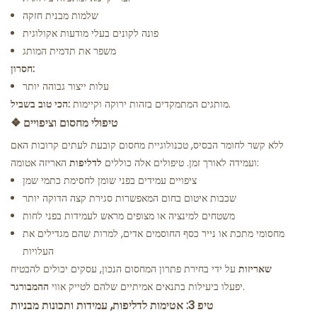
שלמות מבנית חזקה
פונה לקונים בעלי מודעות אקולוגית
משפר את תדמית המותג
חסרון:
עלות ייצור גבוהה יותר
מותגים המתמקדים בזהות ירוקה וקיימות.
הכי טוב בשביל:
טיפולי מחסום וציפויים
❖
ללא קשר לחומר הבסיס, טכנולוגיית מחסום קובעת לעתים קרובות האם
ועמידה לאורך זמן. טיפולים אלה כוללים:
לדליפות
האריזה אטומה
ציפויים עמידים בפני שומן לחסימת כתמי שמן
שכבות איטום בחום המאפשרות סגירת קצה הדוקה יותר
משטחים למינציה או מצופים מראש לעמידות בפני לחות
מחסומי מתכת או נייר כסף החוסמים אדים, למרות שהם מגדילים את
העלויות
שאריזות
על ידי בחירת פתרון המחסום הנכון, עסקים יכולים להבטיח
יפעלו ביעילות בתנאים אמיתיים.
שלהם לטייק אווי
ההמבורגר
טיפ 3: אטימות לדליפות, עמידות ותכונות מבניות