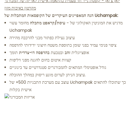
יואן צ'ואן - קופסת נייר חד פעמית בהתאמה אישית לאריזה של המבורגר
מקרטון באיכות מזון
הנה המאפיינים העיקריים של הקופסאות המתכלות של Uchampak:
- מדגיש את המוניטין האקולוגי של
עיסת/קראפט מתכלה
מחומר
עשוי
Uchampak
עיצוב נעילת כפתור מבני להרכבה מהירה
ציפוי פנימי עמיד בפני שומן בתוספת משטח חיצוני ידידותי להדפסה
אופציונלית
זהב
ובטבעת
בהדפסה דו-צדדית
תומך
קצוות איטום בחום להגנה מפני דליפות
גודל אופטימלי המתאים להמבורגרים סטנדרטיים עד בינוניים
עיצוב הניתן לערום מונע ריסוק במהלך ההובלה.
עוצב עם מערכת התבניות 500+ של Uchampak כך שתוכלו להתאים
אישית בקלות