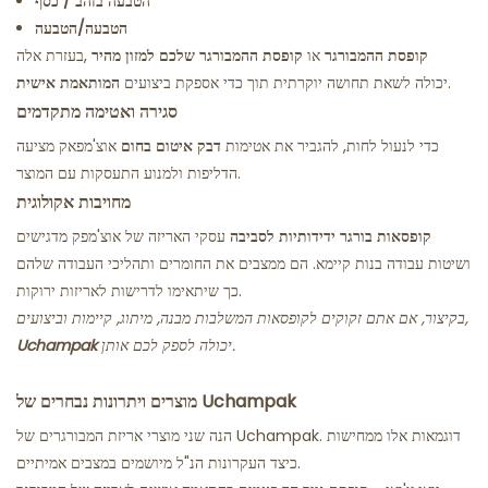
הטבעה בזהב / כסף
הטבעה/הטבעה
קופסת ההמבורגר
או
קופסת ההמבורגר שלכם למזון מהיר
בעזרת אלה,
יכולה לשאת תחושה יוקרתית תוך כדי אספקת ביצועים.
המותאמת אישית
סגירה ואטימה מתקדמים
כדי לנעול לחות, להגביר את אטימות
דבק איטום בחום
אוצ'מפאק מציעה
הדליפות ולמנוע התעסקות עם המוצר.
מחויבות אקולוגית
קופסאות בורגר ידידותיות לסביבה
עסקי האריזה של אוצ'מפק מדגישים
ושיטות עבודה בנות קיימא. הם ממצבים את החומרים ותהליכי העבודה שלהם
כך שיתאימו לדרישות לאריזות ירוקות.
בקיצור, אם אתם זקוקים לקופסאות המשלבות מבנה, מיתוג, קיימות וביצועים,
יכולה לספק לכם אותן.
Uchampak
מוצרים ויתרונות נבחרים של Uchampak
הנה שני מוצרי אריזת המבורגרים של Uchampak. דוגמאות אלו ממחישות
כיצד העקרונות הנ"ל מיושמים במצבים אמיתיים.