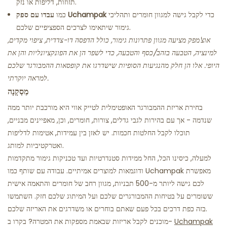
תזוזות, דליפות או נזק.
כדי לקבל גישה למגוון חומרים ותהליכי
Uchampak
כמו
עבדו עם ספק
גימור שיתאימו לצרכים הספציפיים שלכם.
אוצ'מפק מציעה מגוון פתרונות גימור, כולל הדפסה דו-צדדית, ציפוי מקדים,
למינציה, הטבעה בזהב/כסף והטבעה, כדי לשפר הן את הפונקציונליות והן את
היופי. אלו הן חלק מהנגיעות הסופיות שישדרגו את קופסאות ההמבורגר שלכם
למראה יוקרתי.
מַסְקָנָה
בחירת אריזת ההמבורגר האופטימלית לטייק אווי היא מורכבת יותר ממה
שנדמה - אך עם בהירות לגבי גדלים, צורות, חומרים, וכן, מאפיינים מבניים,
תוכלו לקבל החלטות חכמות. יש לאזן בין עמידות, אטימות לדליפות
ואטרקטיביות למותג.
למעלה, כיסינו הכל, החל ממידות סטנדרטיות ועד טכניקות גימור מתקדמות
ודוגמאות למוצרים אמיתיים. עבודה עם שותף כמו Uchampak מאפשרת
לכם גישה ליותר מ-500 תבניות, מגוון רחב של חומרים והתאמה אישית
ששומרים על בטיחות ההמבורגרים שלכם ועל המיתוג שלכם חזק. השתמשו
בזה כפת דרכים בכל פעם שאתם בוחרים או משדרגים את האריזה שלכם.
Uchampak
מוכנים לקבל אריזות שבאמת מספקות את המטרה? בקרו ב-