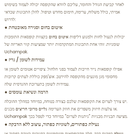
לאחר קביעת הגודל והחומר, עליכם לוודא שהקופסה יכולה לעמוד בשימוש
אמיתי, כולל משלוח, ערימה, חימום מחדש וטיפול. להלן התכונות שכדאי
לדרוש:
איטום בחום וסגירה מאובטחת
●
יכולות לנעול לחות ולמנוע דליפות
איטום בחום
בקצוות
קופסאות התומכות
שומניות. זוהי אחת התכונות המתקדמות יותר שמציעות קווי האריזה של
Uchampak.
עמידות לשומן / גריז
●
אפילו קופסאות נייר חייבות לעמוד בפני חלחול. ציפויים אטומים לשומן או
מחסומי מגן מונעים מהקופסה להירטב. אוצ'מפק כוללת לעתים קרובות
עמידות לשומן בתערובת ההנדסית שלה.
הרמה ונשיאת עומסים
●
יש צורך לערום את הקופסאות שלכם בצורה בטוחה, במיוחד במהלך ההובלה.
או צלעות חיזוק משפרים את חוזק הערימה.
גליים מרובי חריצים
מבנים
Uchampak מציעה תבניות מבניות "ניתנות לערום" במיוחד כדי לטפל בכך.
נעילת כפתורים, לשוניות כפתור, עיצוב ללא הדבקה
●
נעילה,
במקום דבק, חלק מהקופסאות משתמשות בסגירות בצורת כפתור או