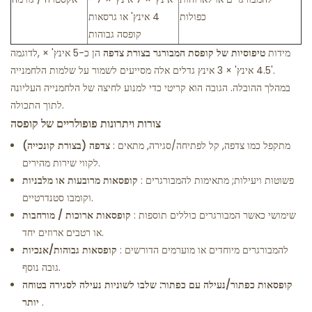
כפולות
4 אינץ' או גרסאות
קופסה גבוהות
מידות
טיפוסיות של קופסת המבורגר בצורת צדפה
הן כ-5 אינץ' ×
לדוגמה,
4.5 אינץ' × 3 אינץ'.
גדלים אלה מסייעים לשמור על שלמות הלחמנייה
במהלך ההובלה. הגובה הוא קריטי כדי למנוע לחיצה של הלחמנייה העליונה
לתוך התכולה.
צורות ויתרונות פופולריים של קופסה
: מתקפל כמו צדפה, קל לפתיחה/סגירה, מתאים
צדפה (בצורת קונכייה)
לקווי שירות מהירים.
: פשוטות ויעילות; מתאימות להמבורגרים
קופסאות מרובעות או מלבניות
וקומבו סטנדרטיים.
: שימושי כאשר המבורגרים כוללים תוספות
קופסאות ארוכות / מורחבות
או רטבים ארוזים יחד.
: להמבורגרים מיוחדים או מוערמים הדורשים
קופסאות גבוהות/אנכיות
גובה נוסף.
קופסאות כפתור/נעילה עם כפתור: שלבו לשוניות נעילה לסגירה בטוחה
.
יותר