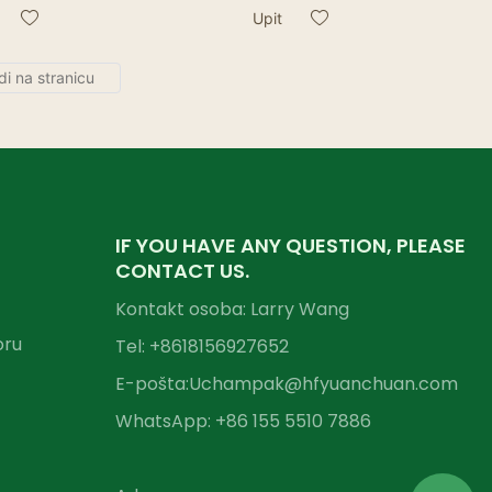
stjenka prilagođeni logotip
Upit
Sve pakiranje 8oz 12oz čaša
s jednom stijenkom
ca s
IF YOU HAVE ANY QUESTION, PLEASE
CONTACT US.
Kontakt osoba: Larry Wang
oru
Tel: +86
18156927652
E-pošta:
Uchampak@hfyuanchuan.com
WhatsApp: +86 155 5510 7886