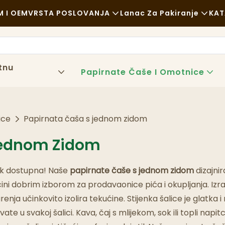
 I OEM
VRSTA POSLOVANJA
Lanac Za Pakiranje
KA
Brza Hrana
Sirovine
Ležerno
Prijevoz
tnu
Papirnate Čaše I Omotnice
Fina Kuhinja
Proces
Kafići I Kafići
Tehnologija
ice
Papirnata čaša s jednom zidom
Švedski Stol
Jednom Zidom
Kamioni S Hranom
jek dostupna! Naše
papirnate čaše s jednom zidom
dizajni
Pekara
 što ih čini dobrim izborom za prodavaonice pića i okupljanj
nja učinkovito izolira tekućine. Stijenka šalice je glatka i n
Loš Restoran
e u svakoj šalici. Kava, čaj s mlijekom, sok ili topli napit