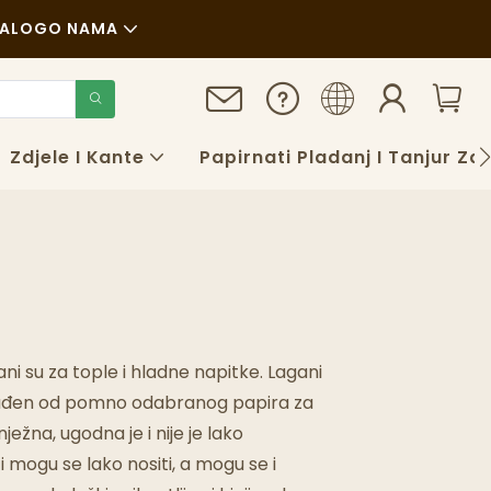
TALOG
O NAMA
Vijesti
Održivost
Zdjele I Kante
Papirnati Pladanj I Tanjur Za
Slučajevi
FAQS
Blog
rani su za tople i hladne napitke. Lagani
a. Izrađen od pomno odabranog papira za
ježna, ugodna je i nije je lako
ci mogu se lako nositi, a mogu se i