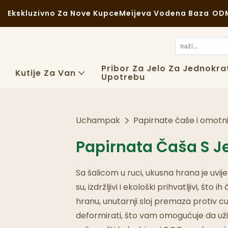
Ekskluzivno Za Nove Kupce
Meijeva Vodena Baza
ODM
Pribor Za Jelo Za Jednokra
Kutije Za Van
Upotrebu
Uchampak
Papirnate čaše i omotn
Papirnata Čaša S 
Sa šalicom u ruci, ukusna hrana je uvi
su, izdržljivi i ekološki prihvatljivi,
hranu, unutarnji sloj premaza protiv cure
deformirati, što vam omogućuje da uživat