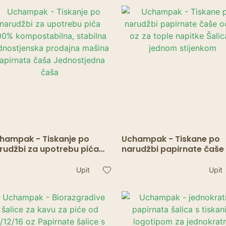
dom i ured | Crtane
papirnate čaše za pse z
djecu <000000> odrasle
hampak - Tiskanje po
Uchampak - Tiskane po
rudžbi za upotrebu pića
narudžbi papirnate čaše
0% kompostabilna,
12 oz za tople napitke Ša
abilna jednostjenska
s jednom stijenkom
Upit
Upit
odajna mašina Papirnata
ša Jednostjedna čaša