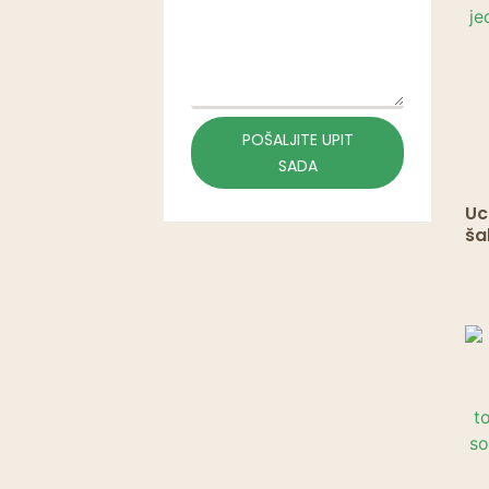
Torbe za šalice
Nepropusni papir
POŠALJITE UPIT
SADA
Uc
ša
8/
je
po
st