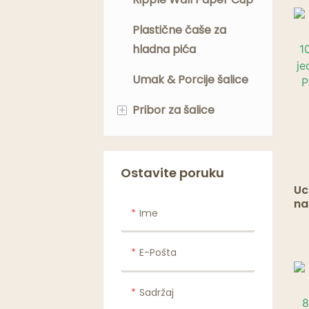
Plastične čaše za
hladna pića
Umak & Porcije šalice
+
Pribor za šalice
Slamke za šalice
Poklopci za šalice
Ostavite poruku
Uc
Mješalice za
na
Ime
10
jednokratnu
st
upotrebu
pr
E-Pošta
ča
Papir za filtriranje
kave
Sadržaj