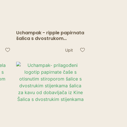
Uchampak - ripple papirnata
šalica s dvostrukom
 PLA
stijenkom za jednokratnu
.
upotrebu. Čaša s jednom
Upit
m
stijenkom