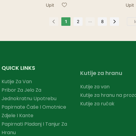
ilagođeni logotip Sve 8oz
šalica s dvostrukim
Upit
Upit
oz Stilsko vremensko
stijenkama Prilagođeni
kiranje Šalica s jednom
logotip Sve 8oz 12oz
...
1
2
8
ijenkom
Vremensko pakiranje Šali
jednom stijenkom
QUICK LINKS
Kutije za hranu
Kutije Za Van
Kutije za van
Pribor Za Jelo Za
Kutije za hranu na proz
Jednokratnu Upotrebu
Kutije za ručak
Papirnate Čaše I Omotnice
Zdjele I Kante
Papirnati Pladanj I Tanjur Za
Hranu