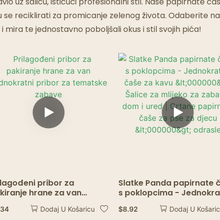
Restorani S Duhovima
o uz šalicu, ističući profesionalni stil. Naše papirnate čaše
se reciklirati za promicanje zelenog života. Odaberite n
i mira te jednostavno poboljšali okus i stil svojih pića!
ilagođeni pribor za
Slatke Panda papirnate 
kiranje hrane za van
s poklopcima - Jednokr
dnokratni pribor za
čaše za kavu <000000>
.34
$
8.92
Dodaj U Košaricu
Dodaj U Košari
matske zabave
Šalice za mlijeko za zaba