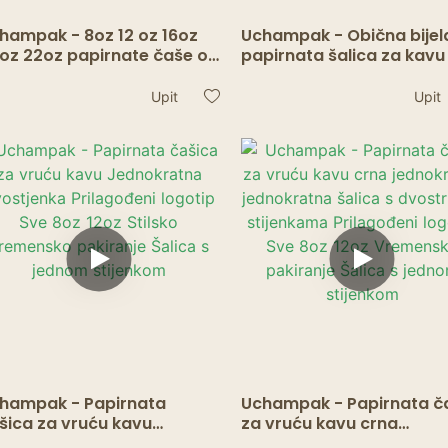
hampak - 8oz 12 oz 16oz
Uchampak - Obična bijel
oz 22oz papirnate čaše od
papirnata šalica za kavu
ćerne trske s
poklopcem Šalica s jed
esvučenom PLA šalicom s
stijenkom
Upit
Upit
ostrukom stijenkom
hampak - Papirnata
Uchampak - Papirnata č
šica za vruću kavu
za vruću kavu crna
dnokratna dvostjenka
jednokratna jednokratna