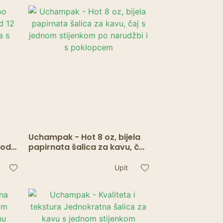
pločice vilice noževe žlice za
a
dječje potrepštine za
tuširanje
Uchampak - Hot 8 oz, bijela
 od
papirnata šalica za kavu, čaj
lica
s jednom stijenkom po
narudžbi i s poklopcem
Upit