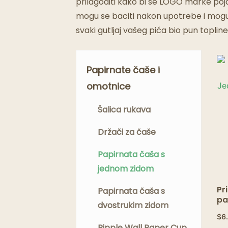
prilagoditi kako bi se LOGO marke pojavi
mogu se baciti nakon upotrebe i mogu 
svaki gutljaj vašeg pića bio pun topline 
Papirnate čaše i
omotnice
Šalica rukava
Držači za čaše
Papirnata čaša s
jednom zidom
Pr
Papirnata čaša s
pa
dvostrukim zidom
Je
$
6
te
Ripple Wall Paper Cup