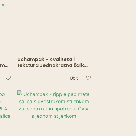
a
Uchampak - Kvaliteta i
im
tekstura Jednokratna šalica
u
za kavu s jednom stijenkom
ću
Upit