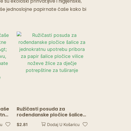
 su ekološki prihvatljive i higijenske,
aše jednoslojne papirnate čaše kako bi
čaše
Ružičasti posuda za
atne
rođendanske pločice šalice
za jednokratnu upotrebu
$
2.81
cu
Dodaj U Košaricu
vu,
pribora za papir šalice