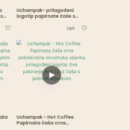
a
Uchampak- prilagođeni
 s
logotip papirnate čaše s
nom
otisnutim stiroporom šalice s
dvostrukim stijenkama
Upit
šalica za kavu od dobavljača
iz Kine Šalica s dvostrukim
stijenkama
aša
Uchampak - Hot Coffee
Papirnata čaša crna
jednokratna dvostruka