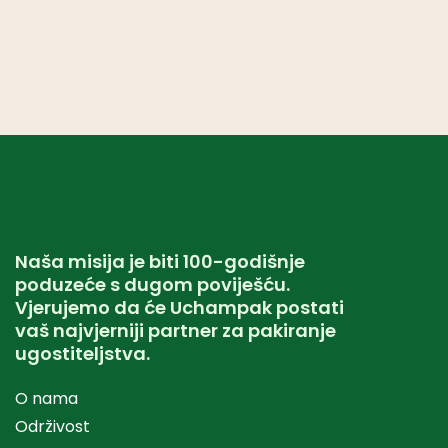
Pr
12
pa
st
Naša misija je biti 100-godišnje
poduzeće s dugom poviješću.
Vjerujemo da će Uchampak postati
vaš najvjerniji partner za pakiranje
ugostiteljstva.
O nama
Održivost