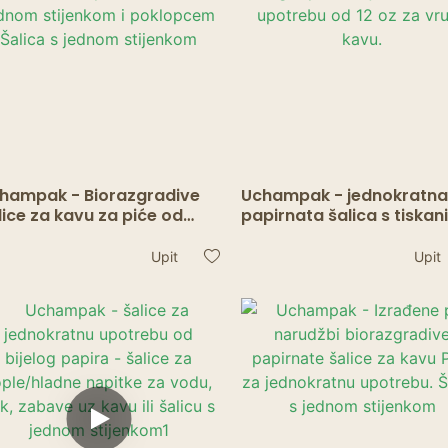
hampak - Biorazgradive
Uchampak - jednokratn
lice za kavu za piće od
papirnata šalica s tiskan
12/16 oz Papirnate šalice s
logotipom za jednokratn
dnom stijenkom i
upotrebu od 12 oz za vru
Upit
Upit
klopcem Šalica s jednom
kavu.
ijenkom