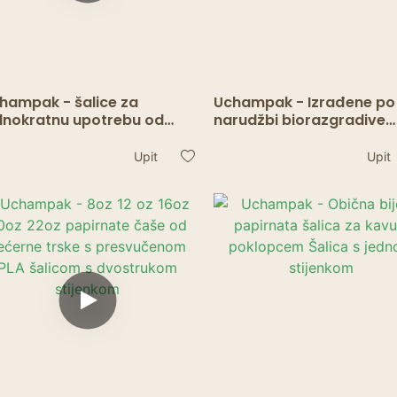
hampak - šalice za
Uchampak - Izrađene po
dnokratnu upotrebu od
narudžbi biorazgradive
jelog papira - šalice za
papirnate šalice za kavu
ple/hladne napitke za
za jednokratnu upotrebu
Upit
Upit
du, sok, zabave uz kavu ili
Šalica s jednom stijenko
licu s jednom stijenkom1