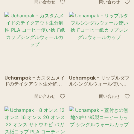
ィー、コーヒー用のホット/
問い合わせ
問い合わせ
コールド飲料カップ シング
ルウォールカップ1
Uchampak - カスタムメイ
Uchampak - リップルダブ
ドのテイクアウト生分解性
ルシングルウォール使い捨
PLA コーヒー使い捨て紙カ
てコーヒー紙カップシング
ップシングルウォールカッ
ルウォールカップ
問い合わせ
問い合わせ
プ