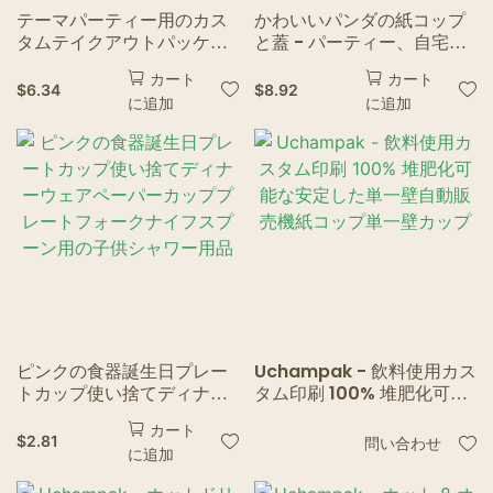
テーマパーティー用のカス
かわいいパンダの紙コップ
タムテイクアウトパッケー
と蓋 - パーティー、自宅、
ジ用品使い捨て食器
オフィス用の使い捨てコー
カート
カート
ヒー<000000>ミルクカッ
$
6.34
$
8.92
に追加
に追加
プ | 子供用漫画紙犬コップ
<000000>大人用
ピンクの食器誕生日プレー
Uchampak - 飲料使用カス
トカップ使い捨てディナー
タム印刷 100% 堆肥化可能
ウェアペーパーカッププレ
な安定した単一壁自動販売
カート
ートフォークナイフスプー
機紙コップ単一壁カップ
$
2.81
問い合わせ
に追加
ン用の子供シャワー用品