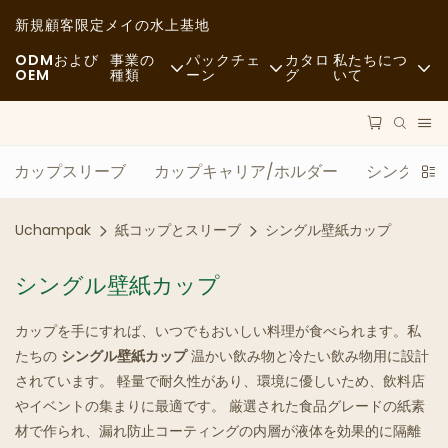
新規顧客限定
メイの水上基地
ODMおよび
事業の
パックチェ
カタロ
私たちにつ
OEM
種類
ーン
グ
いて
ファーストフード
原材料
ニュース
カジュアル
交通機関
持続可能性
カップスリーブ
カップキャリア/ホルダー
シングル壁
高級レストラン
プロセス
事例
Uchampak
紙コップとスリーブ
シングル壁紙カップ
カフェとコーヒーショップ
テクノロジー
FAQS
シングル壁紙カップ
ビュッフェ
ブログ
カップを手にすれば、いつでもおいしい料理が食べられます。私
フードトラック
たちの
シングル壁紙カップ
温かい飲み物と冷たい飲み物用に設計
されています。 軽量で耐久性があり、環境に優しいため、飲料店
ベーカリー
やイベントの集まりに最適です。 厳選された食品グレードの紙素
材で作られ、漏れ防止コーティングの内層が液体を効果的に隔離
グリーススプーン