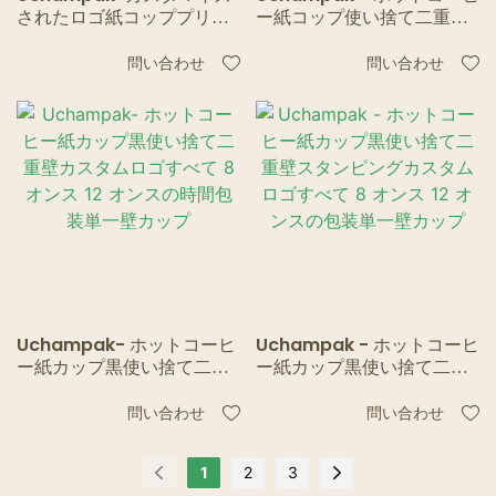
されたロゴ紙コッププリン
ー紙コップ使い捨て二重壁
ト発泡スチロールカップ中
カスタムロゴすべて 8 オン
国サプライヤーからの二重
ス 12 オンススタイル時間包
問い合わせ
問い合わせ
壁コーヒーカップ二重壁カ
装単一壁カップ
ップ
Uchampak- ホットコーヒ
Uchampak - ホットコーヒ
ー紙カップ黒使い捨て二重
ー紙カップ黒使い捨て二重
壁カスタムロゴすべて 8 オ
壁スタンピングカスタムロ
ンス 12 オンスの時間包装単
ゴすべて 8 オンス 12 オンス
問い合わせ
問い合わせ
一壁カップ
の包装単一壁カップ
1
2
3