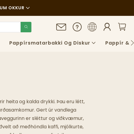
UM OKKUR
ir
fbærni
Pappírsmatarbakki Og Diskur
Pappír & 
S
g
ir heita og kalda drykki. Þau eru létt,
ðburðasamkomur. Gert úr vandlega
aveggurinn er sléttur og viðkvæmur,
uðvelt að meðhöndla kaffi, mjólkurte,