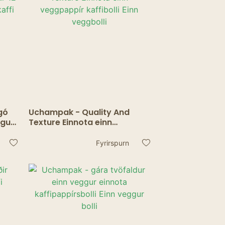
gó
Uchampak - Quality And
ggur
Texture Einnota einn
itt
veggpappír kaffibolli Einn
veggbolli
Fyrirspurn