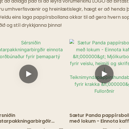
Veitingastaðir Með Draugum
ægt að aðlaga það til að leyfa vörumerkinu LOGO að birtas
 eru umhverfisvænir og hreinlætislegir, hægt er að henda
. Veldu eins laga pappírsbollana okkar til að gera hvern s
ð og stíl drykkjanna þinna!
rsniðin
Sætur Panda pappírsbol
tarpakkningarbirgðir
með lokum - Einnota kaff
nnota borðbúnaður fyrir
<000000> Mjólkurbollar f