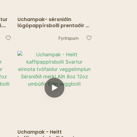
tur
Uchampak- sérsniðin
i.
lógópappírsbolli prentaðir úr
frauðplastbollar tvöfaldur
veggur kaffibolli frá birgjum í
Fyrirspurn
Kína Tvöfaldur veggbolli
Uchampak - Heitt