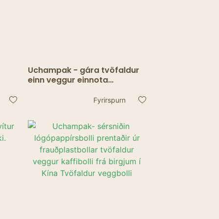
r
Uchampak - gára tvöfaldur
einn veggur einnota
kaffipappírsbolli Einn veggur
bolli
Fyrirspurn