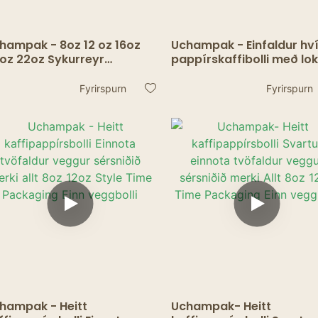
hampak - 8oz 12 oz 16oz
Uchampak - Einfaldur hví
oz 22oz Sykurreyr
pappírskaffibolli með lok
gasse pappírsbolli með
Einfaldur veggbolli.
A húðuðum tvöföldum
Fyrirspurn
Fyrirspurn
gg bolla
hampak - Heitt
Uchampak- Heitt