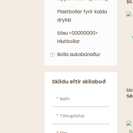
$
6
þe
Plastbollar fyrir kalda
drykki
Sósu <00000000>
Hlutbollar
+
Bolla aukabúnaður
Bikarstrá
Bollalok
Skildu eftir skilaboð
Uc
Einnota hrærivélar
Sé
Nafn
ro
Kaffi síupappír
ve
Ei
Tölvupóstur
Töskur fyrir bolla
Lekaþolinn pappír
Efni.