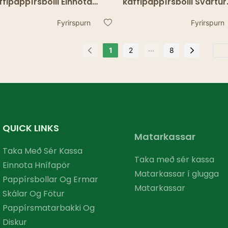
ffipappírsbolli Einnota
kaffipappírsbolli Svartur
öfaldur veggur sérsniðið
einnota tvöfaldur veggu
rki allt 8oz 12oz Style Time
sérsniðið merki Allt 8oz 1
Fyrirspurn
Fyrirspurn
ckaging Einn veggbolli
Time Packaging Einn
veggbolli
...
1
2
8
QUICK LINKS
Matarkassar
Taka Með Sér Kassa
Taka með sér kassa
Einnota Hnífapör
Matarkassar í glugga
Pappírsbollar Og Ermar
Matarkassar
Skálar Og Fötur
Pappírsmatarbakki Og
Diskur