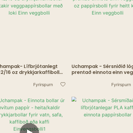
hampak- Lífbrjótanlegt
Uchampak - Sérsniðið ló
12/16 oz drykkjarkaffibollar
prentað einnota einn ve
akir veggpappírsbollar
12 oz pappírsbolli fyrir he
ð loki Einn veggbolli
kaffi Einn veggbolli
Fyrirspurn
Fyrirspurn