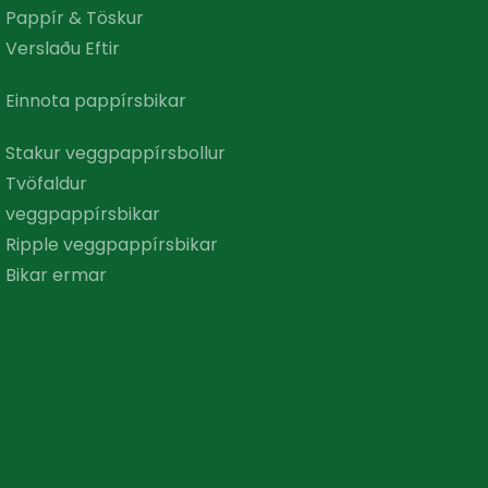
Pappír & Töskur
Verslaðu Eftir
Einnota pappírsbikar
Stakur veggpappírsbollur
Tvöfaldur
veggpappírsbikar
Ripple veggpappírsbikar
Bikar ermar