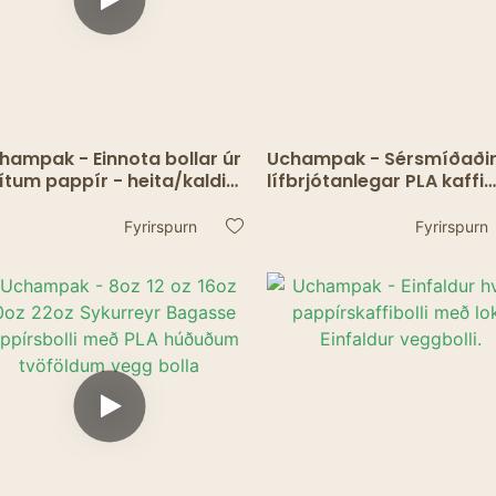
hampak - Einnota bollar úr
Uchampak - Sérsmíðaði
ítum pappír - heita/kaldir
lífbrjótanlegar PLA kaffi
ykkjarbollar fyrir vatn,
einnota pappírsbollar
fa, kaffiboð eða kaffi
Fyrirspurn
Fyrirspurn
nveggsbolli1