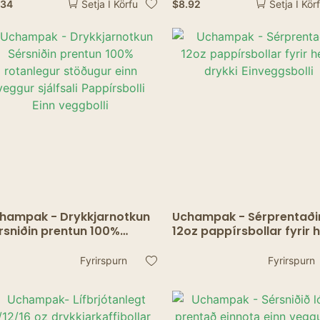
.34
$
8.92
Setja Í Körfu
Setja Í Kör
mapartý
veislu, heimili og skrifstof
Teiknimyndapappírshun
ollar fyrir krakka <0000
Fullorðnir
hampak - Drykkjarnotkun
Uchampak - Sérprentaði
rsniðin prentun 100%
12oz pappírsbollar fyrir 
tanlegur stöðugur einn
drykki Einveggsbolli
ggur sjálfsali Pappírsbolli
Fyrirspurn
Fyrirspurn
nn veggbolli