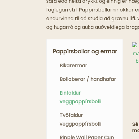
safa eða heita drykki, og einnig er h
faglegan stíl. Pappírsbollarnir okkar
endurvinna til að stuðla að grænu lífi
og hugarró og auka auðveldlega bragði
Pappírsbollar og ermar
Bikarermar
Bollaberar / handhafar
Einfaldur
veggpappírsbolli
Tvöfaldur
veggpappírsbolli
Sé
ma
ei
Ripple Wall Paper Cup