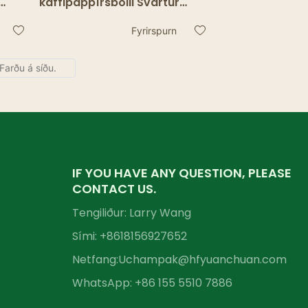
kaffipappírsbolli Svartur
r
einnota tvöfaldur
2oz
veggstimplun Sérsniðið
Fyrirspurn
merki Allt 8oz 12oz umbúðir
Einn veggbolli
IF YOU HAVE ANY QUESTION, PLEASE
CONTACT US.
Tengiliður: Larry Wang
Sími: +86
18156927652
Netfang:
Uchampak@hfyuanchuan.com
WhatsApp: +86 155 5510 7886