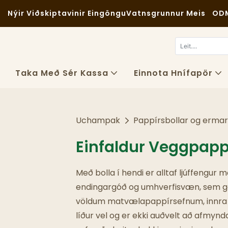
Nýir Viðskiptavinir Eingöngu
Vatnsgrunnur Meis
OD
Taka Með Sér Kassa
Einnota Hnífapör
Uchampak
Pappírsbollar og erma
Einfaldur Veggpappí
Með bolla í hendi er alltaf ljúffengur 
endingargóð og umhverfisvæn, sem ger
völdum matvælapappírsefnum, innra la
líður vel og er ekki auðvelt að afmynd