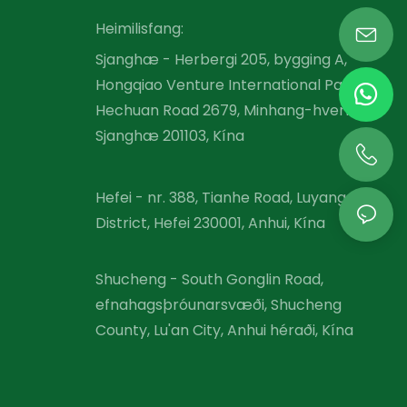
Heimilisfang:
Sjanghæ - Herbergi 205, bygging A,
Hongqiao Venture International Park,
Hechuan Road 2679, Minhang-hverfið,
Sjanghæ 201103, Kína
Hefei - nr. 388, Tianhe Road, Luyang
District, Hefei 230001, Anhui, Kína
Shucheng - South Gonglin Road,
efnahagsþróunarsvæði, Shucheng
County, Lu'an City, Anhui héraði, Kína