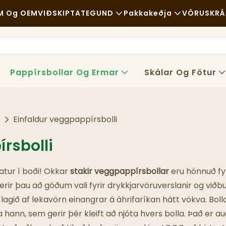
M Og OEM
VIÐSKIPTATEGUND
Pakkakeðja
VÖRUSKRÁ
Skyndibiti
Hráefni
Frétt
Frjálslegur
Samgöngur
Sjál
Pappírsbollar Og Ermar
Skálar Og Fötur
Fínn Veitingastaður
Ferli
Mál
Kaffihús Og Kaffihús
Tækni
FAQ
r
Einfaldur veggpappírsbolli
Hlaðborð
Blog
rsbolli
Matarbílar
matur í boði! Okkar
stakir veggpappírsbollar
eru hönnuð fyr
Bakarí
ir þau að góðum vali fyrir drykkjarvöruverslanir og vi
gið af lekavörn einangrar á áhrifaríkan hátt vökva. Boll
Feiti Skeið
a hann, sem gerir þér kleift að njóta hvers bolla. Það er a