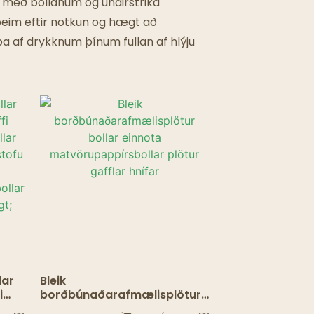
t með bollanum og undirstrika
 þeim eftir notkun og hægt að
opa af drykknum þínum fullan af hlýju
lar
Bleik
i
borðbúnaðarafmælisplötur
yrir
bollar einnota