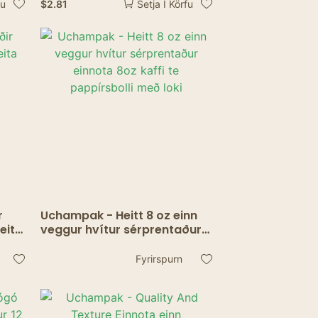
$
2.81
fu
Setja Í Körfu
u |
matvörupappírsbollar plötur
dab
gafflar hnífar
00>
r
Uchampak - Heitt 8 oz einn
heita
veggur hvítur sérprentaður
einnota 8oz kaffi te
pappírsbolli með loki
Fyrirspurn