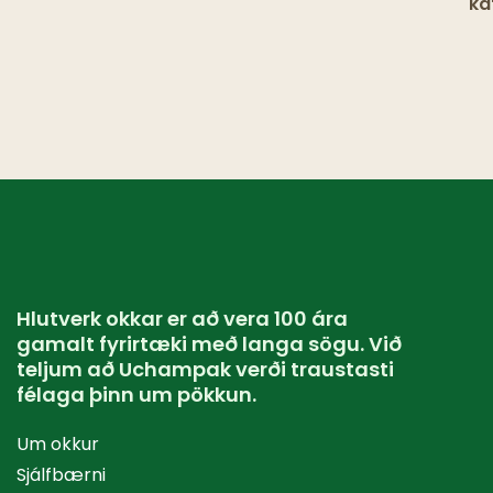
ka
tv
me
Pa
Hlutverk okkar er að vera 100 ára
gamalt fyrirtæki með langa sögu. Við
teljum að Uchampak verði traustasti
félaga þinn um pökkun.
Um okkur
Sjálfbærni