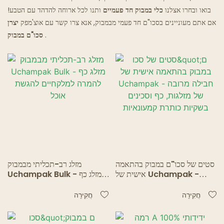
בואו ובחרו אצלנו
כלי במבוק חד פעמיים
ותנו לכל ארוחה להדהד עם הטבע!
מסעדות רוחות רפאים
אם אתם מעוניינים בסכו"ם חד פעמי מבמבוק, אנא צרו קשר עם אוצ'מפק
יצרן
.
סכו"ם במבוק
סטים של סכו"ם במבוק בהתאמה
מזלג רב-תכליתי מבמבוק
אישית של Uchampak -
Uchampak Bulk - מזלג כף
חבילה מרובה של מזלגות, כף
להמרה למלקחיים להגשת אוכל
וסכינים בשקיות כותרת
חֲקִירָה
חֲקִירָה
קמעונאיות