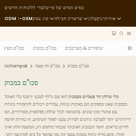
בסיס המים של מיי
בלעדי ללקוחות חדשים
אודותינו
קָטָלוֹג
שרשרת חבילה
סוג עסק
ODM ו-OEM
חֲדָשׁוֹת
חומרי גלם
מזון מהיר
שיפודים & מערבבים
סכו"ם במבוק
סכו"ם מעץ
קיימות
הוֹבָלָה
אַגָבִי
מקרים
תַהֲלִיך
אוכל משובח
סכו"ם במבוק
סכו"ם חד פעמי
Uchampak
FAQS
טֶכנוֹלוֹגִיָה
בתי קפה ובתי קפה
סכו"ם במבוק
בלוג
מִזנוֹן
כלי שולחן חד פעמיים מבמבוק
הוא שם נרדף לטבעי ורענן! כלי האוכל
מבמבוק שאנו מספקים הם באיכות גבוהה, עמידים ויכולים להתמודד בקלות
משאיות אוכל
עם אתגרי מזון שונים. בהשוואה לכלי שולחן מפלסטיק מסורתיים, הם
מַאֲפִיָה
ידידותיים יותר לסביבה וניתנים לפירוק טבעי לאחר השימוש, וזו בחירה חדשה
לחיים בריאים. חומר הבמבוק האיכותי שנבחר מלוטש דק, המשטח חלק ואינו
כף שמנונית
חודר, והוא מדיף ניחוח במבוק טבעי קל, מה שהופך כל ביס למרגיעה יותר.