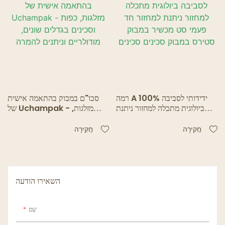
רמה A 100% ידידותי לסביבה
סכו"ם במבוק בהתאמה אישית
ביולוגית מתכלה למחזור ניתנת
של Uchampak - מזלגות,
למחזור חד פעמי סט מכשיר
כפות וסכינים בגדלים שונים,
במבוק סטירס במבוק סכינים
מודולריים וניתנים להמרה
חֲקִירָה
חֲקִירָה
סכינים
השאירו הודעה
שֵׁם