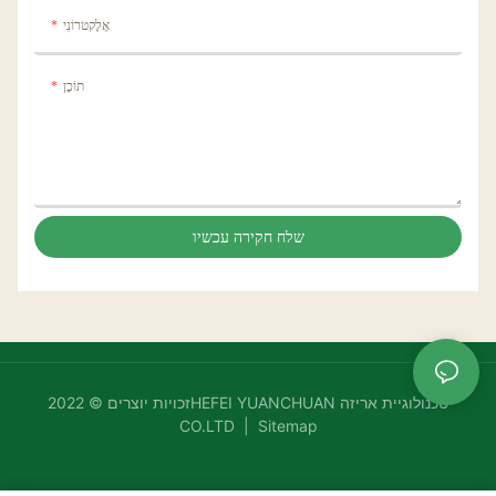
אֶלֶקטרוֹנִי
תוֹכֶן
שלח חקירה עכשיו
זכויות יוצרים © 2022HEFEI YUANCHUAN טכנולוגיית אריזה
CO.LTD |
Sitemap