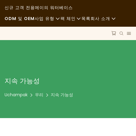
신규 고객 전용
메이의 워터베이스
ODM 및 OEM
사업 유형
팩 체인
목록
회사 소개
패스트푸드
원자재
소식
평상복
운송
지속가능성
고급 요리
프로세스
사례
카페와 커피숍
기술
FAQS
지속 가능성
타격
블로그
Uchampak
우리
지속 가능성
푸드트럭
빵집
불결한 싸구려 식당