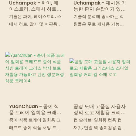
Uchampak - 파이, 페
Uchampak - 재사용 가
이스트리, 스매시 하트,
능한 판지 손잡이가 있는
딸기 및 머핀용 창 & 접
뜨거운 음료를 가져가는
기술은 파이, 페이스트리, 스
기술적 분석에 종사하는 직
이식 팩
판지 종이컵 캐리어로 커
매시 하트, 딸기 및 머핀용
원들은 주로 재사용 가능한
피 홀더 이동 가능
Windows가 포함된 베이커
판지 손잡이가 있는 뜨거운
리 상자 케이크 상자 쿠키 상
음료 판지 종이컵 캐리어를
자 제조에 필수적입니다. 여
커피 홀더로 가져가서 찻잔
러 세대에 걸쳐 업그레이드
홀더로 보다 효율적인 방법
된 후 최신 제품은 종이 상자
으로 제조하기 위한 기술을
및 기타 분야에서 더 광범위
성공적으로 업그레이드했습
하게 사용되는 것으로 입증
니다. 종이컵과 같은 분야
되었습니다. 전지
YuanChuan - 종이 식
공장 도매 고품질 사용자
품 트레이 일회용 크래프
정의 로고 재활용 크리스
트 종이 식품 서빙 트레
마스 스타일 일회용 커피
종이 식품 트레이 일회용 크
컵 슬리브, 일회용 컵용 컵
이 그리스 방지 보트 재
컵 소매 로고
래프트 종이 식품 서빙 트레
재킷, 단일 벽 종이컵용 컵
활용 가능하고 완전 생분
이 그리스 방지 보트 재활용
칼라, 종이 자프 등으로 알려