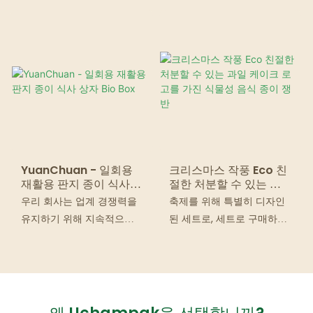
해성 식품 트레이4
가능 및 완전 생분해 성 고급
진 커피 종이컵 슬리브
제조 기술과 절묘한 가공 장
인 정신, 안정적인 성능, 고
품질, 우수한 품질을 사용하
여 업계에서 좋은 평판과 인
기를 누리고 있습니다.
YuanChuan - 일회용
크리스마스 작풍 Eco 친
재활용 판지 종이 식사
절한 처분할 수 있는 과
상자 Bio Box
일 케이크 로고를 가진
우리 회사는 업계 경쟁력을
축제를 위해 특별히 디자인
식물성 음식 종이 쟁반
유지하기 위해 지속적으로
된 세트로, 세트로 구매하거
기술 혁신 역량을 향상시켜
나 개별적으로 구매하실 수
왔습니다.
있습니다. 색상 패턴과 크기
를 사용자 정의할 수 있습니
다. 원재료, 제품재료 등의
출처