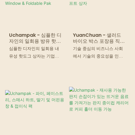
Uchampak - 심플한 디
YuanChuan - 샐러드
자인의 일회용 방유 핫도
바이오 박스 포장용 직사
그 상자 Window &
각형 적층 크라프트 상자
심플한 디자인의 일회용 내
기술 중심의 비즈니스 사회
Foldable Pak
유성 핫도그 상자는 기업의
에서 기술의 중요성을 인식
발전을 촉진하고, 새로운 시
하면서 우리는 현재 사용되
장을 개척하며, 치열한 경쟁
는 기술에 몇 가지 혁신과 개
환경에서 두각을 나타내며
선을 이루어냈습니다. 현재
업계 리더가 될 수 있습니다.
당사에서는 제조 공정에 첨
단 기술을 적용하고 있습니
다.