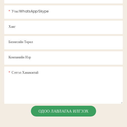
Сүнсний Ресторанууд
Утас/WhatsApp/Skype
Хаяг
Бизнесийн Төрөл
Компанийн Нэр
Сэтгэл Ханамжтай
ОДОО ЛАВЛАГАА ИЛГЭЭХ