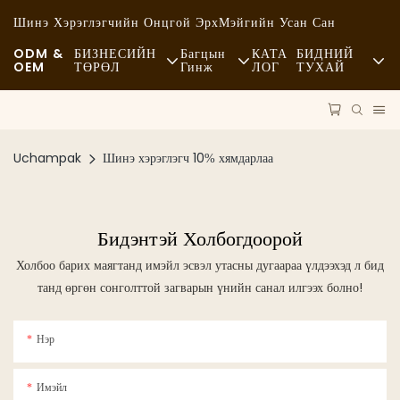
Шинэ Хэрэглэгчийн Онцгой Эрх
Мэйгийн Усан Сан
ODM &
БИЗНЕСИЙН
Багцын
КАТА
БИДНИЙ
OEM
ТӨРӨЛ
Гинж
ЛОГ
ТУХАЙ
Түргэн Хоол
Түүхий Эд
Мэдээ
Энгийн
Тээвэр
Тогтвортой Байдал
Uchampak
Шинэ хэрэглэгч 10% хямдарлаа
Тансаг Зэрэглэлийн Хоолны Газар
Процесс
Тохиолдлууд
Кафе Болон Кофе Шопууд
Технологи
FAQS
Бидэнтэй Холбогдоорой
Холбоо барих маягтанд имэйл эсвэл утасны дугаараа үлдээхэд л бид
Буфет
Блог
танд өргөн сонголттой загварын үнийн санал илгээх болно!
Хоолны Ачааны Машинууд
Нэр
Талх Нарийн Боовны Газар
Имэйл
Тослог Халбага