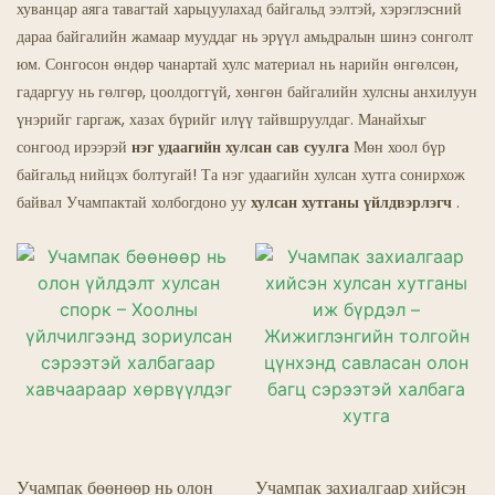
хуванцар аяга тавагтай харьцуулахад байгальд ээлтэй, хэрэглэсний
дараа байгалийн жамаар мууддаг нь эрүүл амьдралын шинэ сонголт
Сүнсний Ресторанууд
юм. Сонгосон өндөр чанартай хулс материал нь нарийн өнгөлсөн,
гадаргуу нь гөлгөр, цоолдоггүй, хөнгөн байгалийн хулсны анхилуун
үнэрийг гаргаж, хазах бүрийг илүү тайвшруулдаг. Манайхыг
сонгоод ирээрэй
нэг удаагийн хулсан сав суулга
Мөн хоол бүр
байгальд нийцэх болтугай! Та нэг удаагийн хулсан хутга сонирхож
байвал Учампактай холбогдоно уу
хулсан хутганы үйлдвэрлэгч
.
Учампак бөөнөөр нь олон
Учампак захиалгаар хийсэн