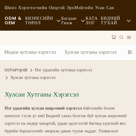
Шинэ Хэрэглэгчийн Онцгой Эрх
Мэйгийн Усан Сан
ODM &
БИЗНЕСИЙН
Багцын
КАТА
БИДНИЙ
OEM
ТӨРӨЛ
Гинж
ЛОГ
ТУХАЙ
Түргэн Хоол
Түүхий Эд
Мэдээ
Энгийн
Тээвэр
Тогтвортой Байдал
Модон хутганы хэрэгсэл
Хулсан хутганы хэрэгсэл
Шорл
Тансаг Зэрэглэлийн Хоолны Газар
Процесс
Тохиолдлууд
Uchampak
Нэг удаагийн хутганы хэрэгсэл
Кафе Болон Кофе Шопууд
Технологи
FAQS
Хулсан хутганы хэрэгсэл
Буфет
Блог
Хулсан Хутганы Хэрэгсэл
Хоолны Ачааны Машинууд
Нэг удаагийн хулсан ширээний хэрэгсэл
байгалийн болон
шинэлэг гэсэн үг юм! Бидний санал болгож буй хулсан ширээний
Талх Нарийн Боовны Газар
хэрэгсэл нь өндөр чанартай, удаан эдэлгээтэй бөгөөд хүнсний янз
бүрийн бэрхшээлийг амархан даван туулж чаддаг. Уламжлалт
Тослог Халбага