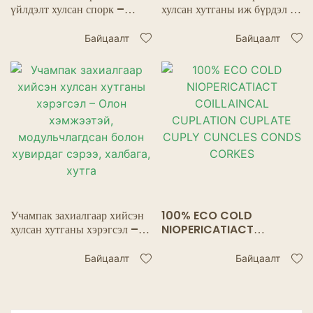
үйлдэлт хулсан спорк –
хулсан хутганы иж бүрдэл –
Хоолны үйлчилгээнд
Жижиглэнгийн толгойн
зориулсан сэрээтэй
цүнхэнд савласан олон багц
Байцаалт
Байцаалт
халбагаар хавчаараар
сэрээтэй халбага хутга
хөрвүүлдэг
Учампак захиалгаар хийсэн
100% ECO COLD
хулсан хутганы хэрэгсэл –
NIOPERICATIACT
Олон хэмжээтэй,
COILLAINCAL CUPLATION
модульчлагдсан болон
CUPLATE CUPLY
Байцаалт
Байцаалт
хувирдаг сэрээ, халбага,
CUNCLES CONDS
хутга
CORKES