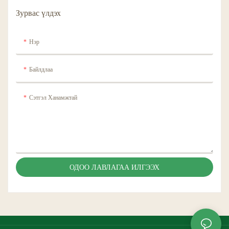
Зурвас үлдэх
Нэр
Байлдлаа
Сэтгэл Ханамжтай
ОДОО ЛАВЛАГАА ИЛГЭЭХ