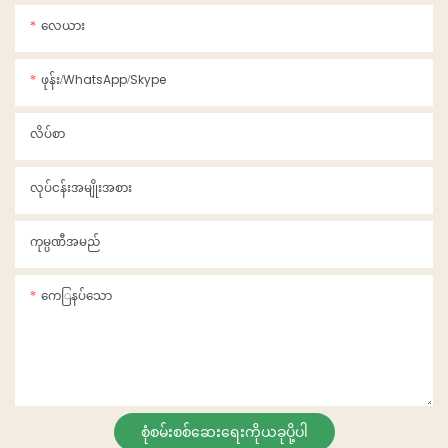
လေယား
တစ္ဆေစားသောက်ဆိုင်များ
ဖုန်း/WhatsApp/Skype
လိပ်စာ
လုပ်ငန်းအမျိုးအစား
ကုမ္ပဏီအမည်
ကေြနပ်သော
စုံစမ်းစစ်ဆေးရေးကိုယခုပို့ပါ