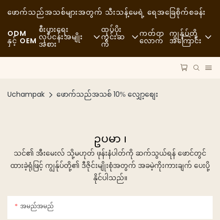
ဖောက်သည်အသစ်များအတွက် သီးသန့်
မေရဲ့ ရေအခြေစိုက်စခန်း
စီးပွားရေး
ထုပ်ပိုး
ODM
ကတ်တ
ကျွန်ုပ်တို့
လုပ်ငန်းအမျိုး
ကွင်းဆ
နှင့် OEM
လောက်
အကြောင်း
အစား
က်
အမြန်ပြင်အစားအစာ
ကုန်ကြမ်းပစ္စည်းများ
သတင်းများ
ပေါ့ပေါ့ပါးပါး
သယ်ယူပို့ဆောင်ရေး
ရေရှည်တည်တံ့ခိုင်မြဲမှ
Uchampak
ဖောက်သည်အသစ် 10% လျှော့စျေး
အဆင့်မြင့်စားသောက်ဆိုင်
လုပ်ငန်းစဉ်
ဖြစ်ရပ်များ
ကော်ဖီဆိုင်များနှင့် ကော်ဖီဆိုင်များ
နည်းပညာ
FAQS
ဥပမာ ၊
ဘူဖေး
ဘလော့ဂ်
သင်၏ အီးမေးလ် သို့မဟုတ် ဖုန်းနံပါတ်ကို ဆက်သွယ်ရန် ဖောင်တွင်
ထားခဲ့ရုံဖြင့် ကျွန်ုပ်တို့၏ ဒီဇိုင်းမျိုးစုံအတွက် အခမဲ့ကိုးကားချက် ပေးပို့
အစားအသောက်ထရပ်ကားများ
နိုင်ပါသည်။
မုန့်ဖုတ်ဆိုင်
အမည်အမည်
အဆီပြန်တဲ့ဇွန်း