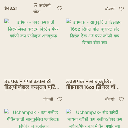
पॉपकॉर्न चिकन नगेट्स
कप स्लीव्ह
कार्टमध्ये
तळलेले चिकन बॉक्स घ्या
$
43.21
चौकशी
जोडा
उचंपक - पेपर कपसाठी
उचम्पक - सानुकूलित
डिस्पोजेबल कस्टम प्रिंटेड
डिझाइन 16oz सिंगल वॉल
पेपर कॉफी कप स्लीव्हज
क्राफ्ट हॉट ड्रिंक टेक अवे
अनग्रुप्ड
पेपर कॉफी कप सिंगल वॉल
चौकशी
चौकशी
कप