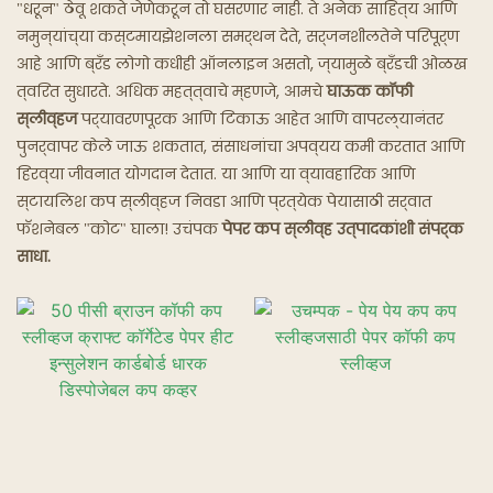
"धरून" ठेवू शकते जेणेकरून तो घसरणार नाही. ते अनेक साहित्य आणि
नमुन्यांच्या कस्टमायझेशनला समर्थन देते, सर्जनशीलतेने परिपूर्ण
भूत रेस्टॉरंट्स
आहे आणि ब्रँड लोगो कधीही ऑनलाइन असतो, ज्यामुळे ब्रँडची ओळख
त्वरित सुधारते. अधिक महत्त्वाचे म्हणजे, आमचे
घाऊक
कॉफी
स्लीव्हज
पर्यावरणपूरक आणि टिकाऊ आहेत आणि वापरल्यानंतर
पुनर्वापर केले जाऊ शकतात, संसाधनांचा अपव्यय कमी करतात आणि
हिरव्या जीवनात योगदान देतात. या आणि या व्यावहारिक आणि
स्टायलिश कप स्लीव्हज निवडा आणि प्रत्येक पेयासाठी सर्वात
फॅशनेबल "कोट" घाला! उचंपक
पेपर कप स्लीव्ह उत्पादकांशी संपर्क
साधा.