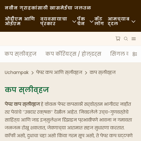
नवीन ग्राहकांसाठी खास
मेईचा जलतळ
ओडीएम आणि
व्यवसायाचा
पॅक
कॅट
आमच्याब
ओईएम
प्रकार
चेन
लॉग
द्दल
फास्ट फूड
कच्चा माल
बातम्या
अनौपचारिक
वाहतूक
शाश्वतता
कप स्लीव्हज
कप कॅरियर्स / होल्डर्स
सिंगल वॉल प
उत्तम जेवण
प्रक्रिया
प्रकरणे
Uchampak
पेपर कप आणि स्लीव्हज
कप स्लीव्हज
कॅफे आणि कॉफी शॉप्स
तंत्रज्ञान
FAQS
कप स्लीव्हज
बुफे
ब्लॉग
पेपर कप स्लीव्हज
हे केवळ पेपर कपसाठी सर्वोत्तम भागीदार नाहीत
फूड ट्रक्स
तर पेयांचे "उबदार रक्षक" देखील आहेत. निवडलेले उच्च-गुणवत्तेचे
साहित्य आणि जाड इन्सुलेशन डिझाइन प्रभावीपणे भावना न गमावता
बेकरी
जळजळ रोखू शकतात, जेवणाच्या आरामात सहज सुधारणा करतात.
कॉफी असो, दुधाचा चहा असो किंवा गरम सूप असो, ते पेपर कप घट्टपणे
तेलकट चमचा