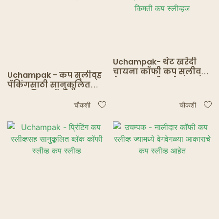
Uchampak- थेट खरेदी
चायना कॉफी कप स्लीव्ह/
Uchampak - कप स्लीव्ह
पेपर कप मशीन/पेपर कप
पॅकिंगसाठी सानुकूलित
मेकिंग मशीनच्या किमती
प्लास्टिक कॉफी कप
कप स्लीव्हज
स्लीव्हज
चौकशी
चौकशी