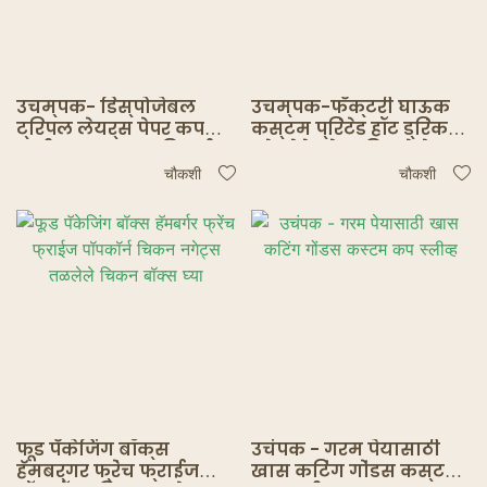
उचम्पक- डिस्पोजेबल
उचम्पक-फॅक्टरी घाऊक
ट्रिपल लेयर्स पेपर कप
कस्टम प्रिंटेड हॉट ड्रिंक
स्लीव्हज कस्टम डिझाईन
कोरुगेटेड पेपर डिस्पोजेबल
आणि कोल्ड इन्सुलेटर
पेपर कॉफी कप स्लीव्ह
चौकशी
चौकशी
कंपोस्टेबल पॅकेजिंग कप
स्लीव्ह
फूड पॅकेजिंग बॉक्स
उचंपक - गरम पेयासाठी
हॅमबर्गर फ्रेंच फ्राईज
खास कटिंग गोंडस कस्टम