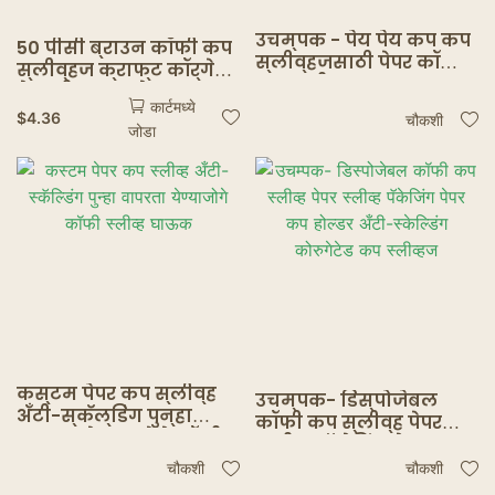
उचम्पक - पेय पेय कप कप
50 पीसी ब्राउन कॉफी कप
स्लीव्हजसाठी पेपर कॉफी
स्लीव्हज क्राफ्ट कॉर्गेटेड
कप स्लीव्हज
पेपर हीट इन्सुलेशन
कार्टमध्ये
कार्डबोर्ड धारक
$
4.36
चौकशी
जोडा
डिस्पोजेबल कप कव्हर
कस्टम पेपर कप स्लीव्ह
उचम्पक- डिस्पोजेबल
अँटी-स्कॅल्डिंग पुन्हा
कॉफी कप स्लीव्ह पेपर
वापरता येण्याजोगे कॉफी
स्लीव्ह पॅकेजिंग पेपर कप
स्लीव्ह घाऊक
होल्डर अँटी-स्केल्डिंग
चौकशी
चौकशी
कोरुगेटेड कप स्लीव्हज