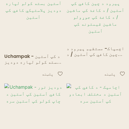
اچمپاک- مستقیم پیرود د
چین کافي کپ آستین / د
Uchampak - د کپ آستین
کاغذ کپ ماشین / د کاغذ
بسته کولو لپاره دودیز
کپ جوړولو ماشین
پلاستيکي کافي کپ آستین
قیمتونه کپ آستین
پلټنه
پلټنه