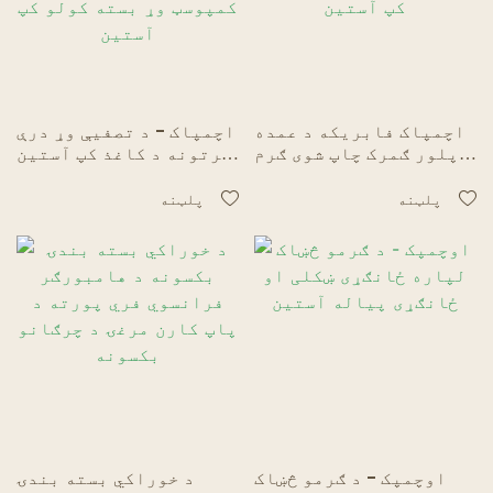
اچمپاک فابریکه د عمده
اچمپاک - د تصفیې وړ درې
پلور ګمرک چاپ شوی ګرم
پرتونه د کاغذ کپ آستین
څښاک کورګیډ کاغذ د
دودیز ډیزاین او سړې
ضایع کیدو وړ کاغذ کافي
انسولټرونه د کمپوسټ وړ
پلټنه
پلټنه
کپ آستین
بسته کولو کپ آستین
اوچمپک - د ګرمو څښاک
د خوراکي بسته بندۍ