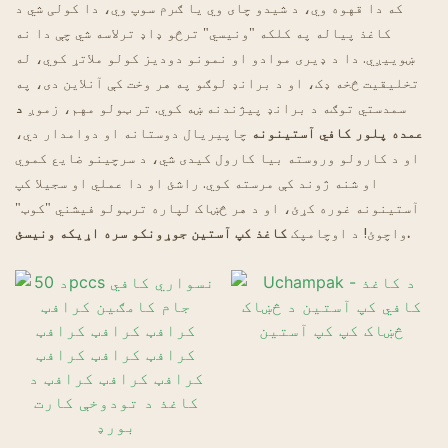
که دا قهوه وي، د شیدو چای وي یا ګرم سوپ وي، دا کولی شي د
کاغذ پیاله په کلکه "ونیسي" ترڅو ډاډ ترلاسه شي چې دا نه
د غوسټ رستورانتونه
ښوییږي. دا د ډیری موادو او نمونو دودیز کولو ملاتړ کوي، له
تخلیقیت څخه ډک، او د برانډ لوګو په هر وخت کې آنلاین دی، په
سمدستي توګه د برانډ پیژندنه ښه کوي. تر ټولو مهم، زموږ
د
عمده پلور
کافي آستینونه
چاپیریال دوستانه او دوامدار دي،
او د کارولو وروسته بیا کارول کیدی شي، د سرچینو ضایع کموي
او شنه ژوند کې مرسته کوي. راشئ او دا عملي او سجیلا کپ
آستینونه غوره کړئ، او د هر څښاک لپاره ترټولو فیشني "کوټ"
کاغذ کپ آستین جوړونکو سره اړیکه ونیسئ.
واچوئ! د اوچامپک