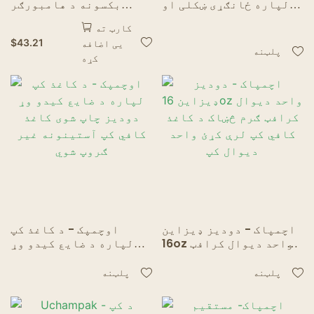
لپاره ځانګړی ښکلی او
بکسونه د هامبورګر
ځانګړی پیاله آستین
فرانسوي فري پورته د
کارټ ته
پاپ کارن مرغۍ د چرګانو
$
43.21
یی اضافه
بکسونه
پلټنه
کړه
اچمپاک - دودیز ډیزاین
اوچمپک - د کاغذ کپ
16oz واحد دیوال کرافټ
لپاره د ضایع کیدو وړ
ګرم څښاک د کاغذ کافي کپ
دودیز چاپ شوی کاغذ
لرې کړئ واحد دیوال کپ
کافي کپ آستینونه غیر
پلټنه
پلټنه
ګروپ شوي