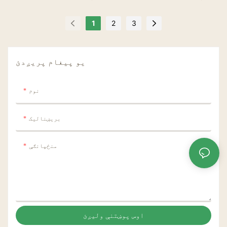
1
2
3
یو پیغام پریږدئ
نوم
بریښنالیک
منځپانګې
اوس پوښتنې ولیږئ