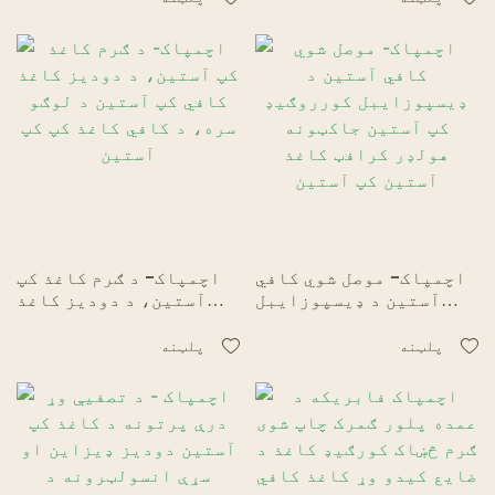
سکلډینګ کورروګیډ کپ
آستین
اچمپاک- موصل شوي کافي
اچمپاک- د ګرم کاغذ کپ
آستین د ډیسپوزایبل
آستین، د دودیز کاغذ
کورروګیډ کپ آستین
کافي کپ آستین د لوګو
جاکټونه هولډر کرافټ
سره، د کافي کاغذ کپ کپ
پلټنه
پلټنه
کاغذ آستین کپ آستین
آستین