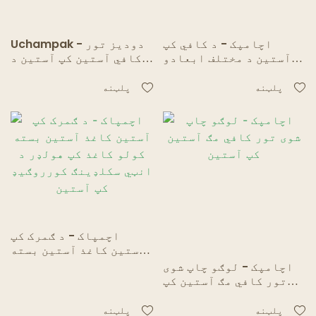
اچامپک - د کافي کپ
Uchampak - دودیز تور
آستین د مختلف ابعادو
کافي آستین کپ آستین د
کپ آستین سره
چاپ کولو کپ آستین سره
پلټنه
پلټنه
اچمپاک - د ګمرک کپ
آستین کاغذ آستین بسته
کولو کاغذ کپ هولډر د
اچامپک - لوګو چاپ شوی
انټي سکلډینګ کورروګیډ
تور کافي مګ آستین کپ
کپ آستین
آستین
پلټنه
پلټنه