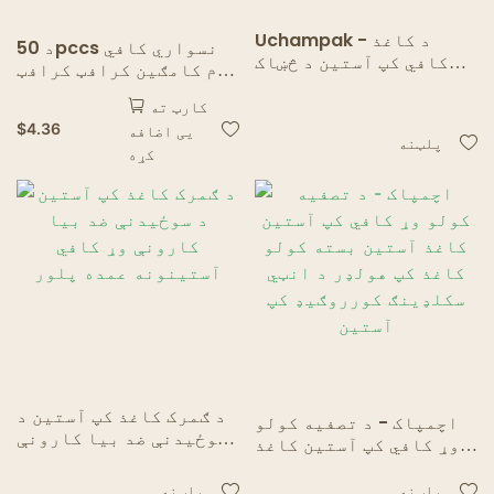
Uchampak - د کاغذ
د 50pccs نسواري کافي
کافي کپ آستین د څښاک
جام کامګین کرافټ کرافټ
څښاک کپ کپ آستین
کرافټ کرافټ کرافټ
کارټ ته
کرافټ کرافټ کرافټ
$
4.36
یی اضافه
کرافټ کرافټ د کاغذ د
پلټنه
کړه
تودوخې کارت بورډ
د ګمرک کاغذ کپ آستین د
اچمپاک - د تصفیه کولو
سوځیدنې ضد بیا کارونې
وړ کافي کپ آستین کاغذ
وړ کافي آستینونه عمده
آستین بسته کولو کاغذ
پلور
کپ هولډر د انټي
پلټنه
پلټنه