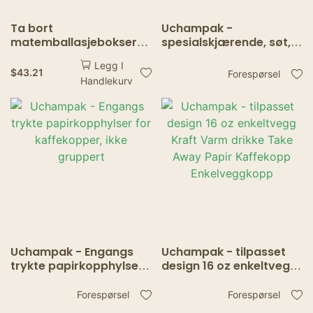
Ta bort
Uchampak -
matemballasjebokser
spesialskjærende, søt,
Hamburger French
tilpasset kopphylse for
Legg I
French Pommes
varm drikke
$
43.21
Forespørsel
Handlekurv
Popcorn Chicken
Nuggets Fried Chicken
Boxes
Uchampak - Engangs
Uchampak - tilpasset
trykte papirkopphylser
design 16 oz enkeltvegg
for kaffekopper, ikke
Kraft Varm drikke Take
gruppert
Away Papir Kaffekopp
Forespørsel
Forespørsel
Enkelveggkopp