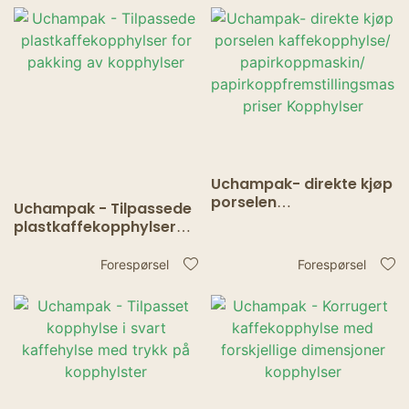
Uchampak- direkte kjøp
porselen
Uchampak - Tilpassede
kaffekopphylse/
plastkaffekopphylser
papirkoppmaskin/
for pakking av
papirkoppfremstillings
kopphylser
Forespørsel
Forespørsel
maskin priser
Kopphylser