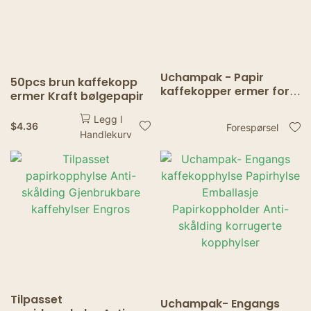
Uchampak - Papir
50pcs brun kaffekopp
kaffekopper ermer for
ermer Kraft bølgepapir
drikkekopper til
drikkekopper
Legg I
$
4.36
Forespørsel
Handlekurv
Tilpasset
Uchampak- Engangs