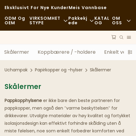
Eksklusivt For Nye Kunder
Meis Vannbase
ODM Og
VIRKSOMHET
Pakkekj
KATAL
OM
OEM
STYPE
Ede
OG
OSS
Hurtigmat
Råvarer
Nyheter
Tilfeldig
Transport
Bærekraft
Skålermer
Koppbærere / -holdere
Enkelt veggp
Fine Restauranter
Behandle
Tilfeller
Uchampak
Papirkopper og -hylser
Skålermer
Kafeer Og Kaffebarer
Teknologi
FAQS
Skålermer
Buffé
Blogg
Pappkopphylsene
er ikke bare den beste partneren for
Matvogner
pappkopper, men også den "varme beskyttelsen" for
drikkevarer. Utvalgte materialer av høy kvalitet og fortykket
Bakeri
isolasjonsdesign kan effektivt forhindre skålding uten å
miste følelsen, noe som enkelt forbedrer komforten ved
Fettete Skje