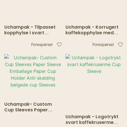
Uchampak - Tilpasset
Uchampak - Korrugert
kopphylse i svart
kaffekopphylse med
kaffehylse med trykk på
forskjellige dimensjoner
kopphylster
kopphylser
Forespørsel
Forespørsel
Uchampak- Custom
Cup Sleeves Paper
Sleeve Emballage Paper
Uchampak - Logotrykt
Cup Holder Anti-
svart kaffekruserme
skalding bølgede cup