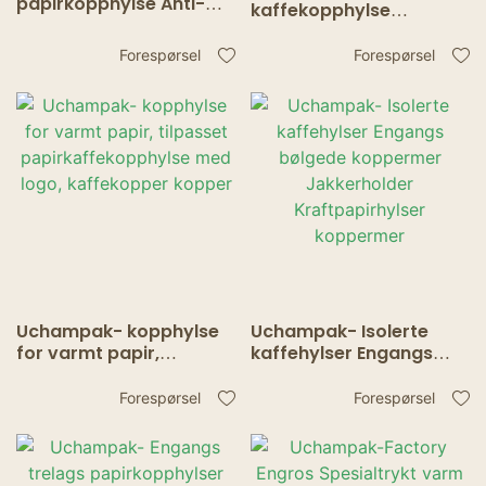
papirkopphylse Anti-
kaffekopphylse
skålding Gjenbrukbare
Papirhylse Emballasje
kaffehylser Engros
Papirkoppholder Anti-
Forespørsel
Forespørsel
skålding korrugerte
kopphylser
Uchampak- kopphylse
Uchampak- Isolerte
for varmt papir,
kaffehylser Engangs
tilpasset
bølgede koppermer
papirkaffekopphylse
Jakkerholder
Forespørsel
Forespørsel
med logo, kaffekopper
Kraftpapirhylser
kopper
koppermer