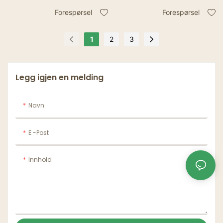
Cup Sleeve
Sleeves
Forespørsel
Forespørsel
1
2
3
Legg igjen en melding
Navn
E -post
Innhold