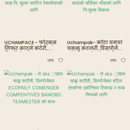
UCHAMPACE - फोर्क्स
Uchampak- काँटा चम्चा
लिफ्ट काट्ने कंटेरी,
चक्कु कटलरी, डिस्पोजेबल
डिस्पोजेबल ECOMELY
भाँडाहरू इको फ्रेन्डली रूख
CORNE योग्य र रूख नि:
काठको चाँदीका भाँडाको
जांच
जांच
शुल्क प्लाटिन
लागि निःशुल्क विकल्प
टेबलवेयरको लागि