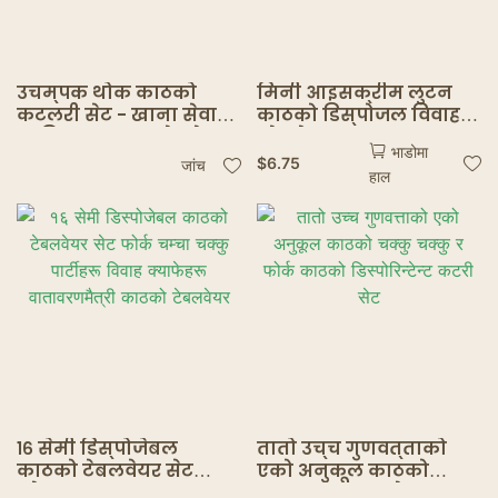
उचम्पक थोक काठको
मिनी आइसक्रीम लुटन
कटलरी सेट - खाना सेवाको
काठको डिस्पोजल विवाह
लागि बहु आकारको फोर्क
भोजवेयर काठका काठका
भाडोमा
स्पून चक्कु
काठका काठका काठका
$
6.75
जांच
हाल
काठका काठ डॉबन स्कुश
चानन किचन टूबन
१६ सेमी डिस्पोजेबल
तातो उच्च गुणवत्ताको
काठको टेबलवेयर सेट
एको अनुकूल काठको
फोर्क चम्चा चक्कु
चक्कु चक्कु र फोर्क