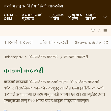
नयाँ ग्राहक विशेष
मेईको वाटरबेस
ODM र
व्यवसायको
प्याक
क्याट
हाम्रो
OEM
प्रकार
चेन
लग
बारेमा
फास्ट फूड
कच्चा पदार्थहरू
समाचार
आकस्मिक
यातायात
दिगोपन
काठको कटलरी
बाँसको कटलरी
Skewers & हलहरीहर
राम्रो भोजन
प्रक्रिया
केसहरू
Uchampak
डिस्पोजेबल कटलरी
काठको कटलरी
क्याफे र कफी पसलहरू
प्रविधि
FAQS
काठको कटलरी
बुफे
ब्लग
काठको कटलरी
डिस्पोजेबल काठको चम्चा, डिस्पोजेबल काठको
खाद्य ट्रकहरू
काँटा र डिस्पोजेबल काठको चक्कुहरू समावेश छन्। हामीसँग काठको
कटलरी उत्पादनमा 10 वर्ष भन्दा बढी अनुभव छ। सबै सामग्रीहरू उच्च
बेकरी
गुणस्तरका छन् र 50 भन्दा बढी देशहरूमा निर्यात गरिन्छ।
चिल्लो चम्चा