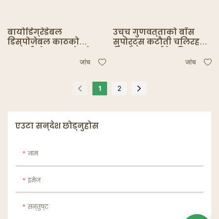
बायोडिग्रेडेबल
उच्च गुणवत्ताको बाँस
डिस्पोजेबल काठको
स्पोर्ट्स कटौती चलिरहने
कटलरी सेट काठको फोर्क
डिस्पेबल भाईसेन्सिल
स्पून नाइभ्स
पृथक रीसाइराल
जांच
जांच
रिसाइलेबल बाँस कटौरी
सेट
1
2
एउटा सन्देश छोड्नुहोस
नाम
इमेज
सन्तुष्ट