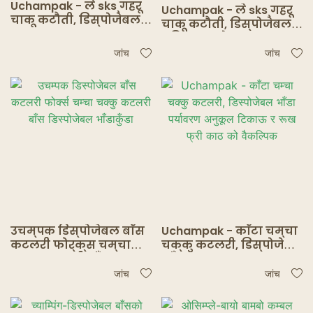
Uchampak - ले sks ्गहरू
Uchampak - ले sks ्गहरू
चाकू कटौती, डिस्पोजेबल
चाकू कटौती, डिस्पोजेबल
ECOPAILY COMENGER
बटिल एस्कोन्स
COMPENTIVES BAMOBO
एकोन्सिल टिकाऊ र रूख
जांच
जांच
TEAMESTER को साथ
निम्पको लागि
उचम्पक डिस्पोजेबल बाँस
Uchampak - काँटा चम्चा
कटलरी फोर्क्स चम्चा
चक्कु कटलरी, डिस्पोजेबल
चक्कु कटलरी बाँस
भाँडा पर्यावरण अनुकूल
डिस्पोजेबल भाँडाकुँडा
टिकाऊ र रूख फ्री काठ को
जांच
जांच
वैकल्पिक