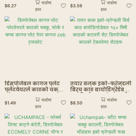
भाडोमा
भाडोमा
पार्टीहरू विवाह क्याफेहरू
काठको डिस्पोरिन्टेन्ट
$
6.27
$
3.56
हाल
हाल
वातावरणमैत्री काठको
कटरी सेट
टेबलवेयर
डिस्पोजेबल कागज प्लेट
तयार बल्क इको-फ्रेन्डली
प्लेटवेयरले काठको चक्कु,
बिर्च काठ बायोडिग्रेडेबल
फोर्क र चम्चा कागज
१६० मिमी काठको कटलरी
भाडोमा
भाडोमा
प्लेट पेपर कागज zeb
सेट डिस्पोजेबल काठको
$
1.49
$
8.50
हाल
हाल
ट्याब्लेट
टेबलवेयर सेटहरू