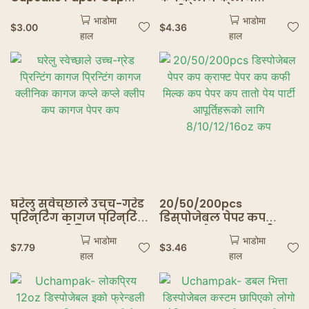
Oilproof Cupcake Liner
क्लीन्स क्राइगर्ड कागज
भाडोमा
भाडोमा
Baking Cup Tray Case
हीट कार्डबोर्ड होल्डर
$
3.00
$
4.36
हाल
हाल
Wedding Party
होल्डर
Caissettes Cupcake
Wrapper Paper
घरेलु स्वेच्छाले उच्च-ग्रेड
20/50/200pcs
प्रिन्टिंग कागज प्रिन्टिंग
डिस्पोजेबल पेपर कप
कागज क्लीनिक कागज
क्राफ्ट पेपर कप कफी
भाडोमा
भाडोमा
कप्ले कप्ले क्लीप कप
मिल्क कप पेपर कप तातो
$
7.79
$
3.46
हाल
हाल
कागज पेपर कप
पेय पार्टी आपूर्तिहरूको
लागि 8/10/12/16oz कप