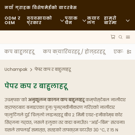
नयाँ ग्राहक विशेष
मेईको वाटरबेस
ODM र
व्यवसायको
प्याक
क्याट
हाम्रो
OEM
प्रकार
चेन
लग
बारेमा
फास्ट फूड
कच्चा पदार्थहरू
समाचार
आकस्मिक
यातायात
दिगोपन
कप बाहुलाहरू
कप क्यारियरहरू / होल्डरहरू
एकल वाल
राम्रो भोजन
प्रक्रिया
केसहरू
Uchampak
पेपर कप र बाहुलाहरू
क्याफे र कफी पसलहरू
प्रविधि
FAQS
पेपर कप र बाहुलाहरू
बुफे
ब्लग
उचम्पक’को
अनुकूलन
कागज कप बाहुलाहरू
कम्पोस्टेबल नालीदार
खाद्य ट्रकहरू
क्राफ्टबाट बनाइएका हुन्। पुनर्नवीनीकरण गरिएको नालीदार
फ्लुटिंगले दुई चिल्लो लाइनरहरू बीच २ मिमी एयर-हनीकोम्ब कोर
बेकरी
सिर्जना गर्दछ, जसले हलुका तर कडा बनाउँछ। “आई-बिम” संरचना।
यसले तापलाई समात्छ, सतहको तापक्रम घटाउँछ 30 °C, र १५ N
चिल्लो चम्चा