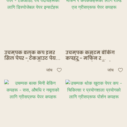
उचम्पक बल्क कप इनर
उचम्पक कस्टम बेकिंग
सिल पेपर - टेकआउट पेय
कपहरू - मफिन र
पदार्थहरूको लागि
कपकेकहरूको लागि रोल्ड
डिस्पोजेबल पेपर
एज ग्रीसप्रूफ पेपर कपहरू
जांच
जांच
इन्सर्टहरू