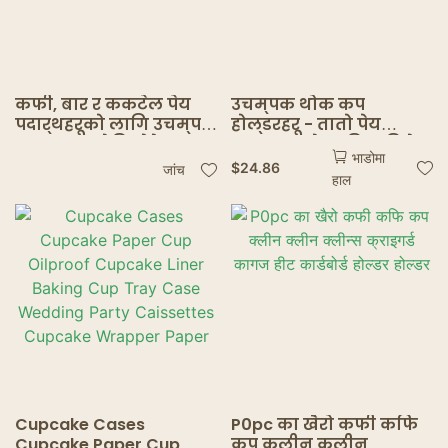
कफी, बार र ककटेल पेय
उचम्पक थोक कप
पदार्थहरूको लागि उचम्पक
होल्डरहरू - तातो पेय
कस्टम बायोडिग्रेडेबल
पदार्थहरूको लागि कुहिने
भाडोमा
पेपर र पीएलए स्ट्रहरू
योग्य उखु र कागजको
$
24.86
जांच
हाल
पल्प ट्रेहरू
Cupcake Cases
P0pc का खैरो कफी कफि
Cupcake Paper Cup
कप क्लीन क्लीन