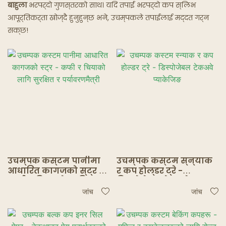
बाहुला
भरपर्दो गुणस्तरको साथ। यदि तपाईं भरपर्दो कप स्लिभ
आपूर्तिकर्ता खोज्दै हुनुहुन्छ भने, उचम्पकले तपाईंलाई मद्दत गर्न
सक्छ!
उचम्पक कस्टम पानीमा
उचम्पक कस्टम स्न्याक
आधारित कागजको स्ट्र -
र कप होल्डर ट्रे -
कफी र चियाको लागि
डिस्पोजेबल टेकअवे
सुरक्षित र पर्यावरणमैत्री
प्याकेजिङ
जांच
जांच