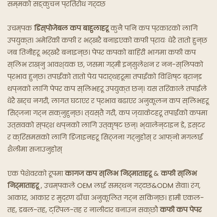
सम्मको सङ्कुचन प्रतिरोध गर्दछ
घोस्ट रेस्टुरेन्टहरू
उचम्पक
डिस्पोजेबल कप बाहुलाहरू
कुनै पनि कप प्रकारको लागि
उपयुक्त। अमेरिकी कफी र भर्खरै बनाइएको कफी प्रायः धेरै तातो हुन्छ
जब तिनीहरू भर्खरै बनाइन्छ। पेपर कपको बाहिरी भागमा कफी कप
स्लिभ राख्नु आवश्यक छ, जसमा गर्मी इन्सुलेशन र नन-स्लिपको
प्रभाव हुन्छ। तपाईंको तातो पेय पदार्थहरूमा तपाईंको विशिष्ट ब्रान्ड
थप्नको लागि पेपर कप स्लिभहरू उपयुक्त छन्। यस तरिकाले तपाईंले
धेरै खर्च नगरी, लागत घटाएर र प्रभाव बढाएर अनुकूलन कप स्लिभहरू
सिर्जना गर्न सक्नुहुन्छ। त्यस्तै गरी, कप ज्याकेटहरू तपाईंको कपमा
उत्सवको स्पर्श थप्नको लागि उत्कृष्ट छन्। भ्यालेन्टाइन डे, इस्टर
र क्रिसमसको लागि डिजाइनहरू सिर्जना गर्नुहोस् र आफ्नो मगलाई
शैलीमा सजाउनुहोस्
एक पेशेवरको रूपमा
कागज कप स्लिभ निर्माताहरू
&
कफी स्लिभ
निर्माताहरू
, उचम्पकले OEM लाई समर्थन गर्दछ&ODM सेवा। रंग,
आकार, आकार र मुद्रण ढाँचा अनुकूलित गर्न सकिन्छ। हामी एकल-
तह, डबल-तह, ट्रिपल-तह र नालीदार बनाउन सक्छौं
कफी कप पेपर