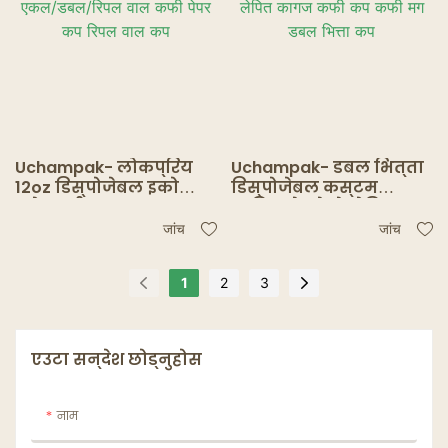
Uchampak- लोकप्रिय
Uchampak- डबल भित्ता
12oz डिस्पोजेबल इको
डिस्पोजेबल कस्टम
फ्रेन्डली एकल/डबल/
छापिएको लोगो लेपित
रिपल वाल कफी पेपर कप
कागज कफी कप कफी मग
जांच
जांच
रिपल वाल कप
डबल भित्ता कप
1
2
3
एउटा सन्देश छोड्नुहोस
नाम