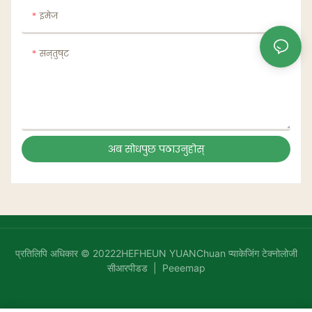
इमेज
सन्तुष्ट
अब सोधपुछ पठाउनुहोस्
प्रतिलिपि अधिकार © 20222HEFHEUN YUANChuan प्याकेजिंग टेक्नोलोजी
सीआरपीडड |
Peeemap