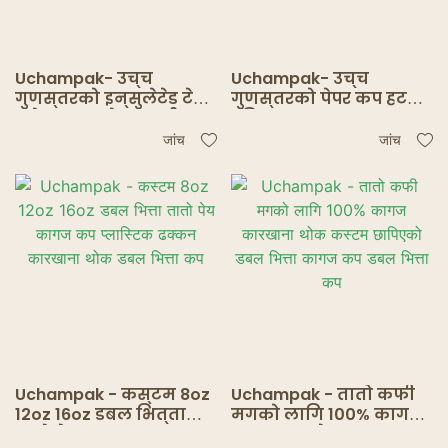
Uchampak- उच्च
Uchampak- उच्च
गुणस्तरको इन्सुलेटेड टेक
गुणस्तरको पेपर कप हट
अवे क्राफ्ट पेपर कफी कप
ड्रिंक डबल वाल कप द्वारा
विथ लिड्स डबल वाल कप
उत्पादित फ्लेक्सो/अफसेट
जांच
जांच
प्रिन्टिङ वाल पेपर कप
Uchampak - कस्टम 8oz
Uchampak - तातो कफी
12oz 16oz डबल भित्ता
मगको लागि 100% कागज
तातो पेय कागज कप
कारखाना थोक कस्टम