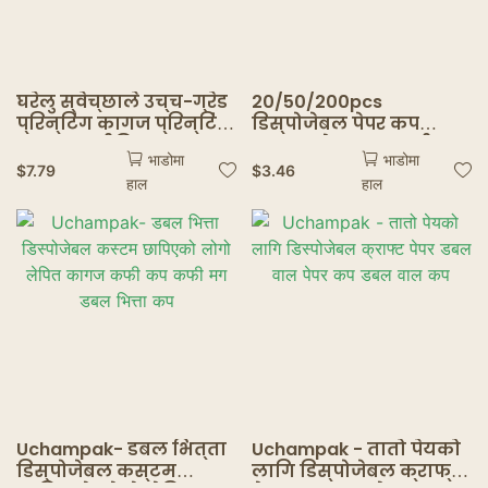
घरेलु स्वेच्छाले उच्च-ग्रेड
20/50/200pcs
प्रिन्टिंग कागज प्रिन्टिंग
डिस्पोजेबल पेपर कप
कागज क्लीनिक कागज
क्राफ्ट पेपर कप कफी
भाडोमा
भाडोमा
कप्ले कप्ले क्लीप कप
मिल्क कप पेपर कप तातो
$
7.79
$
3.46
हाल
हाल
कागज पेपर कप
पेय पार्टी आपूर्तिहरूको
लागि 8/10/12/16oz कप
Uchampak- डबल भित्ता
Uchampak - तातो पेयको
डिस्पोजेबल कस्टम
लागि डिस्पोजेबल क्राफ्ट