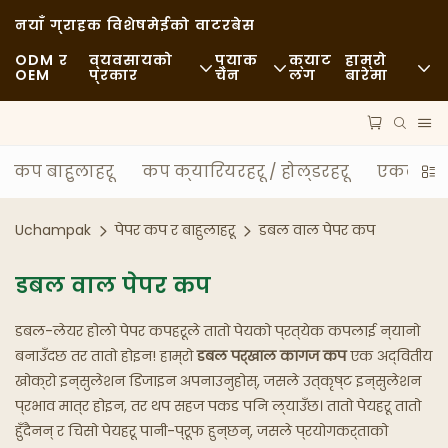
नयाँ ग्राहक विशेष
मेईको वाटरबेस
ODM र
व्यवसायको
प्याक
क्याट
हाम्रो
OEM
प्रकार
चेन
लग
बारेमा
फास्ट फूड
कच्चा पदार्थहरू
समाचार
आकस्मिक
यातायात
दिगोपन
कप बाहुलाहरू
कप क्यारियरहरू / होल्डरहरू
एकल वाल
राम्रो भोजन
प्रक्रिया
केसहरू
Uchampak
पेपर कप र बाहुलाहरू
डबल वाल पेपर कप
क्याफे र कफी पसलहरू
प्रविधि
FAQS
डबल वाल पेपर कप
बुफे
ब्लग
डबल-लेयर होलो पेपर कपहरूले तातो पेयको प्रत्येक कपलाई न्यानो
खाद्य ट्रकहरू
बनाउँदछ तर तातो होइन! हाम्रो
डबल पर्खाल कागज कप
एक अद्वितीय
खोक्रो इन्सुलेशन डिजाइन अपनाउनुहोस्, जसले उत्कृष्ट इन्सुलेशन
बेकरी
प्रभाव मात्र होइन, तर थप सहज पकड पनि ल्याउँछ। तातो पेयहरू तातो
हुँदैनन् र चिसो पेयहरू पानी-प्रूफ हुन्छन्, जसले प्रयोगकर्ताको
चिल्लो चम्चा