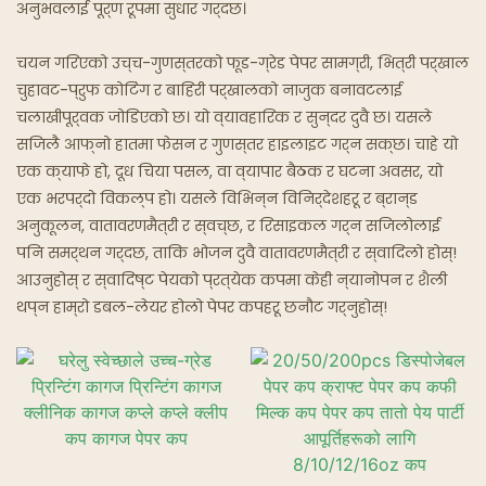
अनुभवलाई पूर्ण रूपमा सुधार गर्दछ।
घोस्ट रेस्टुरेन्टहरू
चयन गरिएको उच्च-गुणस्तरको फूड-ग्रेड पेपर सामग्री, भित्री पर्खाल
चुहावट-प्रुफ कोटिंग र बाहिरी पर्खालको नाजुक बनावटलाई
चलाखीपूर्वक जोडिएको छ। यो व्यावहारिक र सुन्दर दुवै छ। यसले
सजिलै आफ्नो हातमा फेसन र गुणस्तर हाइलाइट गर्न सक्छ। चाहे यो
एक क्याफे हो, दूध चिया पसल, वा व्यापार बैठक र घटना अवसर, यो
एक भरपर्दो विकल्प हो। यसले विभिन्न विनिर्देशहरू र ब्रान्ड
अनुकूलन, वातावरणमैत्री र स्वच्छ, र रिसाइकल गर्न सजिलोलाई
पनि समर्थन गर्दछ, ताकि भोजन दुवै वातावरणमैत्री र स्वादिलो ​​होस्!
आउनुहोस् र स्वादिष्ट पेयको प्रत्येक कपमा केही न्यानोपन र शैली
थप्न हाम्रो डबल-लेयर होलो पेपर कपहरू छनौट गर्नुहोस्!