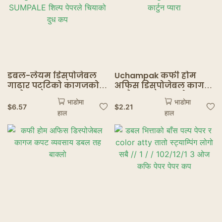
डबल-लेयम डिस्पोजेबल
Uchampak कफी होम
गाढार पट्टिको कागजको
अफिस डिस्पोजेबल कागज
कचौरामा उपयुक्त
कचौरा कप उच्च-लेयर
भाडोमा
भाडोमा
POREEMENTELY SUMPALE
क्वुट बाक्लो बच्चाको
$
6.57
$
2.21
हाल
हाल
शिल्प पेपरले चियाको दुध
कार्टुन प्यारा
कप