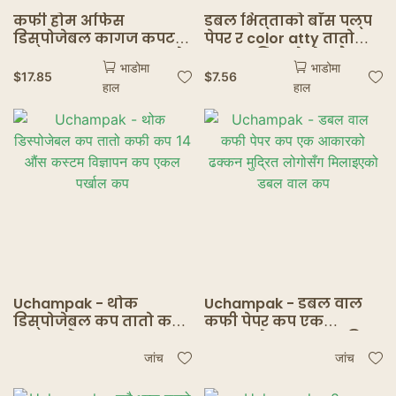
कफी होम अफिस
डबल भित्ताको बाँस पल्प
डिस्पोजेबल कागज कपट
पेपर र color atty तातो
व्यवसाय डबल तह बाक्लो
स्ट्याम्पिंग लोगो सबै // 1
भाडोमा
भाडोमा
/ / 102/12/1 3 ओज कफि
$
17.85
$
7.56
हाल
हाल
पेपर पेपर कप
Uchampak - थोक
Uchampak - डबल वाल
डिस्पोजेबल कप तातो कफी
कफी पेपर कप एक
कप 14 औंस कस्टम
आकारको ढक्कन मुद्रित
विज्ञापन कप एकल
लोगोसँग मिलाइएको डबल
जांच
जांच
पर्खाल कप
वाल कप