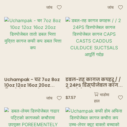
छापिएको लोगो लेपित
पेपर डबल वाल पेपर कप
कागज कफी कप कफी मग
डबल वाल कप
जांच
जांच
डबल भित्ता कप
Uchampak - चर 7oz 8oz
डबल-तह कागज कपहरू / /
10oz 12oz 16oz 20oz
2 24PS डिस्पोजेबल कागज
डिस्पोजेबल तातो डबल
डिस्पोजेबल कागज CAPS
भाडोमा
भित्ता मुद्रित कागज कफी
CASTS CADDUS
$
7.57
जांच
हाल
कप डबल भित्ता कप
CULDUCE SUCTSALS
आपूर्ति गर्दछ