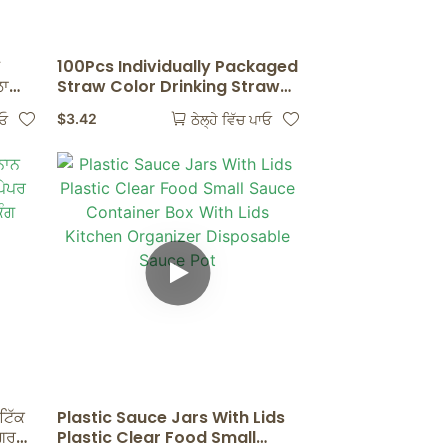
ਗ
100Pcs Individually Packaged
ਲਾ
Straw Color Drinking Straws
ਕੌਫੀ
Bubble Tea Straw BIg
$
3.42
ਾਓ
ਠੇਲ੍ਹੇ ਵਿੱਚ ਪਾਓ
Milkshake Straws Party
Wedding Bar Home
Accessories
ਟਿੱਕ
Plastic Sauce Jars With Lids
ਰਗਰ
Plastic Clear Food Small