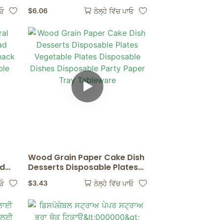
ੰਗ ਲਈ
Sauce Container Box With
$
6.06
ਾਓ
ਠੇਲ੍ਹੇ ਵਿੱਚ ਪਾਓ
Lids Kitchen Organizer
Disposable Sauce Pot
Wood Grain Paper Cake Dish
ad
Desserts Disposable Plates
Vegetable Plates Disposable
$
3.43
ਾਓ
ਠੇਲ੍ਹੇ ਵਿੱਚ ਪਾਓ
Dishes Disposable Party
g
Paper Tray Tableware