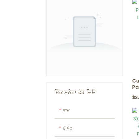
Cu
Pa
ਇੱਕ ਸੁਨੇਹਾ ਛੱਡ ਦਿਓ
Li
$
3
We
Cu
ਨਾਮ
ਈਮੇਲ