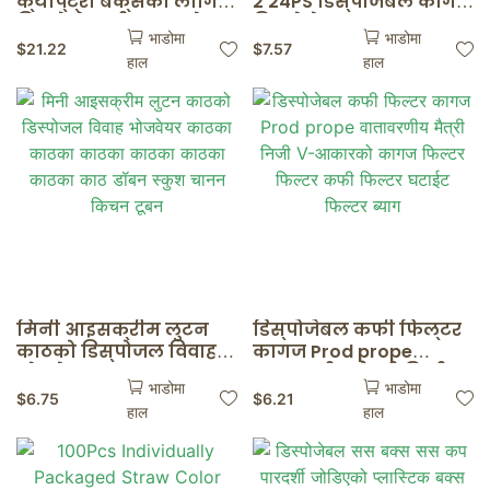
क्याप्ट्री बक्सका लागि
2 24PS डिस्पोजेबल कागज
विन्डो बेस्ट्री बक्सको
डिस्पोजेबल कागज CAPS
भाडोमा
भाडोमा
साथ शुद्ध र color ्ग पोख्त
CASTS CADDUS
$
21.22
$
7.57
हाल
हाल
बक्स बक्सहरू
CULDUCE SUCTSALS
आपूर्ति गर्दछ
मिनी आइसक्रीम लुटन
डिस्पोजेबल कफी फिल्टर
काठको डिस्पोजल विवाह
कागज Prod prope
भोजवेयर काठका काठका
वातावरणीय मैत्री निजी V-
भाडोमा
भाडोमा
काठका काठका काठका
आकारको कागज फिल्टर
$
6.75
$
6.21
हाल
हाल
काठका काठ डॉबन स्कुश
फिल्टर कफी फिल्टर
चानन किचन टूबन
घटाईट फिल्टर ब्याग