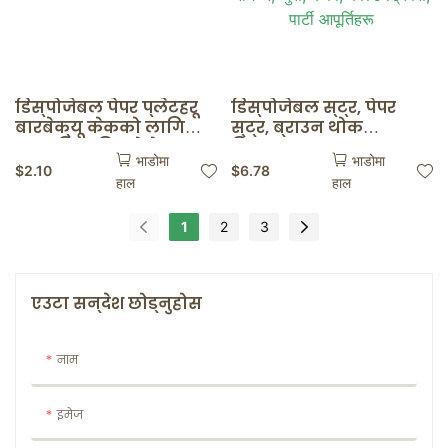
डिस्पोजेबल पेपर प्लेटहरू
डिस्पोजेबल स्ट्र, पेपर
बारबेक्यू केकको लागि
स्ट्र, ब्राउन थोक
अर्गानिक डिस्पोजेबल
टिकाउ<000000>
भाडोमा
भाडोमा
टेबलवेयर रेस्टुरेन्ट होम
वातावरणमैत्री, पेय
$
2.10
$
6.78
हाल
हाल
बेबी शावर आपूर्तिको लागि
पदार्थको लागि नभिज्ने,
पेपर प्लेट
जुस, कफी, कोल्ड ड्रिंक्स,
पार्टी आपूर्तिहरू
1
2
3
एउटा सन्देश छोड्नुहोस
नाम
इमेज