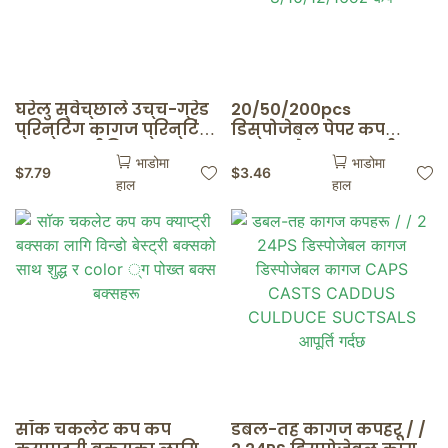
घरेलु स्वेच्छाले उच्च-ग्रेड
20/50/200pcs
प्रिन्टिंग कागज प्रिन्टिंग
डिस्पोजेबल पेपर कप
कागज क्लीनिक कागज
क्राफ्ट पेपर कप कफी
भाडोमा
भाडोमा
कप्ले कप्ले क्लीप कप
मिल्क कप पेपर कप तातो
$
7.79
$
3.46
हाल
हाल
कागज पेपर कप
पेय पार्टी आपूर्तिहरूको
लागि 8/10/12/16oz कप
सॉक चकलेट कप कप
डबल-तह कागज कपहरू / /