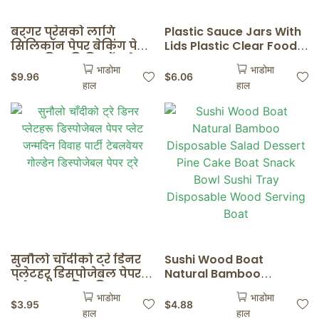
बर्गर प्रेसको लागि
Plastic Sauce Jars With
सिलिकॉन पेपर बेकिंग पेपर
Lids Plastic Clear Food
नन स्टिक सिलिकॉन पेपर
Small Sauce Container
भाडोमा
भाडोमा
सिलिकॉन पेपर सर्परेट
Box With Lids Kitchen
$
9.96
$
6.06
हाल
हाल
केक बेकिंग फ्रिजिङ
Organizer Disposable
Sauce Pot
सुनौलो चाँदीको ट्रे डिनर
Sushi Wood Boat
प्लेटहरू डिस्पोजेबल पेपर
Natural Bamboo
प्लेट जन्मदिन विवाह
Disposable Salad
भाडोमा
भाडोमा
पार्टी टेबलवेयर गोल्डेन
Dessert Pine Cake Boat
$
3.95
$
4.88
हाल
हाल
डिस्पोजेबल पेपर ट्रे
Snack Bowl Sushi Tray