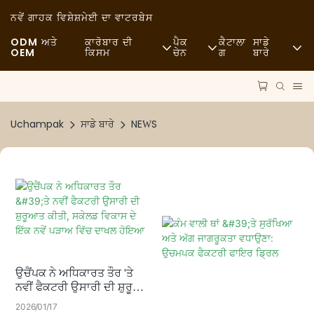
ਨਵੇਂ ਗਾਹਕ ਵਿਸ਼ੇਸ਼
ਮੇਈ ਦਾ ਵਾਟਰਬੇਸ
ODM ਅਤੇ
ਕਾਰੋਬਾਰ ਦੀ
ਪੈਕ
ਕੈਟਾਲਾ
ਸਾਡੇ
OEM
ਕਿਸਮ
ਚੇਨ
ਗ
ਬਾਰੇ
ਫਾਸਟ ਫੂਡ
ਕੱਚਾ ਮਾਲ
ਖ਼ਬਰਾਂ
ਆਮ
ਆਵਾਜਾਈ
ਸਥਿਰਤਾ
Uchampak
ਸਾਡੇ ਬਾਰੇ
NEWS
ਫਾਈਨ ਡਾਇਨਿੰਗ
ਪ੍ਰਕਿਰਿਆ
ਮਾਮਲੇ
ਕੈਫ਼ੇ ਅਤੇ ਕਾਫੀ ਦੁਕਾਨਾਂ
ਤਕਨਾਲੋਜੀ
FAQS
ਬੁਫ਼ੇ
ਬਲੌਗ
ਫੂਡ ਟਰੱਕ
ਉਚੈਂਪਕ ਨੇ ਅਧਿਕਾਰਤ ਤੌਰ 'ਤੇ
ਬੇਕਰੀ
ਨਵੀਂ ਫੈਕਟਰੀ ਉਸਾਰੀ ਦੀ ਸ਼ੁਰੂਆਤ
ਕੀਤੀ, ਸਕੇਲਡ ਵਿਕਾਸ ਦੇ ਇੱਕ
ਚਿਕਨਾਈ ਵਾਲਾ ਚਮਚਾ
2026
01
17