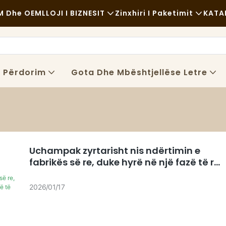
 Dhe OEM
LLOJI I BIZNESIT
Zinxhiri I Paketimit
KATA
Ushqim I Shpejtë
Lëndë Të Para
Rastësor
Transporti
ë Përdorim
Gota Dhe Mbështjellëse Letre
Ushqim I Shkëlqyer
Procesi
Kafene Dhe Kafene
Teknologji
Bufe
Uchampak zyrtarisht nis ndërtimin e
Kamionë Ushqimorë
fabrikës së re, duke hyrë në një fazë të re
të zhvillimit në shkallë të gjerë
Furrë Buke
2026
01
17
Lugë Me Yndyrë