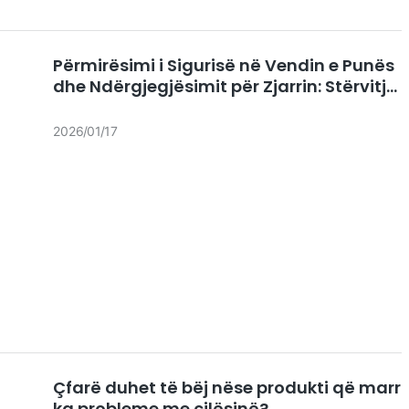
Restorante Ghost
Përmirësimi i Sigurisë në Vendin e Punës
dhe Ndërgjegjësimit për Zjarrin: Stërvitja
e Zjarrit në Fabrikën Uchampak
2026
01
17
Çfarë duhet të bëj nëse produkti që marr
ka probleme me cilësinë?