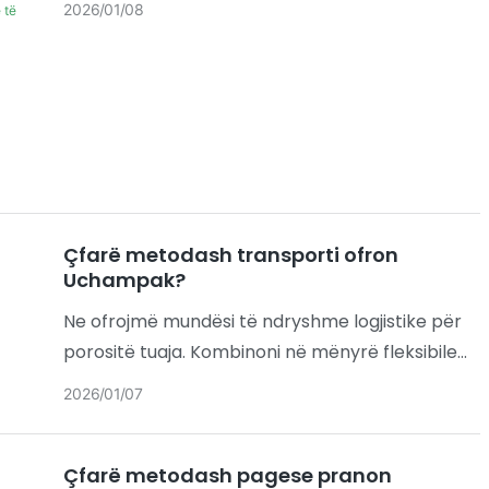
2026
01
08
komunikoni me efikasitet çdo kërkesë për
rregullim me ne.
Çfarë metodash transporti ofron
Uchampak?
Ne ofrojmë mundësi të ndryshme logjistike për
porositë tuaja. Kombinoni në mënyrë fleksibile
kushtet e tregtisë ndërkombëtare dhe metodat
2026
01
07
e transportit bazuar në afatin kohor të
dorëzimit, buxhetin e kostos dhe destinacionin
Çfarë metodash pagese pranon
tuaj.