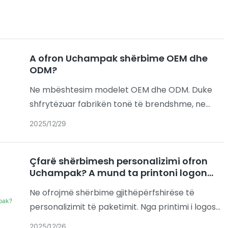
përcaktohen bazuar në kërkesat e
personalizimit të produkteve tuaja të zgjedhura.
A ofron Uchampak shërbime OEM dhe
ODM?
Ne mbështesim modelet OEM dhe ODM. Duke
shfrytëzuar fabrikën tonë të brendshme, ne
ofrojmë zgjidhje të personalizuara për paketimin
2025
12
29
e ushqimit nga fillimi në fund, që nga koncepti
deri te produkti i përfunduar.
Çfarë shërbimesh personalizimi ofron
Uchampak? A mund ta printoni logon
tonë?
Ne ofrojmë shërbime gjithëpërfshirëse të
personalizimit të paketimit. Nga printimi i logos
së markës deri te optimizimi strukturor dhe
2025
12
26