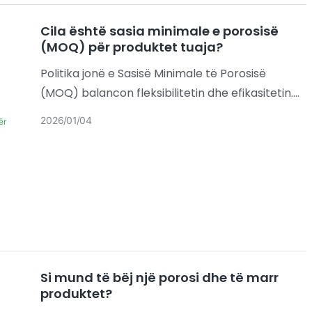
Cila është sasia minimale e porosisë
(MOQ) për produktet tuaja?
Politika jonë e Sasisë Minimale të Porosisë
(MOQ) balancon fleksibilitetin dhe efikasitetin.
Sasitë specifike përcaktohen bazuar në llojin e
2026
01
04
produktit dhe nivelin e personalizimit, duke
synuar të sigurojnë kostot më të favorshme për
ju.
Si mund të bëj një porosi dhe të marr
produktet?