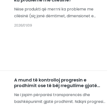
Nëse produkti që merrni ka probleme me
cilësinë (siç janë dëmtimet, dimensionet e
pasakta, defektet e printimit ose performanca
2026
01
09
që nuk i përmbush standardet e dakorduara), ju
lutemi ndiqni këtë proces efikas për zgjidhje.
A mund të kontrolloj progresin e
prodhimit ose të bëj rregullime gjatë
përmbushjes së porosisë?
Ne i japim përparësi transparencës dhe
bashkëpunimit gjatë prodhimit. Ndiqni progresin
përmes llogarisë suaj të dedikuar dhe