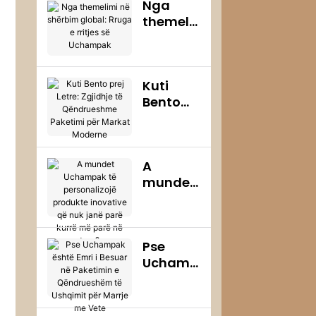
Nga
Punës
themeli
dhe
mi në
Ndërgje
shërbim
gjësimit
global:
për
Kuti
Rruga e
Zjarrin:
Bento
rritjes së
Stërvitja
prej
Uchamp
e Zjarrit
Letre:
ak
në
Zgjidhje
Fabrikën
A
të
Uchamp
mundet
Qëndru
ak
Uchamp
eshme
ak të
Paketim
persona
i për
Pse
lizojë
Markat
Uchamp
produkt
Modern
ak është
e
e
Emri i
inovativ
Besuar
e që nuk