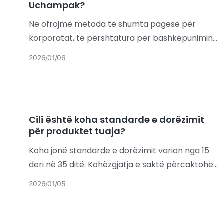
Uchampak?
Ne ofrojmë metoda të shumta pagese për
korporatat, të përshtatura për bashkëpunimin
tregtar ndërkombëtar, duke balancuar nevojat
2026
01
06
globale të klientëve me sigurinë e
transaksioneve. Opsionet specifike përfshijnë
Cili është koha standarde e dorëzimit
për produktet tuaja?
Koha jonë standarde e dorëzimit varion nga 15
deri në 35 ditë. Kohëzgjatja e saktë përcaktohet
në bazë të detajeve specifike të porosisë, me
2026
01
05
faktorë kryesorë që përfshijnë