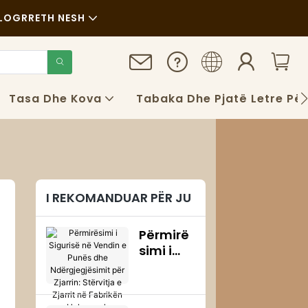
LOG
RRETH NESH
Lajme
Qëndrueshmëri
Tasa Dhe Kova
Tabaka Dhe Pjatë Letre Pë
Rastet
FAQS
Blog
I REKOMANDUAR PËR JU
Përmirë
simi i
Sigurisë
në
Vendin e