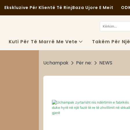
Ekskluzive Për Klientë Të Rinj
Baza Ujore E Meit
ODM
Kuti Për Të Marrë Me Vete
Takëm Për Nj
Uchampak
Për ne:
NEWS