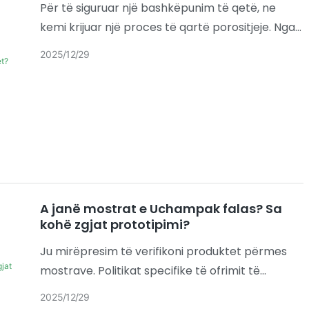
Për të siguruar një bashkëpunim të qetë, ne
kemi krijuar një proces të qartë porositjeje. Nga
përputhja fillestare e kërkesave deri te dorëzimi
2025
12
29
përfundimtar, ekipi ynë do t'ju mbështesë në
çdo hap.
A janë mostrat e Uchampak falas? Sa
kohë zgjat prototipimi?
Ju mirëpresim të verifikoni produktet përmes
mostrave. Politikat specifike të ofrimit të
mostrave dhe afatet e dorëzimit do të
2025
12
29