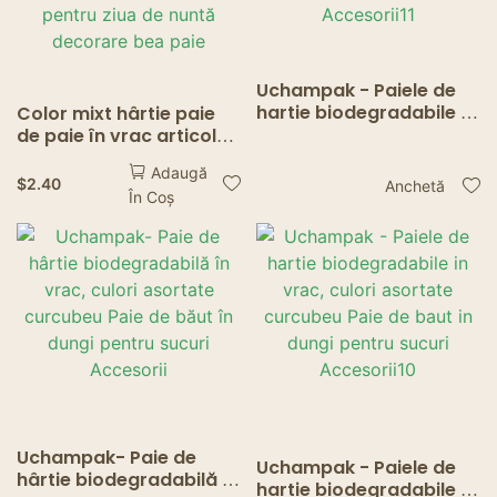
Uchampak - Paiele de
hartie biodegradabile in
Color mixt hârtie paie
vrac, culori asortate
de paie în vrac articole
curcubeu Paie de baut
de băuturi cocktailuri de
Adaugă
in dungi pentru sucuri
sodiu Shakes băutură
$
2.40
Anchetă
În Coș
Accesorii11
pentru ziua de naștere
pentru ziua de nuntă
decorare bea paie
Uchampak- Paie de
Uchampak - Paiele de
hârtie biodegradabilă în
hartie biodegradabile in