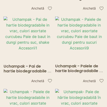
vrac, culori asortate
vrac, culori asortate
curcubeu Paie de băut
curcubeu Paie de baut
Anchetă
Anchetă
în dungi pentru sucuri
in dungi pentru sucuri
Accesorii
Accesorii10
Uchampak - Paiele de
Uchampak - Pai de
hartie biodegradabile in
hartie biodegradabile in
vrac, culori asortate
vrac, culori asortate
curcubeu Paie de baut
curcubeu Paie de baut
Anchetă
Anchetă
in dungi pentru sucuri
in dungi pentru suc,
Accesorii9
shake Accesorii1