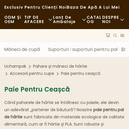
Exclusiv Pentru Clienți Noi
Baza De Apă A Lui Mei
ODM Și
TIP DE
Lanț De
CATAL
DESPRE
OEM
AFACERE
Ambalaje
OG
NOI
Fast Food
Materii Prime
Ştiri
Casual
Transport
Sustenabilitate
Mâneci de cupă
Suporturi / suporturi pentru pahare
Restaurante Rafinate
Proces
Cazuri
Uchampak
Pahare și mâneci de hârtie
Cafenele Și Cafenele
Tehnologie
FAQS
Accesorii pentru cupe
Paie pentru ceașcă
Bufet
Blog
Paie Pentru Ceașcă
Camioane Cu Mâncare
Când paharele de hârtie se întâlnesc cu paiele, ele devin
un adevărat „partener de băutură”! Noastre
paie pentru pai
Brutărie
de hârtie
sunt fabricate din materiale ecologice de calitate
alimentară, cum ar fi hârtie și PLA. Sunt robuste și
Lingură Unsuroasă