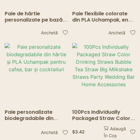
Paie de hârtie
Paie flexibile colorate
personalizate pe bază
din PLA Uchampak, en-
de apă Uchampak –
gros – Paie de băut de
Sigur și ecologic pentru
unică folosință pentru
Anchetă
Anchetă
cafea și ceai
băuturi
Paie personalizate
100Pcs Individually
biodegradabile din
Packaged Straw Color
hârtie și PLA Uchampak
Drinking Straws Bubble
Adaugă
pentru cafea, bar și
Tea Straw BIg Milkshake
$
3.42
Anchetă
În Coș
cocktailuri
Straws Party Wedding