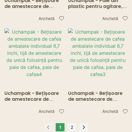
Uchampak - Bețișoare
Uchampak - Paie din
de amestecare de
plastic pentru agitare,
cafea ambalate
ambalate individual,
individual 6,7 inchi, tijă
bețișoare negre de 5,75
Anchetă
Anchetă
de amestecare de unică
inci pentru băuturi
folosință pentru paie de
pentru cocktail-uri
cafea, paie de cafea5
Uchampak - Bețișoare
Uchampak - Bețișoare
de amestecare de
de amestecare de
cafea ambalate
cafea ambalate
individual 6,7 inchi, tijă
individual 6,7 inchi, tijă
Anchetă
Anchetă
de amestecare de unică
de amestecare de unică
folosință pentru paie de
folosință pentru paie de
1
2
cafea, paie de cafea4
cafea, paie de cafea3