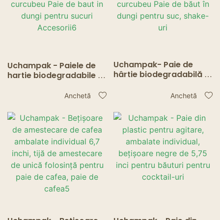
Uchampak- Paie de
Uchampak - Paiele de
hârtie biodegradabilă în
hartie biodegradabile in
vrac, culori asortate
vrac, culori asortate
curcubeu Paie de băut
curcubeu Paie de baut
Anchetă
Anchetă
în dungi pentru suc,
in dungi pentru sucuri
shake-uri
Accesorii6