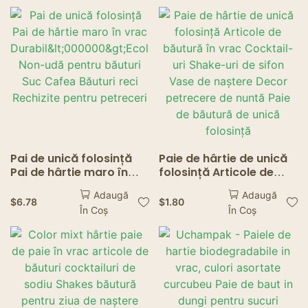
Bar Home Accessories
Pai de unică folosință
Paie de hârtie de unică
Pai de hârtie maro în
folosință Articole de
vrac
băutură în vrac
Adaugă
Adaugă
Durabil<000000>Ecologi
Cocktail-uri Shake-uri
$
6.78
$
1.80
În Coș
În Coș
st Non-udă pentru
de sifon Vase de
băuturi Suc Cafea
naștere Decor
Băuturi reci Rechizite
petrecere de nuntă Paie
pentru petreceri
de băutură de unică
folosință