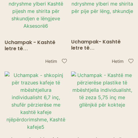
Uchampak- Kashtë
Uchampak - Kashtë
letre të
letre të
biodegradueshme me
biodegradueshme me
shumicë, ngjyra të
shumicë, ngjyra të
Hetim
Hetim
ndryshme ylberi me
ndryshme ylberi Kashtë
shirita për pije për lëng,
pijesh me shirita për
shkundje
shkundjen e lëngjeve
Aksesorë6