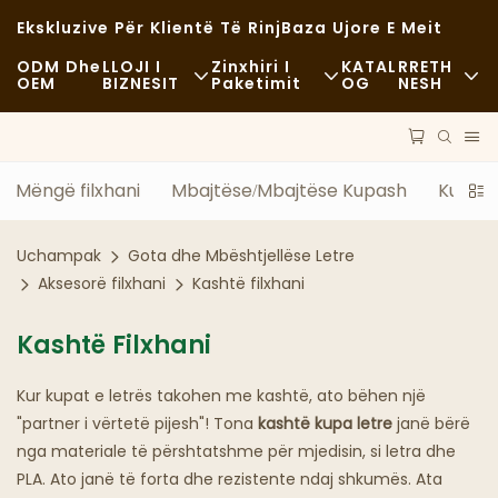
Ekskluzive Për Klientë Të Rinj
Baza Ujore E Meit
ODM Dhe
LLOJI I
Zinxhiri I
KATAL
RRETH
OEM
BIZNESIT
Paketimit
OG
NESH
Ushqim I Shpejtë
Lëndë Të Para
Lajme
Rastësor
Transporti
Qëndrueshmëri
Mëngë filxhani
Mbajtëse/Mbajtëse Kupash
Kupa e
Ushqim I Shkëlqyer
Procesi
Rastet
Uchampak
Gota dhe Mbështjellëse Letre
Kafene Dhe Kafene
Teknologji
FAQS
Aksesorë filxhani
Kashtë filxhani
Bufe
Blog
Kashtë Filxhani
Kamionë Ushqimorë
Kur kupat e letrës takohen me kashtë, ato bëhen një
"partner i vërtetë pijesh"! Tona
kashtë kupa letre
janë bërë
Furrë Buke
nga materiale të përshtatshme për mjedisin, si letra dhe
PLA. Ato janë të forta dhe rezistente ndaj shkumës. Ata
Lugë Me Yndyrë