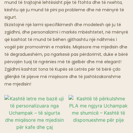
mund të trajtojnë lehtësisht pije të ftohta dhe të nxehta,
kështu që ju mund të pini pa probleme dhe në mënyrë të
Restorante Ghost
sigurt.
Ekzistojnë një larmi specifikimesh dhe modelesh që ju të
zgjidhni, dhe personalizimi i markës mbështetet, në mënyrë
që kashtat të mund të bëhen gjithashtu një ndihmës i
vogël për promovimin e markës. Miqësore me mjedisin dhe
të degradueshëm, pa ngarkesë pas përdorimit, duke e bërë
përvojën tuaj të ngrënies më të gjelbër dhe më elegant!
Zgjidhni kashtat tona të Kupës së Letrës për të bërë çdo
gllënjkë të pijeve më miqësore dhe të jashtëzakonshme
me mjedisin!