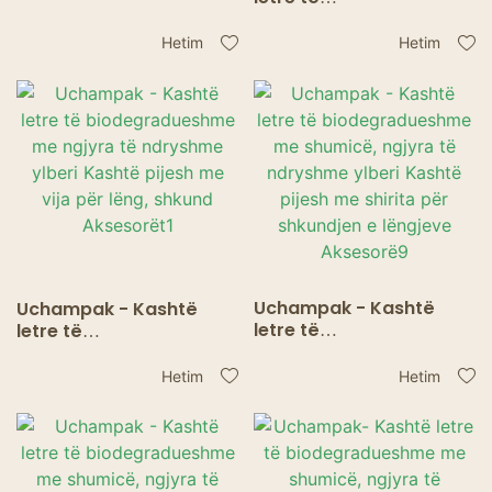
biodegradueshme me
biodegradueshme me
shumicë, ngjyra të
shumicë, ngjyra të
Hetim
Hetim
ndryshme ylberi Kashtë
ndryshme ylberi Kashtë
pijesh me shirita për
pijesh me shirita për
shkundur lëngje
shkundjen e lëngjeve
Aksesorë
Aksesorë10
Uchampak - Kashtë
Uchampak - Kashtë
letre të
letre të
biodegradueshme me
biodegradueshme me
shumicë, ngjyra të
ngjyra të ndryshme
Hetim
Hetim
ndryshme ylberi Kashtë
ylberi Kashtë pijesh me
pijesh me shirita për
vija për lëng, shkund
shkundjen e lëngjeve
Aksesorët1
Aksesorë9