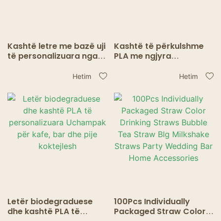
Kashtë letre me bazë uji
Kashtë të përkulshme
të personalizuara nga
PLA me ngjyra
Uchampak – të sigurta
Uchampak me shumicë
dhe miqësore me
– Kashtë të
Hetim
Hetim
mjedisin për kafe dhe
disponueshme për pije
çaj
Letër biodegraduese
100Pcs Individually
dhe kashtë PLA të
Packaged Straw Color