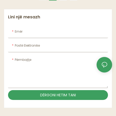
Kashtë kafeje4
Kashtë kafeje3
Lini një mesazh
Emër
Postë Elektronike
Përmbajtje
DËRGONI HETIM TANI