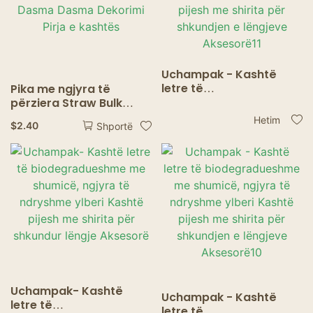
Uchampak - Kashtë
letre të
Pika me ngjyra të
biodegradueshme me
përziera Straw Bulk
shumicë, ngjyra të
Artikuj Kokteje Sode
Hetim
$
2.40
Shportë
ndryshme ylberi Kashtë
Shakes Dinka Dinovim
pijesh me shirita për
Dasma Dasma Dekorimi
shkundjen e lëngjeve
Pirja e kashtës
Aksesorë11
Uchampak- Kashtë
Uchampak - Kashtë
letre të
letre të