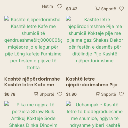
personalizuara
Drinking Straws Bubble
Uchampak për kafe, bar
Tea Straw BIg Milkshake
Hetim
$
3.42
Shportë
dhe pije koktejlesh
Straws Party Wedding
Bar Home Accessories
Kashtë njëpërdorimshe
Kashtë letre
Kashtë letre Kafe me
njëpërdorimshme Pije
shumicë të
me shumicë Kokteje pije
$
6.78
$
1.80
Shportë
Shportë
qëndrueshme<000000>
me pije me gaz Shakes
Eko-miqësore jo e lagur
Dekor për festën e
për pije Lëng kafeje
dasmës për ditëlindje
Furnizime për festën e
Pije Kashtë
pijeve të ftohta
njëpërdorimshme