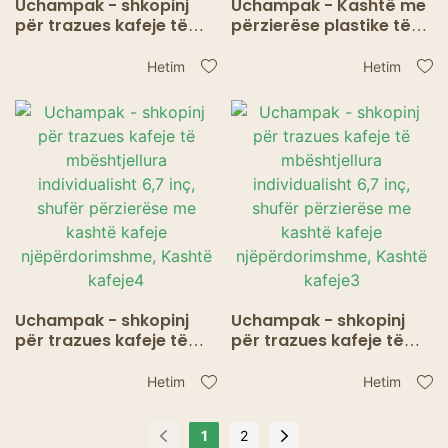
Uchampak - shkopinj
Uchampak - Kashtë me
për trazues kafeje të
përzierëse plastike të
mbështjellura
mbështjella
individualisht 6,7 inç,
individualisht, të zeza
Hetim
Hetim
shufër përzierëse me
5,75 inç me gllënjkë për
kashtë kafeje
kokteje
njëpërdorimshme,
Kashtë kafeje5
Uchampak - shkopinj
Uchampak - shkopinj
për trazues kafeje të
për trazues kafeje të
mbështjellura
mbështjellura
individualisht 6,7 inç,
individualisht 6,7 inç,
Hetim
Hetim
shufër përzierëse me
shufër përzierëse me
kashtë kafeje
kashtë kafeje
1
2
njëpërdorimshme,
njëpërdorimshme,