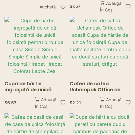
Adaugă
fierbinte cu perete
folosință pentru
$
7.57
Anchetă
În Coș
dublu cu imprimare
petreceri de acasă nunți
ceașcă de cafea cu
de cafea cafenele livrări
perete dublu
de ceai de lapte
Cupa de hârtie
Cafea de cafea
îngroșată de unică
Uchampak Office de
folosință de unică
acasă Cupa de hârtie
Adaugă
Adaugă
folosință pentru birou
de unică folosință Cupa
$
6.57
$
2.21
În Coș
În Coș
de casă Simple Simple
de înaltă calitate pentru
Simple Simple de unică
copii cu două straturi cu
folosință Hrapet Hrapet
două straturi, drăguț
Colorat Lapte Ceai