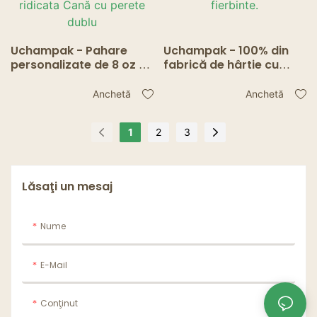
Uchampak - Pahare
Uchampak - 100% din
personalizate de 8 oz 12
fabrică de hârtie cu
oz 16 oz cu perete dublu
ridicata, cu imprimare
de hârtie pentru băut
personalizată, cești de
Anchetă
Anchetă
fierbinte cu capace din
hârtie cu perete dublu
plastic din fabrică cu
pentru ceașcă de cafea
1
2
3
ridicata Cană cu perete
fierbinte.
dublu
Lăsaţi un mesaj
Nume
E-Mail
Conţinut