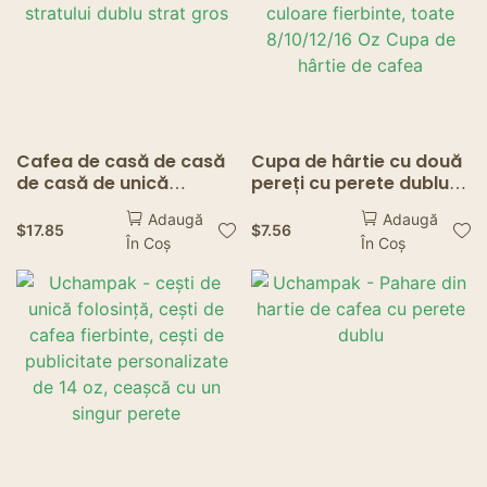
Cafea de casă de casă
Cupa de hârtie cu două
de casă de unică
pereți cu perete dublu
folosință de hârtie de
bambus de pacoană de
Adaugă
Adaugă
ștampilare a stratului
culoare fierbinte, toate
$
17.85
$
7.56
În Coș
În Coș
dublu strat gros
8/10/12/16 Oz Cupa de
hârtie de cafea