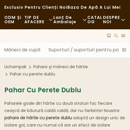
Exclusiv Pentru Clienți Noi
Baza De Apă A Lui Mei
ODM Și
TIP DE
Lanț De
CATAL
DESPRE
OEM
AFACERE
Ambalaje
OG
NOI
Fast Food
Materii Prime
Ştiri
Casual
Transport
Sustenabilitate
Mâneci de cupă
Suporturi / suporturi pentru pahare
Restaurante Rafinate
Proces
Cazuri
Uchampak
Pahare și mâneci de hârtie
Cafenele Și Cafenele
Tehnologie
FAQS
Pahar cu perete dublu
Bufet
Blog
Pahar Cu Perete Dublu
Camioane Cu Mâncare
Paharele goale din hârtie cu două straturi fac fiecare
ceașcă de băutură caldă caldă, dar nu fierbinte! Noastre
Brutărie
pahare de hârtie cu perete dublu
adoptă un design unic de
izolare gol, care nu numai că are un efect de izolare
Lingură Unsuroasă