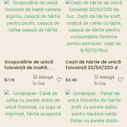
Gospodărie de unică
Cești de hârtie de unică
folosință de înaltă
folosință 20/50/200 de
calitate argintiu, ceașcă
buc. Cești de hârtie
Adaugă
Adaugă
de hârtie pentru picnic,
kraft, ceașcă de cafea
$
7.79
$
3.46
În Coș
În Coș
ceașcă de cafea
cu lapte, ceașcă de
ceașcă de hârtie
hârtie pentru
consumabile fierbinte
pentru petreceri, cești
de 8/10/12/16oz