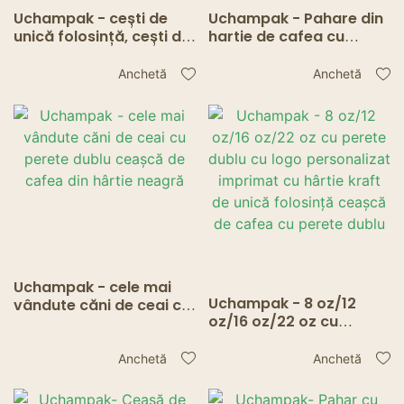
Uchampak - cești de
Uchampak - Pahare din
unică folosință, cești de
hartie de cafea cu
cafea fierbinte, cești de
perete dublu
publicitate
Anchetă
Anchetă
personalizate de 14 oz,
ceașcă cu un singur
perete
Uchampak - cele mai
Uchampak - 8 oz/12
vândute căni de ceai cu
oz/16 oz/22 oz cu
perete dublu ceașcă de
perete dublu cu logo
cafea din hârtie neagră
personalizat imprimat
Anchetă
Anchetă
cu hârtie kraft de unică
folosință ceașcă de