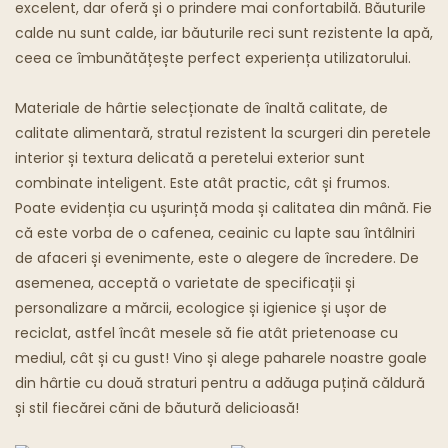
excelent, dar oferă și o prindere mai confortabilă. Băuturile
calde nu sunt calde, iar băuturile reci sunt rezistente la apă,
Restaurante Fantomă
ceea ce îmbunătățește perfect experiența utilizatorului.
Materiale de hârtie selecționate de înaltă calitate, de
calitate alimentară, stratul rezistent la scurgeri din peretele
interior și textura delicată a peretelui exterior sunt
combinate inteligent. Este atât practic, cât și frumos.
Poate evidenția cu ușurință moda și calitatea din mână. Fie
că este vorba de o cafenea, ceainic cu lapte sau întâlniri
de afaceri și evenimente, este o alegere de încredere. De
asemenea, acceptă o varietate de specificații și
personalizare a mărcii, ecologice și igienice și ușor de
reciclat, astfel încât mesele să fie atât prietenoase cu
mediul, cât și cu gust! Vino și alege paharele noastre goale
din hârtie cu două straturi pentru a adăuga puțină căldură
și stil fiecărei căni de băutură delicioasă!