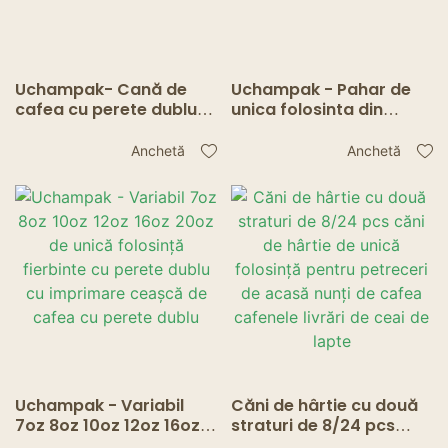
Uchampak- Cană de
Uchampak - Pahar de
cafea cu perete dublu
unica folosinta din
de unică folosință, cu
hartie kraft cu perete
logo-ul imprimat, hârtie
dublu pentru bautura
Anchetă
Anchetă
acoperită
calda Pahar cu perete
dublu
Uchampak - Variabil
Căni de hârtie cu două
7oz 8oz 10oz 12oz 16oz
straturi de 8/24 pcs
20oz de unică folosință
căni de hârtie de unică