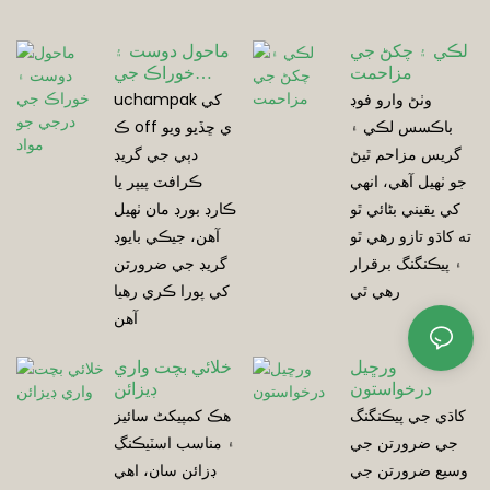
لڪي ۽ چکڻ جي
ماحول دوست ۽
مزاحمت
خوراڪ جي
درجي جو مواد
وٺڻ وارو فوڊ
uchampak کي
باڪسس لڪي ۽
ڪ off ي ڇڏيو ويو
گريس مزاحم ٿيڻ
دٻي جي گريڊ
جو ٺهيل آهي، انهي
ڪرافٽ پيپر يا
کي يقيني بڻائي ٿو
ڪارڊ بورڊ مان ٺهيل
ته کاڌو تازو رهي ٿو
آهن، جيڪي بايوڊ
۽ پيڪنگنگ برقرار
گريڊ جي ضرورتن
رهي ٿي
کي پورا ڪري رهيا
آهن
ورڇيل
خلائي بچت واري
درخواستون
ڊيزائن
کاڌي جي پيڪنگنگ
هڪ کمپیکٹ سائيز
جي ضرورتن جي
۽ مناسب اسٽيڪنگ
وسيع ضرورتن جي
ڊزائن سان، اهي