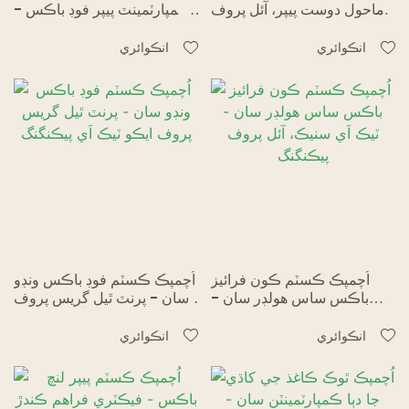
ماحول دوست پيپر، آئل پروف
ڪمپارٽمينٽ پيپر فوڊ باڪس -
فاسٽ فوڊ پيڪنگنگ
بلڪ ٽيڪ آئوٽ پيڪنگنگ
انڪوائري
انڪوائري
اُچمپڪ ڪسٽم ڪون فرائيز
اُچمپڪ ڪسٽم فوڊ باڪس ونڊو
باڪس ساس هولڊر سان -
سان - پرنٽ ٿيل گريس پروف
ٽيڪ اَي سنيڪ، آئل پروف
ايڪو ٽيڪ اَي پيڪنگنگ
پيڪنگنگ
انڪوائري
انڪوائري