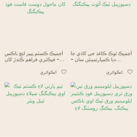
اُچمپڪ ٿوڪ ڪاغذ جي کاڌي جا
اُچمپڪ ڪسٽم پيپر لنچ باڪس
دٻا ڪمپارٽمينٽن سان -
- فيڪٽري فراهم ڪندڙ کان
ڊسپوزيبل ٽيڪ آئوٽ پيڪنگنگ
ماحول دوست فاسٽ فوڊ
پيڪنگنگ
انڪوائري
انڪوائري