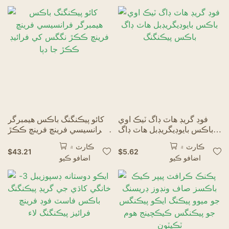
فوڊ گريڊ هاٽ ڊاگ ٽيڪ اوي
کائو پيڪنگنگ باڪس هيمبرگر
باڪس بايوڊيگريڊبل هاٽ ڊاگ
فرانسيسي فرينچ فرينچ ڪڪڙ
باڪس پيڪنگنگ
نگگس کي فرائيڊ ڪڪڙ جا دٻا
ڪارٽ ۾
ڪارٽ ۾
$
43.21
$
5.62
اضافو ڪيو
اضافو ڪيو