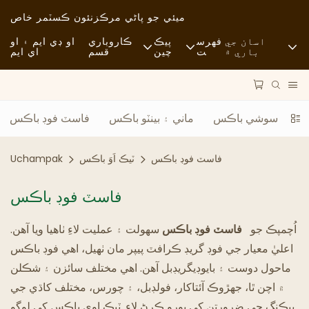
ميئي جو پاڻي مرڪز
نئون ڪسٽمر خاص
اسان جي
فهرس
پيڪ
ڪاروباري
او ڊي ايم ۽ او
باري ۾
ت
چين
قسم
اي ايم
خبرون
خام مال
فاسٽ فوڊ
استحڪام
آمد و رفت
آرامده
ڪري ۽ سوشي باڪس
ماني ۽ بينٽو باڪس
فاسٽ فوڊ باڪس
ڪيس
عمل
فائن ڊائننگ
فاسٽ فوڊ باڪس
ٽيڪ اَوَ باڪس
Uchampak
FAQS
ٽيڪنالاجي
ڪيفي ۽ ڪافي شاپ
فاسٽ فوڊ باڪس
بلاگ
بوفي
اُچمپڪ جو
فاسٽ فوڊ باڪس
سهولت ۽ عمليت لاءِ ٺاهيا ويا آهن.
کاڌي جا ٽرڪ
اعليٰ معيار جي فوڊ گريڊ ڪرافٽ پيپر مان ٺهيل، اهي فوڊ باڪس
ماحول دوست ۽ بايوڊيگريڊبل آهن. اهي مختلف سائزن ۽ شڪلن
بيڪري
۾ اچن ٿا، جهڙوڪ آئتاکار، فولڊبل، ۽ چورس، مختلف کاڌي جي
چِڪَ وارو چمچو
پيڪنگ جي ضرورتن کي پورو ڪرڻ لاءِ. ٽيڪ اوي باڪس کي لوگو