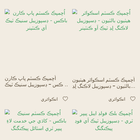
اُچمپڪ ڪسٽم پاپ ڪارن
اُچمپڪ ڪسٽم اسڪوائر هيٺيون
باڪس - ڊسپوزيبل سنيڪ ٽيڪ
بالٽيون - ڊسپوزيبل لاڪنگ لِڊ
اَي ڪنٽينر
ٽيڪ اَو ڪنٽينر
انڪوائري
انڪوائري