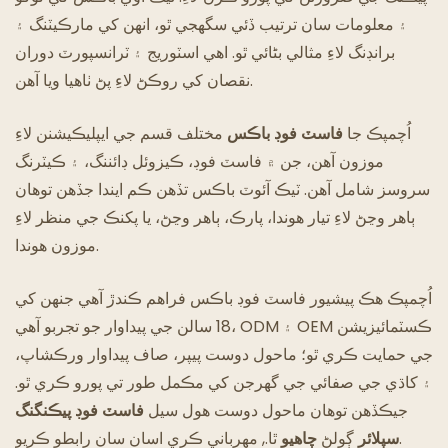
۽ معلومات سان ترتيب ڏئي سگهجي ٿو، انهن کي مارڪيٽنگ ۽
گھوسٽ ريسٽورنٽ
برانڊنگ لاءِ مثالي بڻائي ٿو. اهي اسٽوريج ۽ ٽرانسپورٽ دوران
نقصان کي روڪڻ لاءِ پڻ ٺاهيا ويا آهن.
اُچمپڪ جا
فاسٽ فوڊ باڪس
مختلف قسم جي ايپليڪيشنن لاءِ
موزون آهن، جن ۾ فاسٽ فوڊ، ڪيزوئل ڊائننگ، ۽ ڪيٽرنگ
سروسز شامل آهن. ٽيڪ آئوٽ باڪس تڏهن ڪم ايندا جڏهن توهان
ٻاهر وڃڻ لاءِ تيار هوندا، پارڪ، ٻاهر وڃڻ، يا پکنڪ جي منظر لاءِ
موزون هوندا.
اُچمپڪ هڪ پيشيور فاسٽ فوڊ باڪس فراهم ڪندڙ آهي جنهن کي
18 سالن جي پيداوار جو تجربو آهي، ODM ۽ OEM ڪسٽمائيزيشن
جي حمايت ڪري ٿو؛ ماحول دوست پيپر، صاف پيداوار ورڪشاپ،
۽ کاڌي جي صفائي جي گهرجن کي مڪمل طور تي پورو ڪري ٿو.
جيڪڏهن توهان ماحول دوست
هول سيل
فاسٽ فوڊ پيڪنگنگ
مهرباني ڪري اسان سان رابطو ڪريو.
سپلائر
ڳولڻ
چاهيو
ٿا.
,