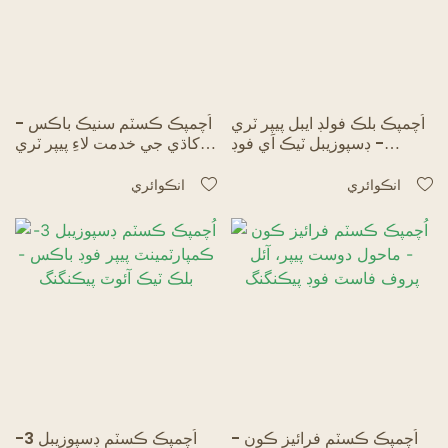
اُچمپڪ بلڪ فولڊ ايبل پيپر ٽري
اُچمپڪ ڪسٽم سنيڪ باڪس -
- ڊسپوزيبل ٽيڪ اَي فوڊ
کاڌي جي خدمت لاءِ پيپر ٽري
پيڪنگنگ
اسٽائل پيڪنگنگ
انڪوائري
انڪوائري
اُچمپڪ ڪسٽم فرائيز ڪون -
اُچمپڪ ڪسٽم ڊسپوزيبل 3-