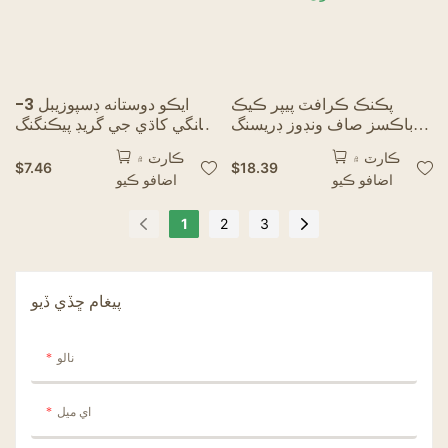
پڪنڪ ڪرافٽ پيپر ڪيڪ
ايڪو دوستانه ڊسپوزيبل 3-
باڪسز صاف ونڊوز ڊريسنگ
خانگي کاڌي جي گريڊ پيڪنگنگ
جو ميوو پيڪنگ ايڪو پيڪنگس
باڪس فاسٽ فوڊ فرينچ فرائيز
ڪارٽ ۾
ڪارٽ ۾
جو پيڪنگس ڪيڪچينج هوم
پيڪنگنگ لاء
$
7.46
$
18.39
اضافو ڪيو
اضافو ڪيو
ٽڪيٽون
1
2
3
پيغام ڇڏي ڏيو
نالو
اي ميل