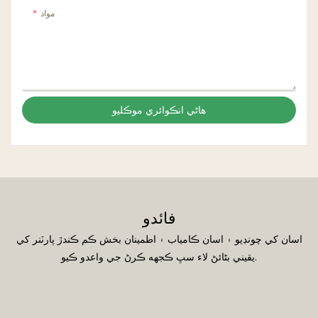
مواد
هاڻي انڪوائري موڪليو
فائدو
اسان کي چونڊيو ۽ اسان ڪامياب ۽ اطمينان بخش ڪم ڪندڙ پارٽنر کي
يقيني بڻائڻ لاء سڀ ڪجهه ڪرڻ جي واعدو ڪيو.